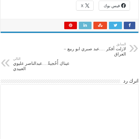
فيس بوك
X
السابق
لازلت أفكر ….عبد صبري ابو ربيع –
العراق
التالي
عيناكِ أُحْجيةٌ….عبدالناصر عليوي
العبيدي
اترك رد