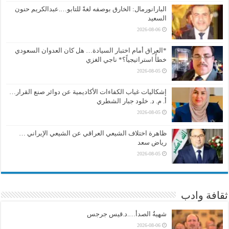
البارانورمال: الخارق بوصفه لغةً للتابو….عبدالكريم حنون
السعيد
2026-08-06
*العراق أمام اختبار السيادة… هل كان العدوان السعودي
خطأً استراتيجياً؟* ناجي الغزي
2026-08-05
إشكاليات غياب الكفاءات الأكاديمية عن دوائر صنع القرار…
أ. م. د. خلود جبار الشطري
2026-08-05
ظاهرة اختلاف الشيعي العراقي عن الشيعي الإيراني …
رياض سعد
2026-08-05
ثقافة وادب
شهيةُ الصدأ….د.قيس جرجس
2026-08-06