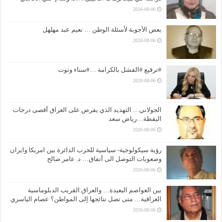
2026-08-06
بعض الأجوبة لأسئلة الوطن … نعيم عبد مهلهل
2026-08-06
#ترقيع #الفشل بالكرامة …#سناء وتوت
2026-08-06
الجولاني… التهديد الذي يفرض على العراق أقصى درجات
اليقظة…رياض سعد
2026-08-06
رؤية سيكولوجية- سياسية للحرب الدائرة بين امريكا وايران
وصعوبات التوصل الى أتفاق… د. عامر صالح
2026-08-06
بين العواصم البعيدة… والعراق القريب الدبلوماسية
العراقية… متى تصل نتائجها إلى المواطن؟ عصام الياسري
2026-08-06