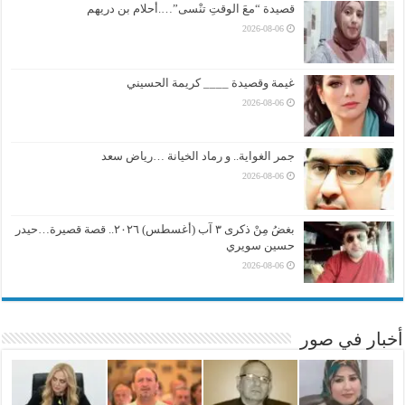
قصيدة “معَ الوقتِ تنْسى”….أحلام بن دريهم
2026-08-06
غيمة وقصيدة ____ كريمة الحسيني
2026-08-06
جمر الغواية.. و رماد الخيانة …رياض سعد
2026-08-06
بغضُ مِنْ ذكرى ٣ آب (أغسطس) ٢٠٢٦.. قصة قصيرة…حيدر
حسين سويري
2026-08-06
أخبار في صور