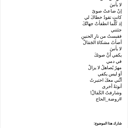
لا بأسَ
إنْ ضاعتْ صوىً
كانت تقودُ خطاكَ لي
إذ كُلَّما انطفأتْ جهاتُكَ
جئتني
فقبستُ من نارِ الحنينِ
أضأتُ مشكاةَ الجَمَالْ
لا بأسَ
يكفي أنَّ صوتكَ
في دمي
مهرٌ يُصاهلُ لا يزالْ
أوَ ليس يكفي
أنَّني معكَ اختبرتُ
أنوثةً أخرى
وشارفتُ الكَمَالْ!
#روضة_الحاج
شارك هذا الموضوع: