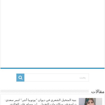
مقالات
بنية المتخيل الشعري في ديوان “يوتوبيا أنثى” لنمر سعدي:
دراسة في ميكانزمات التخييل…ا.د. وسام علي الخالدي