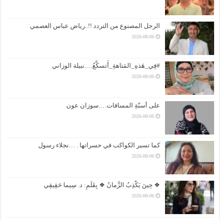
الرجل المصنوع من التردد !!..رياض عباس العصمي
2026-08-06
#فِي_هَذهِ_المَتاهةِ_أَتسكَّعُ….نبيلة الوزاني
2026-08-06
على أسنّةِ المسافات….سوزان عون
2026-08-06
كما تسير الكواكب في حسراتها . …نجلاء رسول
2026-08-06
❖ حِينَ يَكْذِبُ الزَّمانُ ❖ بِقَلَمِ: د. سِيما حَقِيقِي
2026-08-06