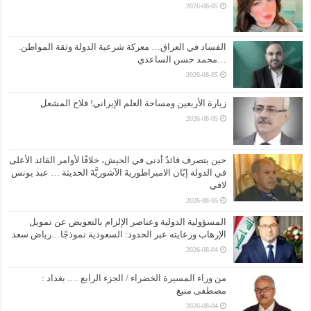
2026-08-05
الفساد في العراق… معركة شرعية الدولة وثقة المواطن.
…محمد حسن الساعدي
2026-08-05
زيارة الأربعين ومساحة العلم الإيراني! فلاح المشعل
2026-08-05
حين يتصرف قائدٌ أدنى في الجيش، خلافًا لأوامر القائد الأعلى
في الدولة إبّان الامبراطوريةَ الآشوريَّةَ الحديثة … عبد يونس
لافي
2026-08-05
المسؤولية الدولية وعناصر الإلزام بالتعويض عن تمويل
الإرهاب ورعايته عبر الحدود: السعودية نموذجًا…رياض سعد
2026-08-04
من وراء المسيرة الخضراء / الجزء الرابع …. بغداد :
مصطفى منيغ
2026-08-04