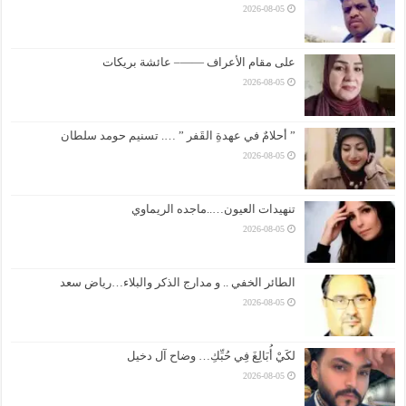
2026-08-05
على مقام الأعراف ——– عائشة بريكات
2026-08-05
” أحلامٌ في عهدةِ القَفر ” …. تسنيم حومد سلطان
2026-08-05
تنهيدات العيون…..ماجده الريماوي
2026-08-05
الطائر الخفي .. و مدارج الذكر والبلاء…رياض سعد
2026-08-05
لكَيْ أُبَالِغَ فِي حُبِّكِ… وضاح آل دخيل
2026-08-05