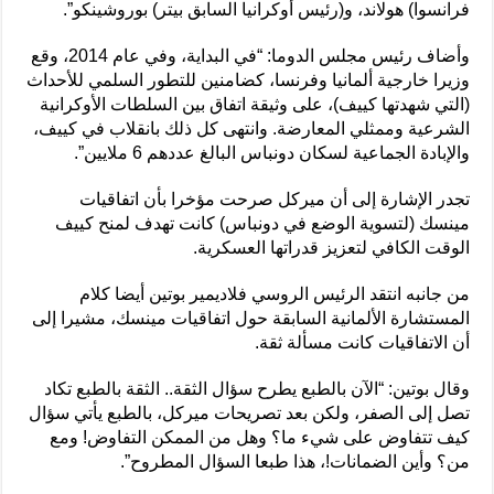
فرانسوا) هولاند، و(رئيس أوكرانيا السابق بيتر) بوروشينكو”.
وأضاف رئيس مجلس الدوما: “في البداية، وفي عام 2014، وقع
وزيرا خارجية ألمانيا وفرنسا، كضامنين للتطور السلمي للأحداث
(التي شهدتها كييف)، على وثيقة اتفاق بين السلطات الأوكرانية
الشرعية وممثلي المعارضة. وانتهى كل ذلك بانقلاب في كييف،
والإبادة الجماعية لسكان دونباس البالغ عددهم 6 ملايين”.
تجدر الإشارة إلى أن ميركل صرحت مؤخرا بأن اتفاقيات
مينسك (لتسوية الوضع في دونباس) كانت تهدف لمنح كييف
الوقت الكافي لتعزيز قدراتها العسكرية.
من جانبه انتقد الرئيس الروسي فلاديمير بوتين أيضا كلام
المستشارة الألمانية السابقة حول اتفاقيات مينسك، مشيرا إلى
أن الاتفاقيات كانت مسألة ثقة.
وقال بوتين: “الآن بالطبع يطرح سؤال الثقة.. الثقة بالطبع تكاد
تصل إلى الصفر، ولكن بعد تصريحات ميركل، بالطبع يأتي سؤال
كيف تتفاوض على شيء ما؟ وهل من الممكن التفاوض! ومع
من؟ وأين الضمانات!، هذا طبعا السؤال المطروح”.