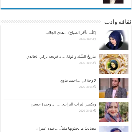
ثقافة وادب
(كلّما تأخّر الصباح).. ..هدى الجلاب
2026-08-05
تباريحُ الشَّك والوفاء…د. فريحة تركي الخالدي
2026-08-05
لا وجهَ لي….احمد نناوي
2026-08-05
ويكسر التراب التراب…… د. وحيدة حسين
2026-08-05
مصائبُ ما لجذوتها مثيلُ….عبده عمران