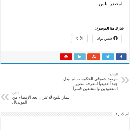
المصدر: تاس
شارك هذا الموضوع:
فيس بوك
X
السابق
مرصد حقوقي:الحكومات لم تبذل
جهداً حقيقياً لمعرفة مصير
المفقودين والمختفين قسراً
التالي
نيمار يلمح للاعتزال بعد الإقصاء من
المونديال
اترك رد