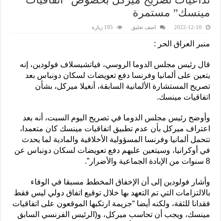
مينسك” مستمرة
2022-12-10
اضف تعليق
195 زيارة
منبر العراق الحر :
قال رئيس مجلس الدوما الروسي، فياتشيسلاف فولودين، إنه
يتعين على ألمانيا وفرنسا دفع تعويضات لسكان دونباس بعد
تصريح المستشارة الألمانية السابقة، أنغيلا ميركل، بشأن
اتفاقيات مينسك.
وأوضح رئيس مجلس الدوما في تصريح اليوم السبت، أنه بعد
اعتراف ميركل بأن عدم تطبيق اتفاقيات مينسك كان متعمدا،
تتحمل ألمانيا وفرنسا المسؤولية الأخلاقية والمادية لما يحدث
في أوكرانيا، وسيتعين عليهم دفع تعويضات لسكان دونباس عن
8 سنوات من الإبادة الجماعية والأضرار”.
وأشار فولودين إلى أن الإخفاق المخطط مسبقا في الوفاء
بالالتزامات التي تم التعهد بها خلال توقيع اتفاق دولي ليس فقط
فقدانا للثقة، ولكنه أيضا “جريمة ارتكبها الموقعون على اتفاقيات
مينسك، ويجب أن تحاسب ميركل، و(الرئيس الفرنسي السابق