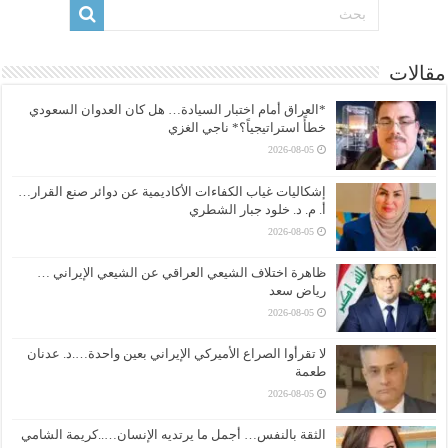
مقالات
*العراق أمام اختبار السيادة… هل كان العدوان السعودي
خطأً استراتيجياً؟* ناجي الغزي
2026-08-05
إشكاليات غياب الكفاءات الأكاديمية عن دوائر صنع القرار…
أ. م. د. خلود جبار الشطري
2026-08-05
ظاهرة اختلاف الشيعي العراقي عن الشيعي الإيراني …
رياض سعد
2026-08-05
لا تقرأوا الصراع الأميركي الإيراني بعين واحدة….د. عدنان
طعمة
2026-08-05
الثقة بالنفس… أجمل ما يرتديه الإنسان…..كريمة الشامي