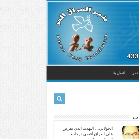
نحن
اتصل بنا
ات
الجولاني… التهديد الذي يفرض
على العراق أقصى درجات