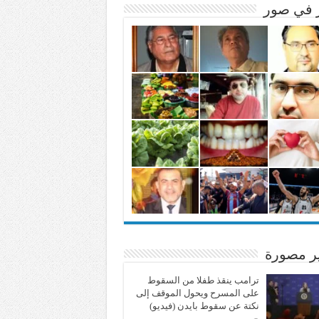
ر في صور
ير مصورة
ترامب ينقذ طفلا من السقوط
على المسرح ويحول الموقف إلى
نكتة عن سقوط بايدن (فيديو)