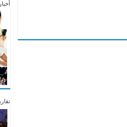
أخبا
تقار