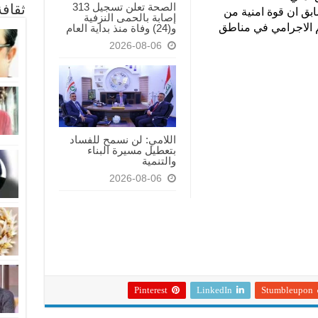
الصحة تعلن تسجيل 313
ثقاف
بق ان قوة امنية من
إصابة بالحمى النزفية
 الاجرامي في مناطق
و(24) وفاة منذ بداية العام
2026-08-06
اللامي: لن نسمح للفساد
بتعطيل مسيرة البناء
والتنمية
2026-08-06
Pinterest
LinkedIn
Stumbleupon