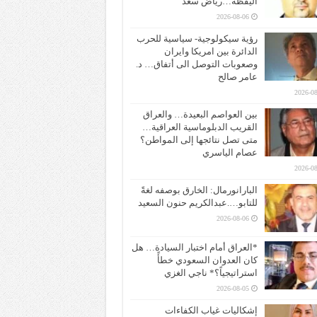
اليقظة…رياض سعد
2026-08-06
رؤية سيكولوجية- سياسية للحرب
الدائرة بين امريكا وايران
وصعوبات التوصل الى أتفاق… د.
عامر صالح
2026-08
بين العواصم البعيدة… والعراق
القريب الدبلوماسية العراقية…
متى تصل نتائجها إلى المواطن؟
عصام الياسري
2026-08
البارانورمال: الخارق بوصفه لغةً
للتابو….عبدالكريم حنون السعيد
2026-08-06
*العراق أمام اختبار السيادة… هل
كان العدوان السعودي خطأً
استراتيجياً؟* ناجي الغزي
2026-08-05
إشكاليات غياب الكفاءات