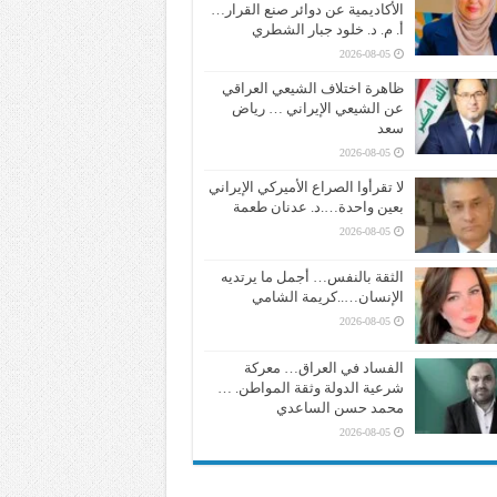
الأكاديمية عن دوائر صنع القرار…
أ. م. د. خلود جبار الشطري
2026-08-05
ظاهرة اختلاف الشيعي العراقي
عن الشيعي الإيراني … رياض
سعد
2026-08-05
لا تقرأوا الصراع الأميركي الإيراني
بعين واحدة….د. عدنان طعمة
2026-08-05
الثقة بالنفس… أجمل ما يرتديه
الإنسان…..كريمة الشامي
2026-08-05
الفساد في العراق… معركة
شرعية الدولة وثقة المواطن. …
محمد حسن الساعدي
2026-08-05