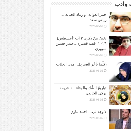
ة وادب
جمر الغواية.. و رماد الخيانة …
رياض سعد
2026-08-06
بغضُ مِنْ ذكرى ٣ آب (أغسطس)
٢٠٢٦.. قصة قصيرة…حيدر حسين
سويري
2026-08-06
(كلّما تأخّر الصباح).. ..هدى الجلاب
2026-08-05
تباريحُ الشَّك والوفاء…د. فريحة
تركي الخالدي
2026-08-05
لا وجهَ لي….احمد نناوي
2026-08-05