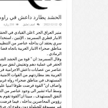
الحشد يطارد داعش في راوه 
2022-12-12
اضف تعليق
216 زيارة
منبر العراق الحر :اعلن القيادي في الح
الانبار قطري السمرمد ، الإثنين ، استخدا
سري يعتقد ان بداخله عناصر من التنظيم
مناطق صحراء الانبار الغربية باتجاه قضا
الرمادي .
وقال السمرمد: ان ” قوة من الحشد الش
الحفر في عملية دهم وتفتيش لنفق سري 
عناصر من عصابات داعش الاجرامية فروا
الغربية بعد مطاردتهم من القوات الامنية 
المستهدف في مناطق صحراء رواه غربي م
واضاف ان” القوة فرضت طوقا امنيا عل
وسط انباء تشير الى وجود عناصر من الت
النفق المستهدف ، مبينا ان”القوة تقوم ب
رؤوس المحاصرين بداخله ، فيما فرضت ال
غير مسبوقة للحيلولة دون وقوع اي خرق 