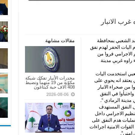
غرب الانبار
شد الشعبي بمحافظة
مقالات مشابهة
م اليات الحفر لهدم نفق
 الاجرامي فروا من
ء راوه غربي مدينة
عبي استخدمت اليات
مخدرات الأنبار تفكك شبكة
يعتقد انه يحوي على
مكوّنة من 19 متهماً وتضبط
408 آلاف حبة كبتاغون
 من صحراء الانبار
واختبأوا في النفق
2026-08-06
دينة الرمادي “.
ى النفق المستهدف
نظيم الاجرامي داخل
عمليات هدم النفق على
قوات الامنية اجراءات
امني”.