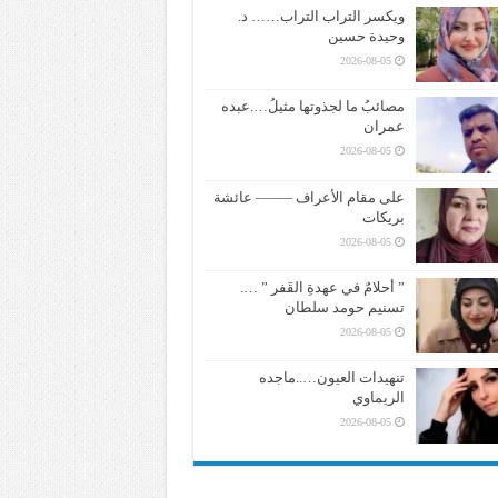
ويكسر التراب التراب…… د.
وحيدة حسين
2026-08-05
مصائبُ ما لجذوتها مثيلُ….عبده
عمران
2026-08-05
على مقام الأعراف ——– عائشة
بريكات
2026-08-05
” أحلامٌ في عهدةِ القَفر ” ….
تسنيم حومد سلطان
2026-08-05
تنهيدات العيون…..ماجده
الريماوي
2026-08-05