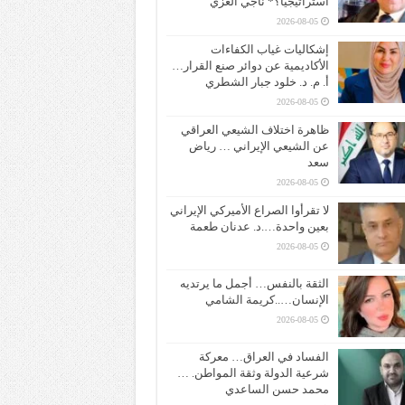
استراتيجياً؟* ناجي الغزي
2026-08-05
إشكاليات غياب الكفاءات
الأكاديمية عن دوائر صنع القرار…
أ. م. د. خلود جبار الشطري
2026-08-05
ظاهرة اختلاف الشيعي العراقي
عن الشيعي الإيراني … رياض
سعد
2026-08-05
لا تقرأوا الصراع الأميركي الإيراني
بعين واحدة….د. عدنان طعمة
2026-08-05
الثقة بالنفس… أجمل ما يرتديه
الإنسان…..كريمة الشامي
2026-08-05
الفساد في العراق… معركة
شرعية الدولة وثقة المواطن. …
محمد حسن الساعدي