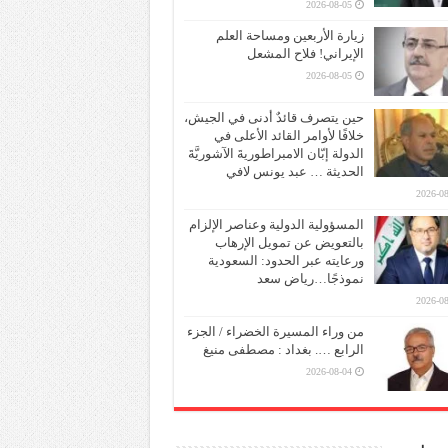
2026-08-05
زيارة الأربعين ومساحة العلم
الإيراني! فلاح المشعل
2026-08-05
حين يتصرف قائدٌ أدنى في الجيش،
خلافًا لأوامر القائد الأعلى في
الدولة إبّان الامبراطوريةَ الآشوريَّةَ
الحديثة … عبد يونس لافي
2026-08
المسؤولية الدولية وعناصر الإلزام
بالتعويض عن تمويل الإرهاب
ورعايته عبر الحدود: السعودية
نموذجًا…رياض سعد
2026-08
من وراء المسيرة الخضراء / الجزء
الرابع …. بغداد : مصطفى منيغ
2026-08-04