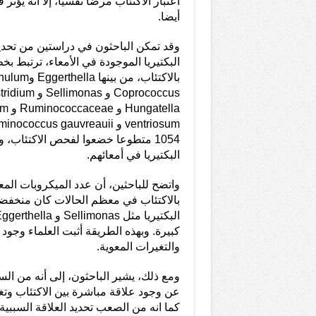
اعتبار الاكتئاب مرضا نفسيا، إلا أنه يؤث
أيضا.
البكتيريا الموجودة في الأمعاء، ترتبط بخط
atella
1054 متطوعا خضعوا لفحص الاكتئاب، وت
البكتيريا في أمعائهم.
واتضح للباحثين، أن عدد الميكروبات المع
بالاكتئاب في معظم الحالات كان منخف
كبيرة. وبهذه الطريقة أثبت العلماء وجود 
والتغيرات المعوية.
ومع ذلك، يشير الباحثون، إلى أنه من السا
عن وجود علاقة مباشرة بين الاكتئاب وتغي
كما انه من الصعب تحديد العلاقة السببية، 