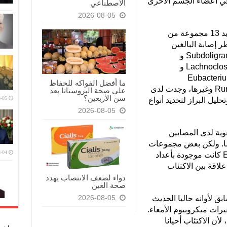
ر في اعضاء الجسم الأخرى
الاصطناعي
2026-08-05
وقد تمكن الباحثون في دراستين من تحديد 13 مجموعة من
ر إصابة البالغين
بالاكتئاب، من بينها Eggerthella وSubdoligranulum و
Coprococcus و Sellimonas و Lachnoclostridium و
Hung و Ruminococcaceae و Eubacterium
ما أفضل الفواكه للحفاظ
ventriosum و Ruminococcus gauvreauii وغيرها، وجدت لدى
على صحة البروستاتا بعد
سن الأربعين؟
-05
حليل البراز لتحديد أنواع
2026-08-05
وية لدى المصابين
ضا. ولكن بعض مجموعات
-04
البكتيريا مثل Sellimonas و Eggerthella كانت موجودة بأعداد
علاقة بين الاكتئاب
دواء لضعف الانتصاب يهدد
صحة العين
بق لأوانه حاليا الحديث
2026-08-05
رات ميكروبيوم الأمعاء.
لأن الاكتئاب أحيانا