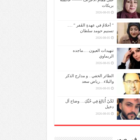
بريكات
2026-08-05
” أحلامٌ في عهدةِ القَفر ” ….
تسنيم حومد سلطان
2026-08-05
تنهيدات العيون…..ماجده
الريماوي
2026-08-05
الطائر الخفي .. و مدارج الذكر
والبلاء…رياض سعد
2026-08-05
لكَيْ أُبَالِغَ فِي حُبِّكِ… وضاح آل
دخيل
2026-08-05
ر في صور