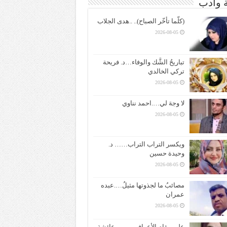
ة وادب
(كلّما تأخّر الصباح).. ..هدى الجلاب
2026-08-05
تباريحُ الشَّك والوفاء…د. فريحة
تركي الخالدي
2026-08-05
لا وجهَ لي….احمد نناوي
2026-08-05
ويكسر التراب التراب…… د.
وحيدة حسين
2026-08-05
مصائبُ ما لجذوتها مثيلُ….عبده
عمران
2026-08-05
على مقام الأعراف ——– عائشة