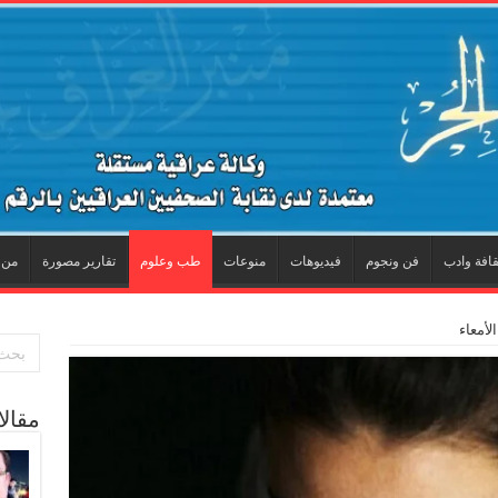
قافة وادب
فن ونجوم
فيديوهات
منوعات
طب وعلوم
تقارير مصورة
من 
لأمعاء
مقال