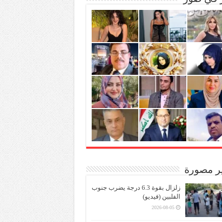
ير مصورة
زلزال بقوة 6.3 درجة يضرب جنوب
الفلبين (فيديو)
2026-08-05