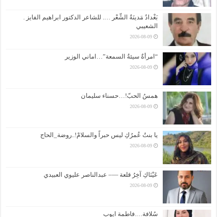
بَغْدادُ مَدينَةُ الشِّعْر …. للشاعر الدكتور ابراهيم الفايز .
الشعيبي
2026-08-09
“امرأةٌ سيئةُ السمعة”…اماني الوزير
2026-08-09
همسُ الحبّ!…حسناء سليمان
2026-08-09
يا بنتُ عُمرُكِ ليس حبراً والسلامْ!..روضة_الحاج
2026-08-09
عَيْنَاكِ آخِرُ قلعة —– عبدالناصر عليوي العبيدي
2026-08-09
سُلافة….فاطمة ايوب