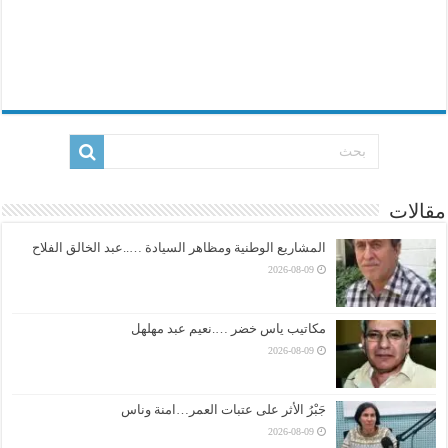
مقالات
المشاريع الوطنية ومظاهر السيادة …..عبد الخالق الفلاح
2026-08-09
مكاتيب ياس خضر ….نعيم عبد مهلهل
2026-08-09
جَبْرُ الأثر على عتبات العمر…امنة وناس
2026-08-09