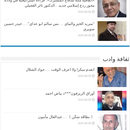
«اتفاقية مكة للدفاع المشترك».. قراءة استراتيجية في ولادة
محور ردع إسلامي جديد…الدكتور ثائر العجيلي
2026-08-08
“منريد الخبز والماي … بس سالم ابو عداي”…. حيدر حسين
سويري
2026-08-08
ثقافة وادب
اتقدم مبكرا ولا اعرف الوقت …..جواد الشلال
2026-08-09
أوراق الزيزفون***ذ بياض احمد
2026-08-09
《 بطاقَة سَكَن 》….عبدالعال مأمون
2026-08-09