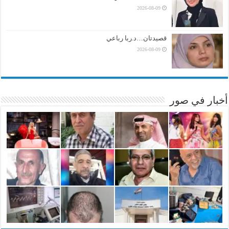
2026-08-09
قصيدتان…د.ربا رباعي
2026-08-09
أخبار في صور