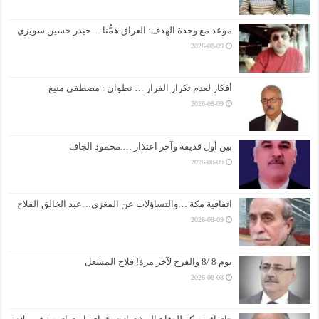
موعد مع وحدة الهدف: العراق هَمُّنا …حيدر حسين سويري
2026-08-09
أفكار لعدم تكرار الفرار … تطوان : مصطفى منيغ
2026-08-09
بين أول قذيفة وآخر اعتذار ….محمود الجاف
2026-08-09
اتفاقية مكة …والتساؤلات عن المغزى…عبد الخالق الفلاح
2026-08-09
يوم 8 /8 والفرح لآخر مرة! فلاح المشعل
2026-08-08