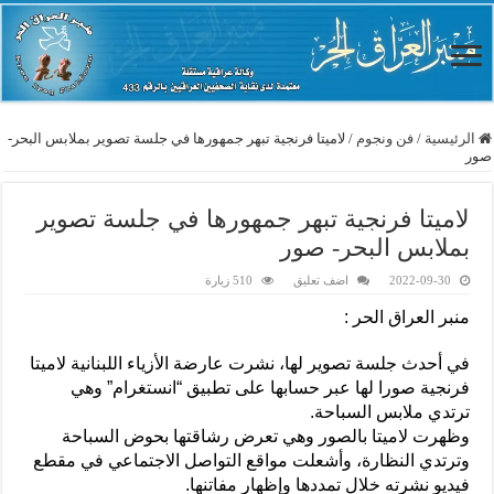
الرئيسية
/
فن ونجوم
/
لاميتا فرنجية تبهر جمهورها في جلسة تصوير بملابس البحر-
صور
لاميتا فرنجية تبهر جمهورها في جلسة تصوير
بملابس البحر- صور
2022-09-30
اضف تعليق
510 زيارة
منبر العراق الحر :
في أحدث جلسة تصوير لها، نشرت عارضة الأزياء اللبنانية لاميتا
فرنجية صورا لها عبر حسابها على تطبيق “انستغرام” وهي
ترتدي ملابس السباحة.
وظهرت لاميتا بالصور وهي تعرض رشاقتها بحوض السباحة
وترتدي النظارة، وأشعلت مواقع التواصل الاجتماعي في مقطع
فيديو نشرته خلال تمددها وإظهار مفاتنها.