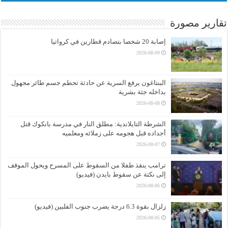
تقارير مصورة
إصابة 20 شخصا بتصادم قطارين في كرواتيا
2026-08-09
البنتاغون يرفع السرية عن حادثة تحطم جسم طائر مجهول
بداخله جثة بشرية
2026-08-08
الشرطة التايلاندية: مطلق النار في مدرسة بانكوك قتل
أجداده قبل هجومه على زملائه ومعلميه
2026-08-07
ترامب ينقذ طفلا من السقوط على المسرح ويحول الموقف
إلى نكتة عن سقوط بايدن (فيديو)
2026-08-06
زلزال بقوة 6.3 درجة يضرب جنوب الفلبين (فيديو)
2026-08-05