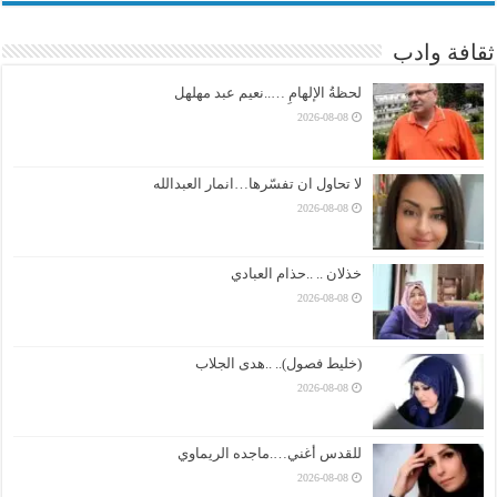
ثقافة وادب
لحظةُ الإلهامِ …..نعيم عبد مهلهل
2026-08-08
لا تحاول ان تفسّرها…انمار العبدالله
2026-08-08
خذلان .. ..حذام العبادي
2026-08-08
(خليط فصول).. ..هدى الجلاب
2026-08-08
للقدس أغني….ماجده الريماوي
2026-08-08