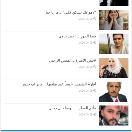
“دموعك تسكن كفي”…ماريا حنا
2026-08-08
فتنةُ الحورِ….احمد نناوي
2026-08-08
#نبض الأميرة….لميس الرحبي
2026-08-08
أقارعُ الشمسَ حُسناً عندَ طلعتها….فايز ابو جيش
2026-08-08
مأتم العطر……وضاح آل دخيل
2026-08-08