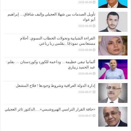
2026-08-08
تأويل الصدمات بين شهلا العجيلي وإليف شافاق… إبراهيم
أبو عواد
2026-08-08
القراءة الشبابية وتحولات الخطاب النسوي: أحلام
مستغانمي نموذجًا ..بقلمي ربا رباعي
2026-08-08
ألمانيا تبقى عظيمة… وداعمة للكورد وكوردستان … بقلم:
عبد الحميد زيباري
2026-08-08
إدارة الدولة العراقية وشروط وجودها ! فلاح المشعل
2026-08-07
«حافة القرار الترامبي الهيروشيمي»….الدكتور ثائر العجيلي
2026-08-07