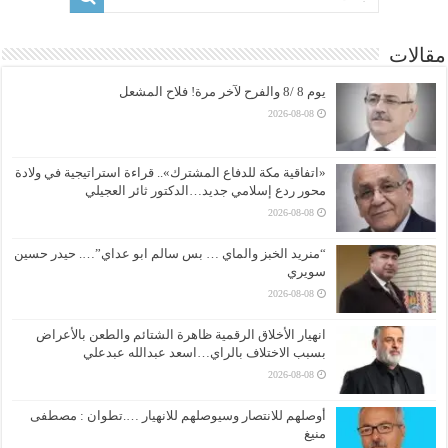
مقالات
يوم 8 /8 والفرح لآخر مرة! فلاح المشعل
2026-08-08
«اتفاقية مكة للدفاع المشترك».. قراءة استراتيجية في ولادة
محور ردع إسلامي جديد…الدكتور ثائر العجيلي
2026-08-08
“منريد الخبز والماي … بس سالم ابو عداي”…. حيدر حسين
سويري
2026-08-08
انهيار الأخلاق الرقمية ظاهرة الشتائم والطعن بالأعراض
بسبب الاختلاف بالراي…اسعد عبدالله عبدعلي
2026-08-08
أوصلهم للانتصار وسيوصلهم للانهيار ….تطوان : مصطفى
منيغ