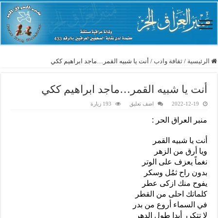
الرئيسية
/
ثقافة وادب
/
أنت يا شبيه القمر…ماجد ابراهيم ككي
أنت يا شبيه القمر…ماجد ابراهيم ككي
2022-12-19
اضف تعليق
193 زيارة
منبر العراق الحر :
أنت يا شبيه القمر
ويا أرق من الزهر
نغماً يعزف على الوتر
بدون راح ثمُل وسكر
يفوح منك ازكى عطر
كلماتك احلى من القطر
في السماء أروع من بدر
لا تتكرر أبدا طول الدهر