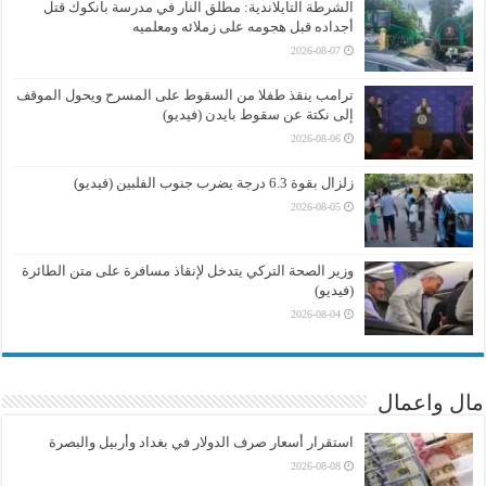
الشرطة التايلاندية: مطلق النار في مدرسة بانكوك قتل
أجداده قبل هجومه على زملائه ومعلميه
2026-08-07
ترامب ينقذ طفلا من السقوط على المسرح ويحول الموقف
إلى نكتة عن سقوط بايدن (فيديو)
2026-08-06
زلزال بقوة 6.3 درجة يضرب جنوب الفلبين (فيديو)
2026-08-05
وزير الصحة التركي يتدخل لإنقاذ مسافرة على متن الطائرة
(فيديو)
2026-08-04
مال واعمال
استقرار أسعار صرف الدولار في بغداد وأربيل والبصرة
2026-08-08