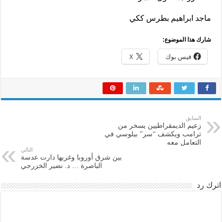
ماجد ابراهيم بطرس ككي
شارك هذا الموضوع:
فيس بوك
X
السابق
زعيم الديمقراطيين يسخر من
ترامب ويكشف “سر” بيلوسي في
التعامل معه
التالي
بين شرق أوروبا وغربها دارت عدسة
الباصرة … د. نضير الخزرجي
اترك رد