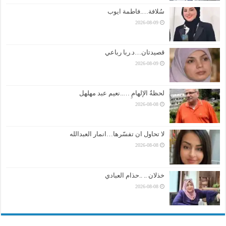
سُلافة….فاطمة ايوب
2026-08-09
قصيدتان…د.ربا رباعي
2026-08-09
لحظةُ الإلهامِ …..نعيم عبد مهلهل
2026-08-08
لا تحاول ان تفسّرها…انمار العبدالله
2026-08-08
خذلان .. ..حذام العبادي
2026-08-08