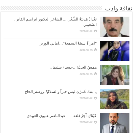
ثقافة وادب
بَغْدادُ مَدينَةُ الشِّعْر …. للشاعر الدكتور ابراهيم الفايز .
الشعيبي
2026-08-09
“امرأةٌ سيئةُ السمعة”…اماني الوزير
2026-08-09
همسُ الحبّ!…حسناء سليمان
2026-08-09
يا بنتُ عُمرُكِ ليس حبراً والسلامْ!..روضة_الحاج
2026-08-09
عَيْنَاكِ آخِرُ قلعة —– عبدالناصر عليوي العبيدي
2026-08-09