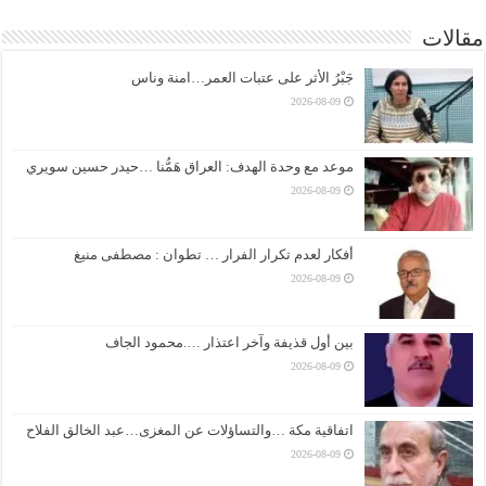
مقالات
جَبْرُ الأثر على عتبات العمر…امنة وناس
2026-08-09
موعد مع وحدة الهدف: العراق هَمُّنا …حيدر حسين سويري
2026-08-09
أفكار لعدم تكرار الفرار … تطوان : مصطفى منيغ
2026-08-09
بين أول قذيفة وآخر اعتذار ….محمود الجاف
2026-08-09
اتفاقية مكة …والتساؤلات عن المغزى…عبد الخالق الفلاح
2026-08-09