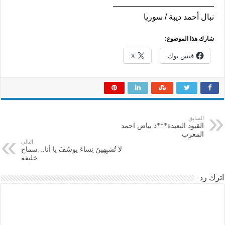
————————————–
نبال أحمد ديبة / سوريا
شارك هذا الموضوع:
فيس بوك
X
السابق
القيود البعيدة***ذ بياض احمد
المغرب
التالي
لا تُشبِهينَ نِساءَ يوسُفَ يا أنا…سماح
خليفة
اترك رد