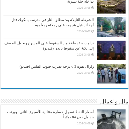
بداخله جثة بشرية
2026-08-08
الشرطة التايلاندية: مطلق النار في مدرسة بانكوك قتل
أجداده قبل هجومه على زملائه ومعلميه
2026-08-07
ترامب ينقذ طفلا من السقوط على المسرح ويحول الموقف
إلى نكتة عن سقوط بايدن (فيديو)
2026-08-06
زلزال بقوة 6.3 درجة يضرب جنوب الفلبين (فيديو)
2026-08-05
مال واعمال
أسعار النفط تسجل خسارة متتالية للأسبوع الثاني.. وبرنت
يتداول دون 84 دولاراً
2026-08-09