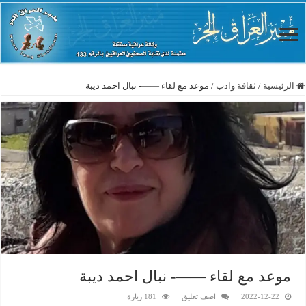
الرئيسية
/
ثقافة وادب
/
موعد مع لقاء ——- نبال احمد ديبة
موعد مع لقاء ——- نبال احمد ديبة
2022-12-22
اضف تعليق
181 زيارة