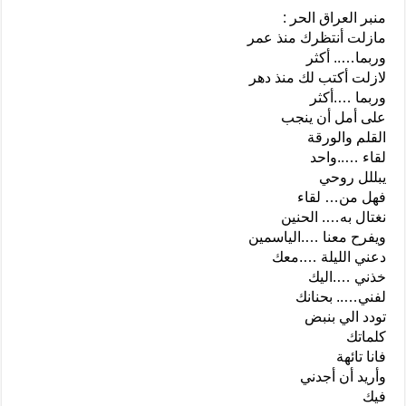
منبر العراق الحر :
مازلت أنتظرك منذ عمر
وربما….. أكثر
لازلت أكتب لك منذ دهر
وربما ….أكثر
على أمل أن ينجب
القلم والورقة
لقاء …..واحد
يبللل روحي
فهل من… لقاء
نغتال به…. الحنين
ويفرح معنا ….الياسمين
دعني الليلة ….معك
خذني ….اليك
لفني….. بحنانك
تودد الي بنبض
كلماتك
فانا تائهة
وأريد أن أجدني
فيك