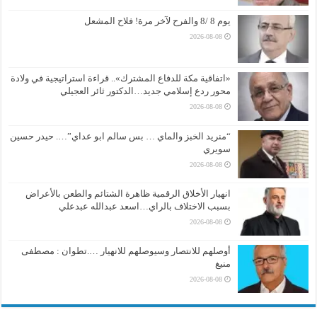
يوم 8 /8 والفرح لآخر مرة! فلاح المشعل
2026-08-08
«اتفاقية مكة للدفاع المشترك».. قراءة استراتيجية في ولادة
محور ردع إسلامي جديد…الدكتور ثائر العجيلي
2026-08-08
“منريد الخبز والماي … بس سالم ابو عداي”…. حيدر حسين
سويري
2026-08-08
انهيار الأخلاق الرقمية ظاهرة الشتائم والطعن بالأعراض
بسبب الاختلاف بالراي…اسعد عبدالله عبدعلي
2026-08-08
أوصلهم للانتصار وسيوصلهم للانهيار ….تطوان : مصطفى
منيغ
2026-08-08