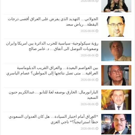
2026-08-06
الجولاني… التهديد الذي يفرض على العراق أقصى درجات
اليقظة…رياض سعد
2026-08-06
رؤية سيكولوجية- سياسية للحرب الدائرة بين امريكا وايران
وصعوبات التوصل الى أتفاق… د. عامر صالح
2026-08-06
بين العواصم البعيدة… والعراق القريب الدبلوماسية
العراقية… متى تصل نتائجها إلى المواطن؟ عصام الياسري
2026-08-06
البارانورمال: الخارق بوصفه لغةً للتابو….عبدالكريم حنون
السعيد
2026-08-06
*العراق أمام اختبار السيادة… هل كان العدوان السعودي
خطأً استراتيجياً؟* ناجي الغزي
2026-08-05