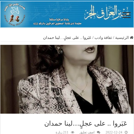
الرئيسية
/
ثقافة وادب
/
عَبَروا .. على عجلٍ…لينا حمدان
عَبَروا .. على عجلٍ…لينا حمدان
2022-12-24
اضف تعليق
211 زيارة