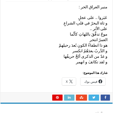
منبر العراق الحر :
عَبَروا .. على عجلٍ
و تاهَ البحرُ في قلبِ الشراعِ
على الأثر ..
موجٌ تدفَّقَ باللهاثِ كأنَّما
العمرُ انتحر
هو ذا انطفاءُ الكونِ بُعدَ رحيلهمْ
و الدَّربُ بعدَهُمُ انكسر
و غدٌ من الذكرى ألحَّ حريقُها
و لقد تكاثفَ و انهمر
شارك هذا الموضوع:
فيس بوك
X
السابق