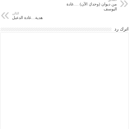
من ديوان (وحدكِ الآن) ….غادة
اليوسف
التالي
هدية…غادة الدعبل
اترك رد