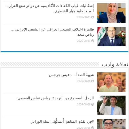
إشكاليات غياب الكفاءات الأكاديمية عن دوائر صنع القرار…
أ. م. د. خلود جبار الشطري
2026-08-05
ظاهرة اختلاف الشيعي العراقي عن الشيعي الإيراني …
رياض سعد
2026-08-05
ثقافة وادب
شهيةُ الصدأ….د.قيس جرجس
2026-08-06
الرجل المصنوع من التردد !!..رياض عباس العصمي
2026-08-06
#فِي_هَذهِ_المَتاهةِ_أَتسكَّعُ….نبيلة الوزاني
2026-08-06