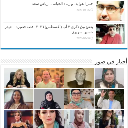
جمر الغواية.. و رماد الخيانة …رياض سعد
2026-08-06
بغضُ مِنْ ذكرى ٣ آب (أغسطس) ٢٠٢٦.. قصة قصيرة…حيدر
حسين سويري
2026-08-06
أخبار في صور