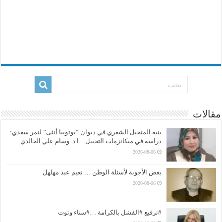
مقالات
بنية المتخيل الشعري في ديوان “يوتوبيا أنثى” لنمر سعدي:
دراسة في ميكانزمات التخييل…ا.د. وسام علي الخالدي
2026-08-06
بعض الأجوبة لأسئلة الوطن … نعيم عبد مهلهل
2026-08-06
#ترقيع #الفشل بالكرامة …#سناء وتوت