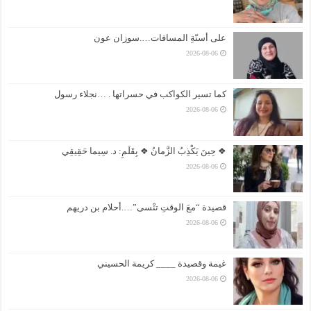
على أسنّةِ المسافات….سوزان عون
2026-08-06
كما تسير الكواكب في حسراتها . …نجلاء رسول
2026-08-06
❖ حِينَ يَكْذِبُ الزَّمانُ ❖ بِقَلَمِ: د. سِيما حَقِيقِي
2026-08-06
قصيدة “معَ الوقتِ تنْسى”….أحلام بن دريهم
2026-08-06
غيمة وقصيدة ____ كريمة الحسيني
2026-08-06