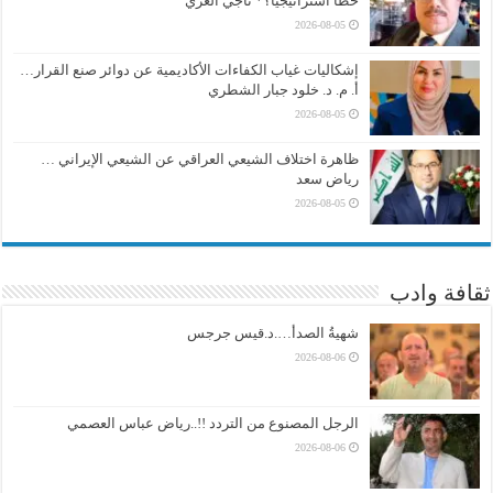
خطأً استراتيجياً؟* ناجي الغزي
2026-08-05
إشكاليات غياب الكفاءات الأكاديمية عن دوائر صنع القرار…
أ. م. د. خلود جبار الشطري
2026-08-05
ظاهرة اختلاف الشيعي العراقي عن الشيعي الإيراني …
رياض سعد
2026-08-05
ثقافة وادب
شهيةُ الصدأ….د.قيس جرجس
2026-08-06
الرجل المصنوع من التردد !!..رياض عباس العصمي
2026-08-06