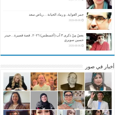
جمر الغواية.. و رماد الخيانة …رياض سعد
2026-08-06
بغضُ مِنْ ذكرى ٣ آب (أغسطس) ٢٠٢٦.. قصة قصيرة…حيدر
حسين سويري
2026-08-06
أخبار في صور