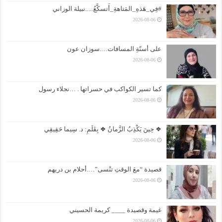
#فِي_هَذهِ_المَتاهةِ_أَتسكَّعُ….نبيلة الوزاني
2026-08-06
على أسنّةِ المسافات….سوزان عون
2026-08-06
كما تسير الكواكب في حسراتها . …نجلاء رسول
2026-08-06
❖ حِينَ يَكْذِبُ الزَّمانُ ❖ بِقَلَمِ: د. سِيما حَقِيقِي
2026-08-06
قصيدة “معَ الوقتِ تنْسى”….أحلام بن دريهم
2026-08-06
غيمة وقصيدة ____ كريمة الحسيني
2026-08-06