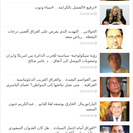
#ترقيع #الفشل بالكرامة …#سناء وتوت
2026-08-06
الجولاني… التهديد الذي يفرض على العراق أقصى درجات
اليقظة…رياض سعد
2026-08-06
رؤية سيكولوجية- سياسية للحرب الدائرة بين امريكا وايران
وصعوبات التوصل الى أتفاق… د. عامر صالح
2026-08-06
بين العواصم البعيدة… والعراق القريب الدبلوماسية
العراقية… متى تصل نتائجها إلى المواطن؟ عصام الياسري
2026-08-06
البارانورمال: الخارق بوصفه لغةً للتابو….عبدالكريم حنون
السعيد
2026-08-06
*العراق أمام اختبار السيادة… هل كان العدوان السعودي