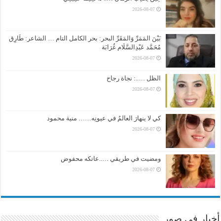
2026-08-07
بَيْنَ المَمَرِّ وَالمَقَرِّ البحر: بحر الكامل التام … الشاعر: طَارِق
مُحَمَّد عَبْدِالسَّلَام غُرَابَة
2026-08-07
الظل …..: نجاة رجاح
2026-08-07
كي لا ينهارَ العالمُ في عيونِه…… منية محمود
2026-08-07
ومضيت في طريقي …..عاتكه محفوض
2026-08-07
أخبار في صور