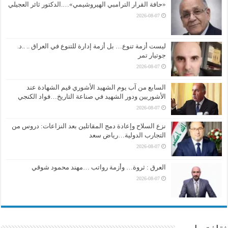
«حافة القرار الترامبي الهيروشيمي»….الدكتور ثائر العجيلي
2026-08-07
ليست أزمة تنوع… بل أزمة إدارة للتنوع في العراق .. ..د.
جوتيار تمر
2026-08-07
السابع من آب يوم الشهيد الأشوري قيم الشهادة عند
الأشوريين ودور الشهيد في صناعة التاريخ…فواد الكنجي
2026-08-07
نزع السلاح وإعادة دمج المقاتلين بعد النزاعات: دروس من
التجارب الدولية…رياض سعد
2026-08-07
العرق : ثروة… وأزمة رواتب …مهند محمود شوقي
2026-08-07