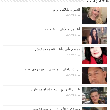
ثقافة وادب
السور….ليلاس زرزور
2026-08-07
أنا المرأة الأولى….وفاء اخضر
2026-08-07
دمشق وأبي وأنا….فاطمة حرفوش
2026-08-07
غريبٌ بداخلي….هاشمي علوي مولاي رشيد
2026-08-07
يا عبيرَ الموانئِ…سعيد إبراهيم زعلوك
2026-08-07
حِينَ يَكْذِبُ الزَّمانُ ….. د. سِيما حَقِيقِي