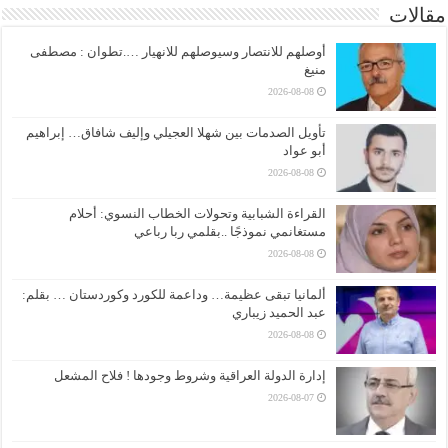
مقالات
أوصلهم للانتصار وسيوصلهم للانهيار ….تطوان : مصطفى
منيغ
2026-08-08
تأويل الصدمات بين شهلا العجيلي وإليف شافاق… إبراهيم
أبو عواد
2026-08-08
القراءة الشبابية وتحولات الخطاب النسوي: أحلام
مستغانمي نموذجًا ..بقلمي ربا رباعي
2026-08-08
ألمانيا تبقى عظيمة… وداعمة للكورد وكوردستان … بقلم:
عبد الحميد زيباري
2026-08-08
إدارة الدولة العراقية وشروط وجودها ! فلاح المشعل
2026-08-07