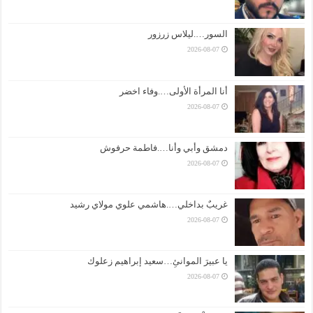
السور….ليلاس زرزور
2026-08-07
أنا المرأة الأولى….وفاء اخضر
2026-08-07
دمشق وأبي وأنا….فاطمة حرفوش
2026-08-07
غريبٌ بداخلي….هاشمي علوي مولاي رشيد
2026-08-07
يا عبيرَ الموانئِ…سعيد إبراهيم زعلوك
2026-08-07