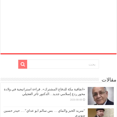
مقالات
«اتفاقية مكة للدفاع المشترك».. قراءة استراتيجية في ولادة
محور ردع إسلامي جديد…الدكتور ثائر العجيلي
2026-08-08
“منريد الخبز والماي … بس سالم ابو عداي”…. حيدر حسين
سويري