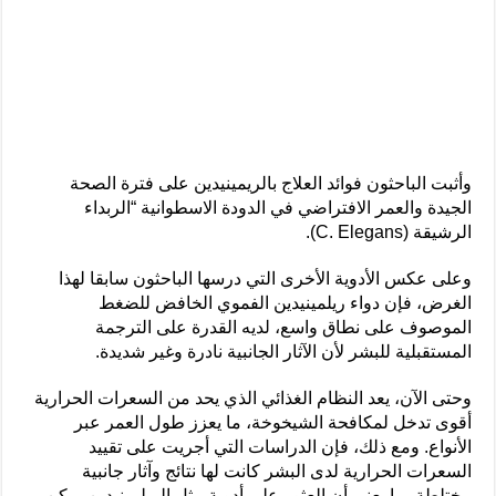
وأثبت الباحثون فوائد العلاج بالريمينيدين على فترة الصحة
الجيدة والعمر الافتراضي في الدودة الاسطوانية “الربداء
الرشيقة (C. Elegans).
وعلى عكس الأدوية الأخرى التي درسها الباحثون سابقا لهذا
الغرض، فإن دواء ريلمينيدين الفموي الخافض للضغط
الموصوف على نطاق واسع، لديه القدرة على الترجمة
المستقبلية للبشر لأن الآثار الجانبية نادرة وغير شديدة.
وحتى الآن، يعد النظام الغذائي الذي يحد من السعرات الحرارية
أقوى تدخل لمكافحة الشيخوخة، ما يعزز طول العمر عبر
الأنواع. ومع ذلك، فإن الدراسات التي أجريت على تقييد
السعرات الحرارية لدى البشر كانت لها نتائج وآثار جانبية
مختلطة، ما يعني أن العثور على أدوية مثل الريلمينيدين يمكن