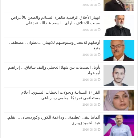
2026-08-08
انهيار الأخلاق الرقمية ظاهرة الشتائم والطعن بالأعراض
بسبب الاختلاف بالراي…اسعد عبدالله عبدعلي
2026-08-08
أوصلهم للانتصار وسيوصلهم للانهيار ….تطوان : مصطفى
منيغ
2026-08-08
تأويل الصدمات بين شهلا العجيلي وإليف شافاق… إبراهيم
أبو عواد
2026-08-08
القراءة الشبابية وتحولات الخطاب النسوي: أحلام
مستغانمي نموذجًا ..بقلمي ربا رباعي
2026-08-08
ألمانيا تبقى عظيمة… وداعمة للكورد وكوردستان … بقلم:
عبد الحميد زيباري
2026-08-08