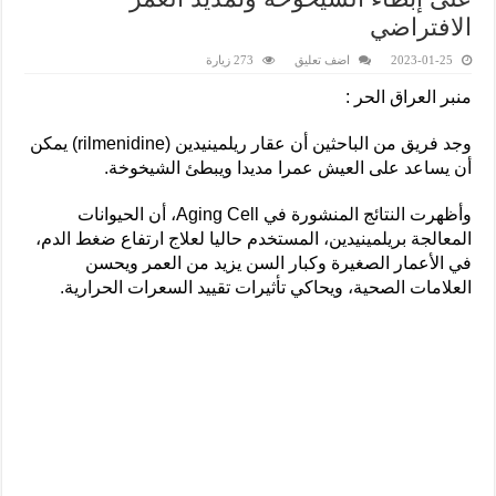
الافتراضي
2023-01-25
اضف تعليق
273 زيارة
منبر العراق الحر :
وجد فريق من الباحثين أن عقار ريلمينيدين (rilmenidine) يمكن
أن يساعد على العيش عمرا مديدا ويبطئ الشيخوخة.
وأظهرت النتائج المنشورة في Aging Cell، أن الحيوانات
المعالجة بريلمينيدين، المستخدم حاليا لعلاج ارتفاع ضغط الدم،
في الأعمار الصغيرة وكبار السن يزيد من العمر ويحسن
العلامات الصحية، ويحاكي تأثيرات تقييد السعرات الحرارية.