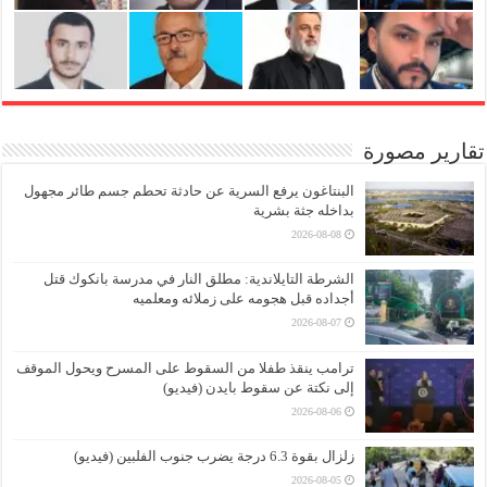
تقارير مصورة
البنتاغون يرفع السرية عن حادثة تحطم جسم طائر مجهول
بداخله جثة بشرية
2026-08-08
الشرطة التايلاندية: مطلق النار في مدرسة بانكوك قتل
أجداده قبل هجومه على زملائه ومعلميه
2026-08-07
ترامب ينقذ طفلا من السقوط على المسرح ويحول الموقف
إلى نكتة عن سقوط بايدن (فيديو)
2026-08-06
زلزال بقوة 6.3 درجة يضرب جنوب الفلبين (فيديو)
2026-08-05