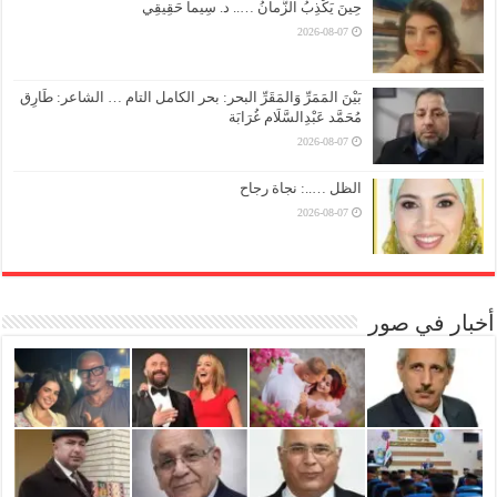
حِينَ يَكْذِبُ الزَّمانُ ….. د. سِيما حَقِيقِي
2026-08-07
بَيْنَ المَمَرِّ وَالمَقَرِّ البحر: بحر الكامل التام … الشاعر: طَارِق
مُحَمَّد عَبْدِالسَّلَام غُرَابَة
2026-08-07
الظل …..: نجاة رجاح
2026-08-07
أخبار في صور