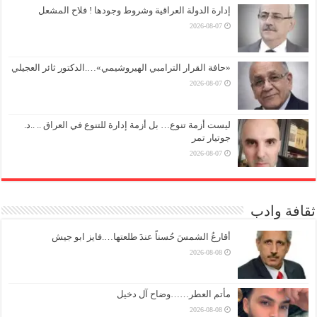
إدارة الدولة العراقية وشروط وجودها ! فلاح المشعل
2026-08-07
«حافة القرار الترامبي الهيروشيمي»….الدكتور ثائر العجيلي
2026-08-07
ليست أزمة تنوع… بل أزمة إدارة للتنوع في العراق .. ..د.
جوتيار تمر
2026-08-07
ثقافة وادب
أقارعُ الشمسَ حُسناً عندَ طلعتها….فايز ابو جيش
2026-08-08
مأتم العطر……وضاح آل دخيل
2026-08-08