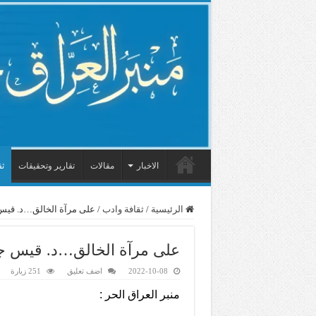
الاخبار
مقالات
تقارير وتحقيقات
ثق
الرئيسية
/
ثقافة وادب
/
على مرآة الخالق…د. ق
على مرآة الخالق…د. قيس
2022-10-08
اضف تعليق
251 زيارة
منبر العراق الحر :