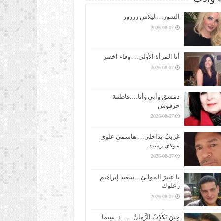
السور….ليلاس زرزور
2026-08-07
أنا المرأة الأولى….وفاء اخضر
2026-08-07
دمشق وأبي وأنا….فاطمة
حرفوش
2026-08-07
غريبٌ بداخلي….هاشمي علوي
مولاي رشيد
2026-08-07
يا عبيرَ الموانئِ…سعيد إبراهيم
زعلوك
2026-08-07
حِينَ يَكْذِبُ الزَّمانُ ….. د. سِيما