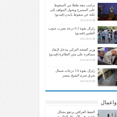
ترامب ينقذ طفلا من السقوط
على المسرح ويحول الموقف إلى
نكتة عن سقوط بايدن (فيديو)
2026-08-06
زلزال بقوة 6.3 درجة يضرب جنوب
الفلبين (فيديو)
2026-08-05
وزير الصحة التركي يتدخل لإنقاذ
مسافرة على متن الطائرة (فيديو)
2026-08-04
زلزال بقوة 5.6 درجات شمال
شرق شرم الشيخ بمصر
2026-08-03
واعمال
النفط العراقي يرتفع بشكل
طفيف في الأسواق العالمية