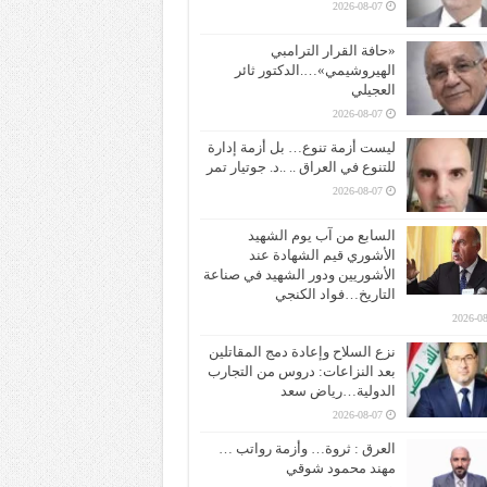
2026-08-07
«حافة القرار الترامبي
الهيروشيمي»….الدكتور ثائر
العجيلي
2026-08-07
ليست أزمة تنوع… بل أزمة إدارة
للتنوع في العراق .. ..د. جوتيار تمر
2026-08-07
السابع من آب يوم الشهيد
الأشوري قيم الشهادة عند
الأشوريين ودور الشهيد في صناعة
التاريخ…فواد الكنجي
2026-08
نزع السلاح وإعادة دمج المقاتلين
بعد النزاعات: دروس من التجارب
الدولية…رياض سعد
2026-08-07
العرق : ثروة… وأزمة رواتب …
مهند محمود شوقي