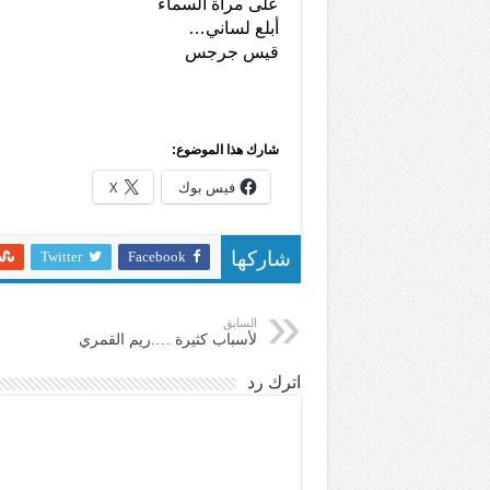
على مرآة السماء
أبلع لساني…
قيس جرجس
شارك هذا الموضوع:
فيس بوك
X
Twitter
Facebook
شاركها
السابق
لأسباب كثيرة ….ريم القمري
اترك رد