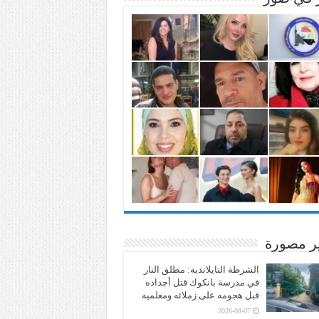
ير مصورة
الشرطة التايلاندية: مطلق النار
في مدرسة بانكوك قتل أجداده
قبل هجومه على زملائه ومعلميه
2026-08-07