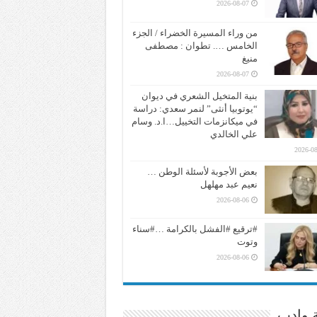
2026-08-07
من وراء المسيرة الخضراء / الجزء
الخامس …. تطوان : مصطفى
منيغ
2026-08-07
بنية المتخيل الشعري في ديوان
“يوتوبيا أنثى” لنمر سعدي: دراسة
في ميكانزمات التخييل…ا.د. وسام
علي الخالدي
2026-08
بعض الأجوبة لأسئلة الوطن …
نعيم عبد مهلهل
2026-08-06
#ترقيع #الفشل بالكرامة …#سناء
وتوت
2026-08-06
ة وادب