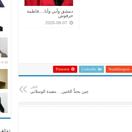
دمشق وأبي وأنا….فاطمة
حرفوش
2026-08-07
-06
Pinterest
LinkedIn
Stumbleupon
التالي
حِين يحتدُّ الحَنين….مفيدة الوسلاتي
ثقاف