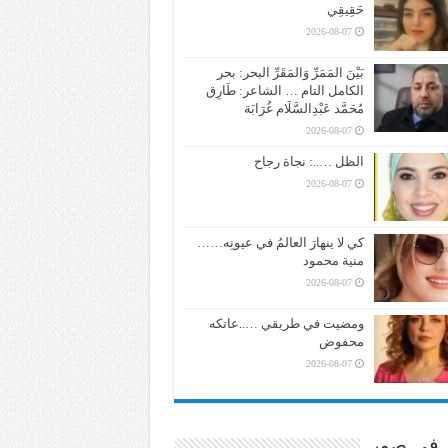
حَقِيقِي
2026-08-07
بَيْنَ المَمَرِّ وَالمَقَرِّ البحر: بحر
الكامل التام … الشاعر: طَارِق
مُحَمَّد عَبْدِالسَّلَام غُرَابَة
2026-08-07
الظل …..: نجاة رجاح
2026-08-07
كي لا ينهارَ العالمُ في عيونِه……
منية محمود
2026-08-07
ومضيت في طريقي …..عاتكه
محفوض
2026-08-07
ر في صور