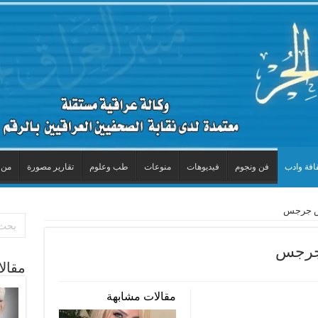
افة وادب
فن ونجوم
فيديوهات
منوعات
طب وعلوم
تقارير مصورة
من 
يس جرجس
 جرجس
مقال
مقالات مشابهة