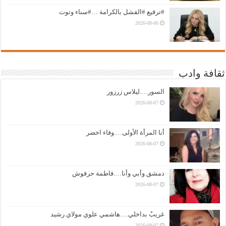
#ترقيع #الفشل بالكرامة …#سناء وتوت
2026-08-06
ثقافة وادب
السور….ليلاس زرزور
2026-08-07
أنا المرأة الأولى….وفاء اخضر
2026-08-07
دمشق وأبي وأنا….فاطمة حرفوش
2026-08-07
غريبٌ بداخلي….هاشمي علوي مولاي رشيد
2026-08-07