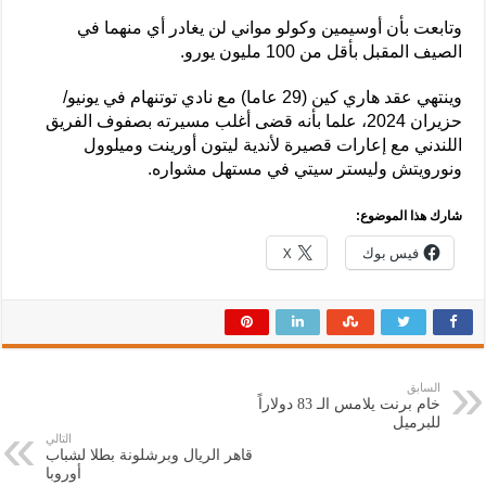
وتابعت بأن أوسيمين وكولو مواني لن يغادر أي منهما في
الصيف المقبل بأقل من 100 مليون يورو.
وينتهي عقد هاري كين (29 عاما) مع نادي توتنهام في يونيو/
حزيران 2024، علما بأنه قضى أغلب مسيرته بصفوف الفريق
اللندني مع إعارات قصيرة لأندية ليتون أورينت وميلوول
ونورويتش وليستر سيتي في مستهل مشواره.
شارك هذا الموضوع:
فيس بوك
X
السابق
خام برنت يلامس الـ 83 دولاراً
للبرميل
التالي
قاهر الريال وبرشلونة بطلا لشباب
أوروبا