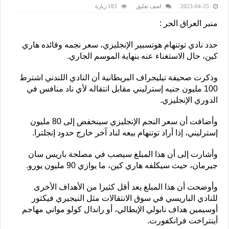
2023-04-25
اضف تعليق
183 زيارة
منبر العراق الحر :
حدد نادي توتنهام هوتسبير الإنجليزي، سعر نجمه وقائده هاري
كين، حال الاستغناء عنه بنهاية الموسم الجاري.
وذكرت صحيفة تيليجراف البريطانية أن النادي اللندني اشترط
100 مليون جنيه إسترليني مقابل انتقاله لأي ناد منافس في
الدوري الإنجليزي.
وأضافت أن سعر النجم الإنجليزي سينخفض إلى 80 مليون
إسترليني، إذا أراد توتنهام بيعه لناد آخر خارج حدود إنجلترا.
وأشارت إلى أن هذا المبلغ سيصب في مصلحة باريس سان
جيرمان، حيث سيكلفه هاري كين، ما يوازي 90 مليون يورو.
وأوضحت أن هذا المبلغ يعد أقل كثيرا من الأهداف الأخرى
للنادي الباريسي في سوق الانتقالات مثل النيجيري فيكتور
أوسيمين هداف نابولي الإيطالي، أو راندال كولو مواني مهاجم
أينتراخت فرانكفورت.