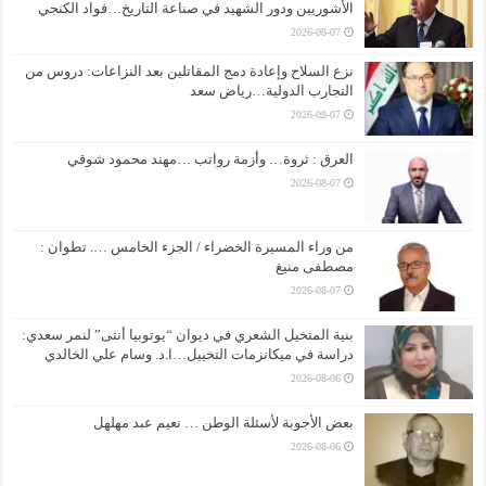
الأشوريين ودور الشهيد في صناعة التاريخ…فواد الكنجي
2026-08-07
نزع السلاح وإعادة دمج المقاتلين بعد النزاعات: دروس من
التجارب الدولية…رياض سعد
2026-08-07
العرق : ثروة… وأزمة رواتب …مهند محمود شوقي
2026-08-07
من وراء المسيرة الخضراء / الجزء الخامس …. تطوان :
مصطفى منيغ
2026-08-07
بنية المتخيل الشعري في ديوان “يوتوبيا أنثى” لنمر سعدي:
دراسة في ميكانزمات التخييل…ا.د. وسام علي الخالدي
2026-08-06
بعض الأجوبة لأسئلة الوطن … نعيم عبد مهلهل
2026-08-06