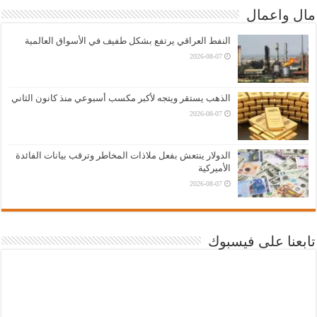
مال واعمال
النفط العراقي يرتفع بشكل طفيف في الأسواق العالمية
2026-08-07
الذهب يستقر ويتجه لأكبر مكسب أسبوعي منذ كانون الثاني
2026-08-07
الدولار ينتعش بفعل ملاذات المخاطر وترقب بيانات الفائدة
الأميركية
2026-08-07
تابعنا على فيسبوك