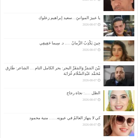
يا عبيرَ الموانئِ…سعيد إبراهيم زعلوك
2026-08-07
حِينَ يَكْذِبُ الزَّمانُ ….. د. سِيما حَقِيقِي
2026-08-07
بَيْنَ المَمَرِّ وَالمَقَرِّ البحر: بحر الكامل التام … الشاعر: طَارِق
مُحَمَّد عَبْدِالسَّلَام غُرَابَة
2026-08-07
الظل …..: نجاة رجاح
2026-08-07
كي لا ينهارَ العالمُ في عيونِه…… منية محمود
2026-08-07