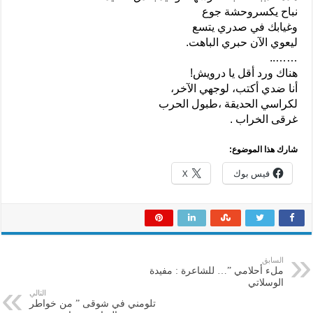
نباح يكسروحشة جوع
وغيابك في صدري يتسع
ليعوي الآن حبري الباهت.
……..
هناك ورد أقل يا درويش!
أنا ضدي أكتب، لوجهي الآخر،
لكراسي الحديقة ،طبول الحرب
غرقى الخراب .
شارك هذا الموضوع:
فيس بوك
X
السابق
ملء أحلامي ”… للشاعرة : مفيدة
الوسلاتي
التالي
تلومني في شوقى ” من خواطر