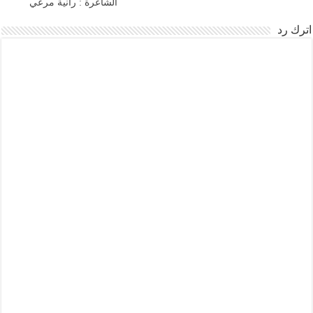
الشاعرة : رانية مرعي
اترك رد