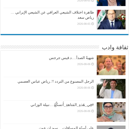
2026-08-05
ظاهرة اختلاف الشيعي العراقي عن الشيعي الإيراني …
رياض سعد
2026-08-05
ثقافة وادب
شهيةُ الصدأ….د.قيس جرجس
2026-08-06
الرجل المصنوع من التردد !!..رياض عباس العصمي
2026-08-06
#فِي_هَذهِ_المَتاهةِ_أَتسكَّعُ….نبيلة الوزاني
2026-08-06
على أسنّةِ المسافات….سوزان عون