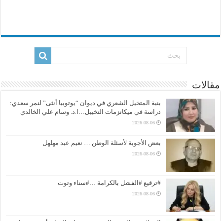
مقالات
بنية المتخيل الشعري في ديوان “يوتوبيا أنثى” لنمر سعدي:
دراسة في ميكانزمات التخييل…ا.د. وسام علي الخالدي
2026-08-06
بعض الأجوبة لأسئلة الوطن … نعيم عبد مهلهل
2026-08-06
#ترقيع #الفشل بالكرامة …#سناء وتوت
2026-08-06