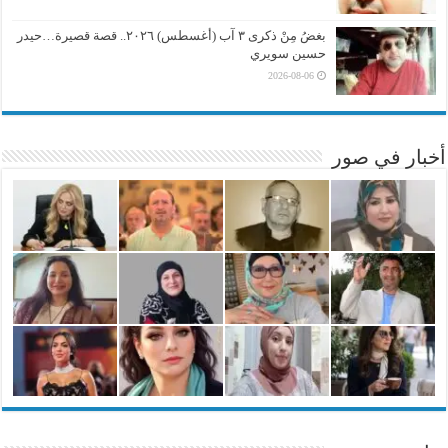
بغضُ مِنْ ذكرى ٣ آب (أغسطس) ٢٠٢٦.. قصة قصيرة…حيدر
حسين سويري
2026-08-06
أخبار في صور