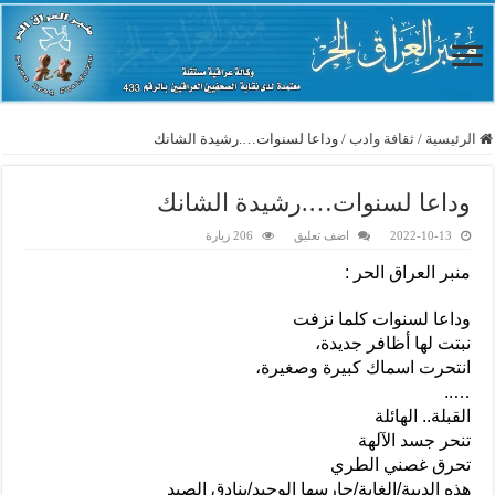
الرئيسية
/
ثقافة وادب
/
وداعا لسنوات….رشيدة الشانك
وداعا لسنوات….رشيدة الشانك
2022-10-13
اضف تعليق
206 زيارة
منبر العراق الحر :
وداعا لسنوات كلما نزفت
نبتت لها أظافر جديدة،
انتحرت اسماك كبيرة وصغيرة،
…..
القبلة.. الهائلة
تنحر جسد الآلهة
تحرق غصني الطري
هذه الدببة/الغابة/حارسها الوحيد/بنادق الصيد