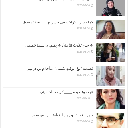
2026-08-06
كما تسير الكواكب في حسراتها . …نجلاء رسول
2026-08-06
❖ حِينَ يَكْذِبُ الزَّمانُ ❖ بِقَلَمِ: د. سِيما حَقِيقِي
2026-08-06
قصيدة “معَ الوقتِ تنْسى”….أحلام بن دريهم
2026-08-06
غيمة وقصيدة ____ كريمة الحسيني
2026-08-06
جمر الغواية.. و رماد الخيانة …رياض سعد
2026-08-06