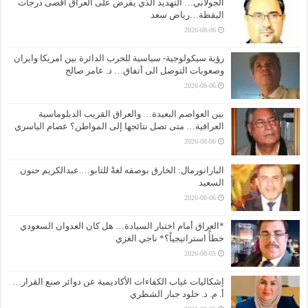
الجولاني… التهديد الذي يفرض على العراق أقصى درجات
اليقظة…رياض سعد
2026-08-06
رؤية سيكولوجية- سياسية للحرب الدائرة بين امريكا وايران
وصعوبات التوصل الى أتفاق… د. عامر صالح
2026-08-06
بين العواصم البعيدة… والعراق القريب الدبلوماسية
العراقية… متى تصل نتائجها إلى المواطن؟ عصام الياسري
2026-08-06
البارانورمال: الخارق بوصفه لغةً للتابو….عبدالكريم حنون
السعيد
2026-08-06
*العراق أمام اختبار السيادة… هل كان العدوان السعودي
خطأً استراتيجياً؟* ناجي الغزي
2026-08-05
إشكاليات غياب الكفاءات الأكاديمية عن دوائر صنع القرار…
أ. م. د. خلود جبار الشطري