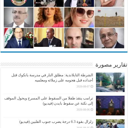
تقارير مصورة
الشرطة التايلاندية: مطلق النار في مدرسة بانكوك قتل
أجداده قبل هجومه على زملائه ومعلميه
2026-08-07
ترامب ينقذ طفلا من السقوط على المسرح ويحول الموقف
إلى نكتة عن سقوط بايدن (فيديو)
2026-08-06
زلزال بقوة 6.3 درجة يضرب جنوب الفلبين (فيديو)
2026-08-05