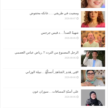
ومضيت في طريقي …..عاتكه محفوض
2026-08-07
شهيةُ الصدأ….د.قيس جرجس
2026-08-06
الرجل المصنوع من التردد !!..رياض عباس العصمي
2026-08-06
#فِي_هَذهِ_المَتاهةِ_أَتسكَّعُ….نبيلة الوزاني
2026-08-06
على أسنّةِ المسافات….سوزان عون
2026-08-06