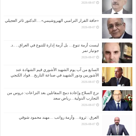
2026-08-07
«حافة القرار الترامبي الهيروشيمي»….الدكتور ثائر العجيلي
2026-08-07
ليست أزمة تنوع… بل أزمة إدارة للتنوع في العراق .. ..د.
جوتيار تمر
2026-08-07
السابع من آب يوم الشهيد الأشوري قيم الشهادة عند
الأشوريين ودور الشهيد في صناعة التاريخ…فواد الكنجي
2026-08-07
نزع السلاح وإعادة دمج المقاتلين بعد النزاعات: دروس من
التجارب الدولية…رياض سعد
2026-08-07
العرق : ثروة… وأزمة رواتب …مهند محمود شوقي
2026-08-07