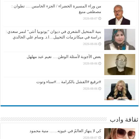
من وراء المسيرة الخضراء / الجزء الخامس …. تطوان :
مصطفى منيغ
2026-08-07
بنية المتخيل الشعري في ديوان “يوتوبيا أنثى” لنمر سعدي:
دراسة في ميكانزمات التخييل…ا.د. وسام علي الخالدي
2026-08-06
بعض الأجوبة لأسئلة الوطن … نعيم عبد مهلهل
2026-08-06
#ترقيع #الفشل بالكرامة …#سناء وتوت
2026-08-06
ثقافة وادب
كي لا ينهارَ العالمُ في عيونِه…… منية محمود
2026-08-07