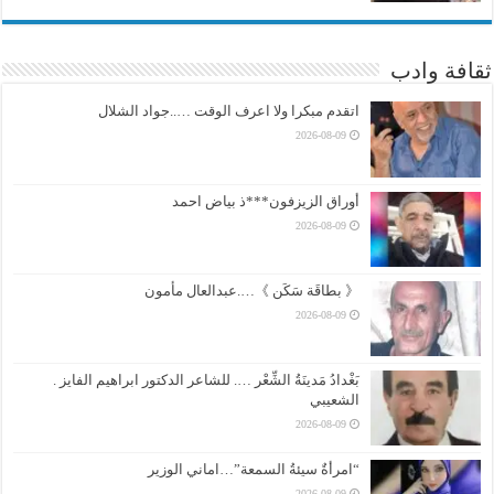
ثقافة وادب
اتقدم مبكرا ولا اعرف الوقت …..جواد الشلال
2026-08-09
أوراق الزيزفون***ذ بياض احمد
2026-08-09
《 بطاقَة سَكَن 》….عبدالعال مأمون
2026-08-09
بَغْدادُ مَدينَةُ الشِّعْر …. للشاعر الدكتور ابراهيم الفايز .
الشعيبي
2026-08-09
“امرأةٌ سيئةُ السمعة”…اماني الوزير
2026-08-09