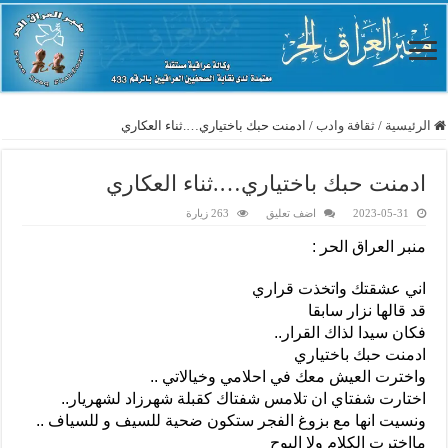
الرئيسية
/
ثقافة وادب
/
ادمنت حبك باختياري….ثناء العكاري
ادمنت حبك باختياري….ثناء العكاري
2023-05-31
اضف تعليق
263 زيارة
منبر العراق الحر :
اني عشقتك واتخذت قراري
قد قالها نزار سابقا
فكان سيدا لذاك القرار..
ادمنت حبك باختياري
واخترت العيش معك في احلامي وخيالاتي ..
اختارت شفتاي ان تلامس شفتاك كقبلة شهرزاد لشهريار..
ونسيت انها مع بزوغ الفجر ستكون ضحية للسيف و للسياف ..
مااخترت الكلام ولا البوح