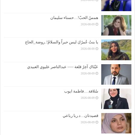
همسُ الحبّ!…حسناء سليمان
2026-08-09
يا بنتُ عُمرُكِ ليس حبراً والسلامْ!..روضة_الحاج
2026-08-09
عَيْنَاكِ آخِرُ قلعة —– عبدالناصر عليوي العبيدي
2026-08-09
سُلافة….فاطمة ايوب
2026-08-09
قصيدتان…د.ربا رباعي
2026-08-09