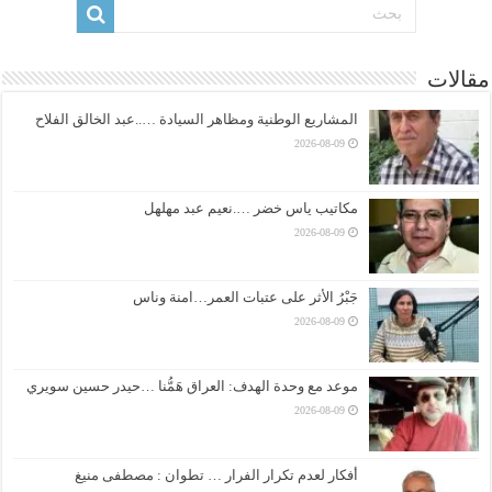
مقالات
المشاريع الوطنية ومظاهر السيادة …..عبد الخالق الفلاح
2026-08-09
مكاتيب ياس خضر ….نعيم عبد مهلهل
2026-08-09
جَبْرُ الأثر على عتبات العمر…امنة وناس
2026-08-09
موعد مع وحدة الهدف: العراق هَمُّنا …حيدر حسين سويري
2026-08-09
أفكار لعدم تكرار الفرار … تطوان : مصطفى منيغ