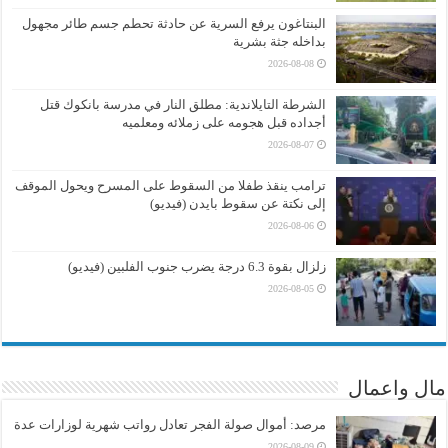
البنتاغون يرفع السرية عن حادثة تحطم جسم طائر مجهول
بداخله جثة بشرية
2026-08-08
الشرطة التايلاندية: مطلق النار في مدرسة بانكوك قتل
أجداده قبل هجومه على زملائه ومعلميه
2026-08-07
ترامب ينقذ طفلا من السقوط على المسرح ويحول الموقف
إلى نكتة عن سقوط بايدن (فيديو)
2026-08-06
زلزال بقوة 6.3 درجة يضرب جنوب الفلبين (فيديو)
2026-08-05
مال واعمال
مرصد: أموال صولة الفجر تعادل رواتب شهرية لوزارات عدة
2026-08-09