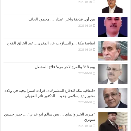
2026-08-09
بين أول قذيفة وآخر اعتذار ….محمود الجاف
2026-08-09
اتفاقية مكة …والتساؤلات عن المغزى…عبد الخالق الفلاح
2026-08-09
يوم 8 /8 والفرح لآخر مرة! فلاح المشعل
2026-08-08
«اتفاقية مكة للدفاع المشترك».. قراءة استراتيجية في ولادة
محور ردع إسلامي جديد…الدكتور ثائر العجيلي
2026-08-08
“منريد الخبز والماي … بس سالم ابو عداي”…. حيدر حسين
سويري
2026-08-08