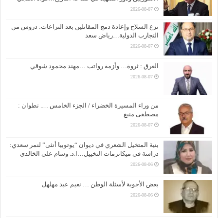
2026-08-07
نزع السلاح وإعادة دمج المقاتلين بعد النزاعات: دروس من
التجارب الدولية…رياض سعد
2026-08-07
العرق : ثروة… وأزمة رواتب …مهند محمود شوقي
2026-08-07
من وراء المسيرة الخضراء / الجزء الخامس …. تطوان :
مصطفى منيغ
2026-08-07
بنية المتخيل الشعري في ديوان “يوتوبيا أنثى” لنمر سعدي:
دراسة في ميكانزمات التخييل…ا.د. وسام علي الخالدي
2026-08-06
بعض الأجوبة لأسئلة الوطن … نعيم عبد مهلهل
2026-08-06