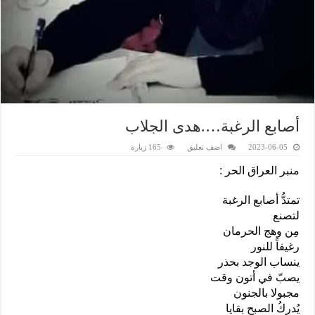
أصابع الرغبة….هدى الجلاب
2023-06-05
اضف تعليق
165 زيارة
منبر العراق الحر :
تمتدُّ أصابع الرغبة
لتصنع
مِن وهج الحرمان
رغيفاً للنور
ينساب الوجد بحذر
يصبّ في أتون وقت
مجبولا بالجنون
يُدركُ الصبح بقايا