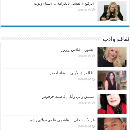
#ترقيع #الفشل بالكرامة …#سناء وتوت
2026-08-06
ثقافة وادب
السور….ليلاس زرزور
2026-08-07
أنا المرأة الأولى….وفاء اخضر
2026-08-07
دمشق وأبي وأنا….فاطمة حرفوش
2026-08-07
غريبٌ بداخلي….هاشمي علوي مولاي رشيد
2026-08-07