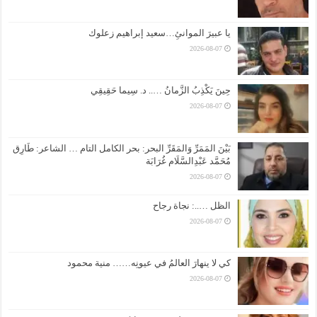
يا عبيرَ الموانئِ…سعيد إبراهيم زعلوك
2026-08-07
حِينَ يَكْذِبُ الزَّمانُ ….. د. سِيما حَقِيقِي
2026-08-07
بَيْنَ المَمَرِّ وَالمَقَرِّ البحر: بحر الكامل التام … الشاعر: طَارِق
مُحَمَّد عَبْدِالسَّلَام غُرَابَة
2026-08-07
الظل …..: نجاة رجاح
2026-08-07
كي لا ينهارَ العالمُ في عيونِه…… منية محمود
2026-08-07