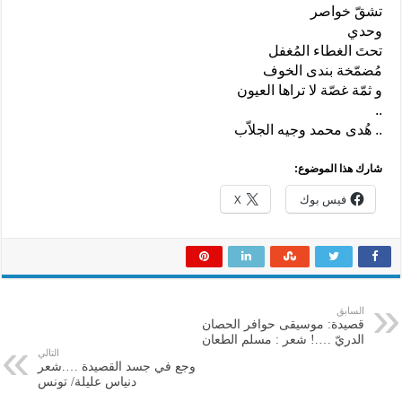
تشقّ خواصر
وحدي
تحتَ الغطاء المُغفل
مُضمّخة بندى الخوف
و ثمّة غصّة لا تراها العيون
..
.. هُدى محمد وجيه الجلاّب
شارك هذا الموضوع:
فيس بوك
X
السابق
قصيدة: موسيقى حوافر الحصان
الدريّ ….! شعر : مسلم الطعان
التالي
وجع في جسد القصيدة ….شعر
دنياس عليلة/ تونس