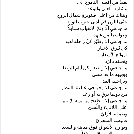
تمتدّ من أقصى الدموع الى
مشارف آهتي والوعد
وهناك من أعلى صنوبرةٍ شمال الروحِ
حتّى اللون في أدنى جنوب الورد
ما جاءني إلّا ولمَّ الأغنياتِ سنابلاً
ومواسماً من شهد
ما جاءني إلا وطيّرَ كلّ زاجلة لديه
كي تُبرق الأخبار
لروائع الأشعار
وتجيئه بالرّد
ما جاءني إلا وأحضر كل أيام الرضا
وبجيبه ما قد مضى
وبراحتيه الغد
ما جاءني إلا وخبأ في عباءته المطر
من دونما برقٍ به أو رعد
ما جاءني إلا وتطفح من يديه الإثنتين
أغلى اللآليء واللُجين
وبعمقه الأزليّ
فانوسه السحريّ
وبوارج الأشواق فوق مياهه والسعد
ما زرته إلا وسجّل موقفاً