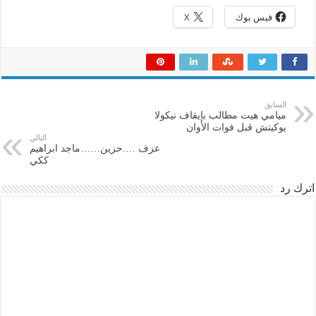
فيس بوك
X
السابق
ميامي هيت مطالب بإيقاف نيكولا
يوكيتش قبل فوات الأوان
التالي
عزف ….حزين……ماجد ابراهيم
ككي
اترك رد