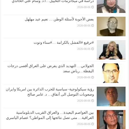
دراسة في ميكانزمات التخييل…ا.د. وسام علي الخالدي
2026-08-06
بعض الأجوبة لأسئلة الوطن … نعيم عبد مهلهل
2026-08-06
#ترقيع #الفشل بالكرامة …#سناء وتوت
2026-08-06
الجولاني… التهديد الذي يفرض على العراق أقصى درجات
اليقظة…رياض سعد
2026-08-06
رؤية سيكولوجية- سياسية للحرب الدائرة بين امريكا وايران
وصعوبات التوصل الى أتفاق… د. عامر صالح
2026-08-06
بين العواصم البعيدة… والعراق القريب الدبلوماسية
العراقية… متى تصل نتائجها إلى المواطن؟ عصام الياسري
2026-08-06