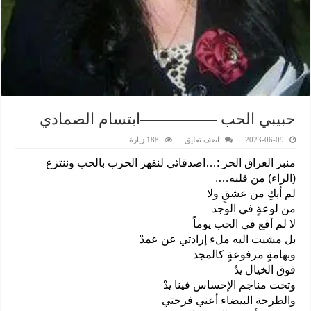
حبيبي الحب —————ابتسام الصمادي
2023-06-09
اضف تعليق
188 زيارة
منبر العراق الحر :…اصدقائي لنقهر الحرب بالحب وننتزع
(الراء) من قلبه….
لم أبكِ من عشقٍ ولا
من لوعةٍ في الوجد
لا لم أقع في الحب يوماً
بل مشيت اليه ملء إرادتي عن عمدْ
وبهامةٍ مرفوعةٍ كالمجد
فوق الخيال يدٌ
وتحت مناجم الإحساس فينا يدْ
والطرحة البيضاء أعني فرحتي