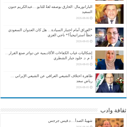
البارانورمال: الخارق بوصفه لغةً للتابو….عبدالكريم حنون
السعيد
2026-08-06
*العراق أمام اختبار السيادة… هل كان العدوان السعودي
خطأً استراتيجياً؟* ناجي الغزي
2026-08-05
إشكاليات غياب الكفاءات الأكاديمية عن دوائر صنع القرار…
أ. م. د. خلود جبار الشطري
2026-08-05
ظاهرة اختلاف الشيعي العراقي عن الشيعي الإيراني …
رياض سعد
2026-08-05
ثقافة وادب
شهيةُ الصدأ….د.قيس جرجس
2026-08-06