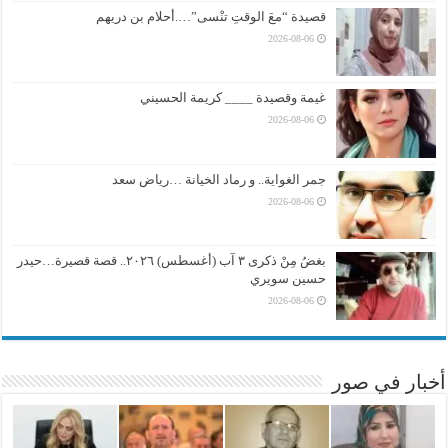
قصيدة “معَ الوقتِ تنْسى”….أحلام بن دريهم
2026-08-06
غيمة وقصيدة ____ كريمة الحسيني
2026-08-06
جمر الغواية.. و رماد الخيانة …رياض سعد
2026-08-06
بغضُ مِنْ ذكرى ٣ آب (أغسطس) ٢٠٢٦.. قصة قصيرة…حيدر
حسين سويري
2026-08-06
أخبار في صور