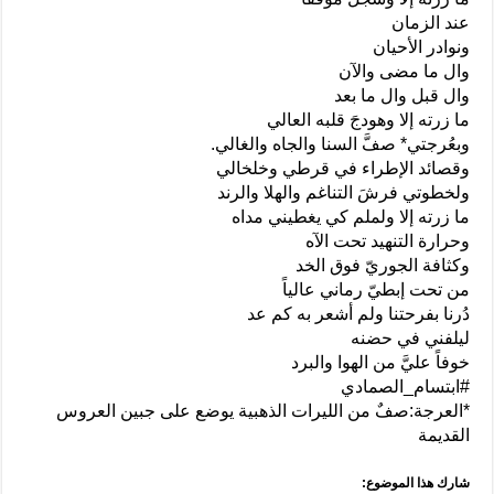
عند الزمان
ونوادر الأحيان
وال ما مضى والآن
وال قبل وال ما بعد
ما زرته إلا وهودجَ قلبه العالي
وبعُرجتي* صفَّ السنا والجاه والغالي.
وقصائد الإطراء في قرطي وخلخالي
ولخطوتي فرشَ التناغم والهلا والرند
ما زرته إلا ولملم كي يغطيني مداه
وحرارة التنهيد تحت الآه
وكثافة الجوريّ فوق الخد
من تحت إبطيّ رماني عالياً
دُرنا بفرحتنا ولم أشعر به كم عد
ليلفني في حضنه
خوفاً عليَّ من الهوا والبرد
#ابتسام_الصمادي
*العرجة:صفٌ من الليرات الذهبية يوضع على جبين العروس
القديمة
شارك هذا الموضوع: