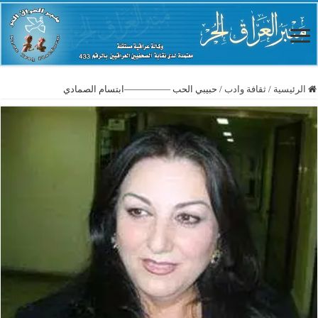
الرئيسية
/
ثقافة وادب
/
حبيبي الحب —————ابتسام الصمادي