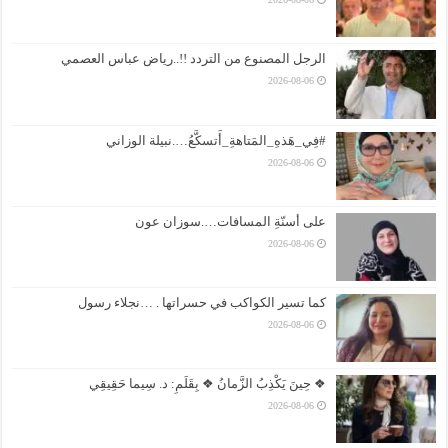
الرجل المصنوع من التردد !!..رياض عباس العصمي
2026-08-06
#فِي_هَذهِ_المَتاهةِ_أَتسكَّعُ….نبيلة الوزاني
2026-08-06
على أسنّةِ المسافات….سوزان عون
2026-08-06
كما تسير الكواكب في حسراتها . …نجلاء رسول
2026-08-06
❖ حِينَ يَكْذِبُ الزَّمانُ ❖ بِقَلَمِ: د. سِيما حَقِيقِي
2026-08-06