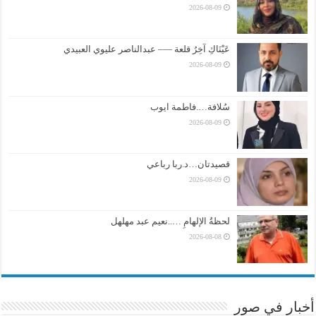
2026-08-09
عَيْنَاكِ آخِرُ قلعة —– عبدالناصر عليوي العبيدي
2026-08-09
سُلافة….فاطمة ايوب
2026-08-09
قصيدتان…د.ربا رباعي
2026-08-09
لحظةُ الإلهامِ …..نعيم عبد مهلهل
2026-08-08
أخبار في صور