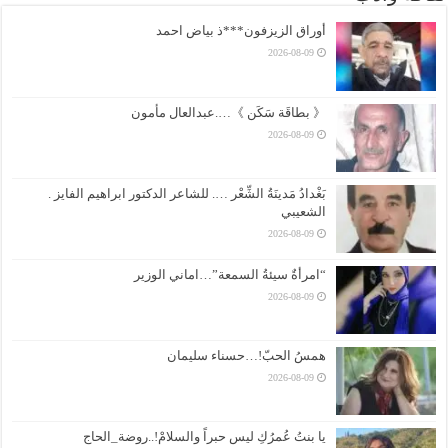
أوراق الزيزفون***ذ بياض احمد
2026-08-09
《 بطاقَة سَكَن 》….عبدالعال مأمون
2026-08-09
بَغْدادُ مَدينَةُ الشِّعْر …. للشاعر الدكتور ابراهيم الفايز .
الشعيبي
2026-08-09
“امرأةٌ سيئةُ السمعة”…اماني الوزير
2026-08-09
همسُ الحبّ!…حسناء سليمان
2026-08-09
يا بنتُ عُمرُكِ ليس حبراً والسلامْ!..روضة_الحاج