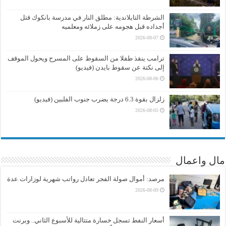
الشرطة التايلاندية: مطلق النار في مدرسة بانكوك قتل
أجداده قبل هجومه على زملائه ومعلميه
2026-08-07
ترامب ينقذ طفلا من السقوط على المسرح ويحول الموقف
إلى نكتة عن سقوط بايدن (فيديو)
2026-08-06
زلزال بقوة 6.3 درجة يضرب جنوب الفلبين (فيديو)
2026-08-05
مال واعمال
مرصد: أموال صولة الفجر تعادل رواتب شهرية لوزارات عدة
2026-08-09
أسعار النفط تسجل خسارة متتالية للأسبوع الثاني.. وبرنت