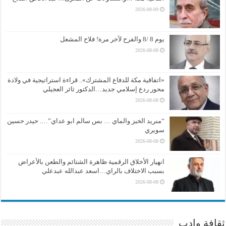
2026-08-09
يوم 8 /8 والفرح لآخر مرة! فلاح المشعل
2026-08-08
«اتفاقية مكة للدفاع المشترك».. قراءة استراتيجية في ولادة
محور ردع إسلامي جديد…الدكتور ثائر العجيلي
2026-08-08
“منريد الخبز والماي … بس سالم ابو عداي”…. حيدر حسين
سويري
2026-08-08
انهيار الأخلاق الرقمية ظاهرة الشتائم والطعن بالأعراض
بسبب الاختلاف بالراي…اسعد عبدالله عبدعلي
2026-08-08
ثقافة وادب