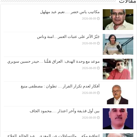
مقالات
مكاتيب ياس خضر ….نعيم عبد مهلهل
2026-08-09
جَبْرُ الأثر على عتبات العمر…امنة وناس
2026-08-09
موعد مع وحدة الهدف: العراق هَمُّنا …حيدر حسين سويري
2026-08-09
أفكار لعدم تكرار الفرار … تطوان : مصطفى منيغ
2026-08-09
بين أول قذيفة وآخر اعتذار ….محمود الجاف
2026-08-09
اتفاقية مكة …والتساؤلات عن المغزى…عبد الخالق الفلاح