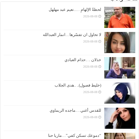
لحظةُ الإلهامِ …..نعيم عبد مهلهل
2026-08-08
لا تحاول ان تفسّرها…انمار العبدالله
2026-08-08
خذلان .. ..حذام العبادي
2026-08-08
(خليط فصول).. ..هدى الجلاب
2026-08-08
للقدس أغني….ماجده الريماوي
2026-08-08
“دموعك تسكن كفي”…ماريا حنا