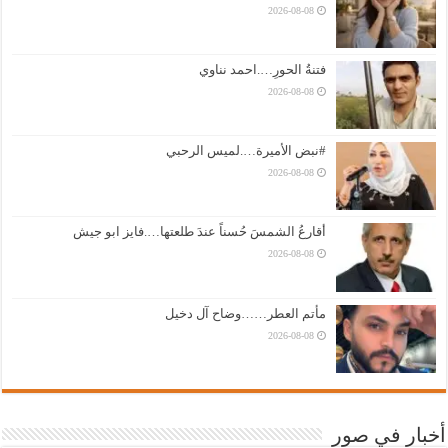
2026-08-08
فتنةُ الحورِ….احمد نناوي
2026-08-08
#نبض الأميرة….لميس الرحبي
2026-08-08
أقارعُ الشمسَ حُسناً عندَ طلعتها….فايز ابو جيش
2026-08-08
مأتم العطر……وضاح آل دخيل
2026-08-08
أخبار في صور