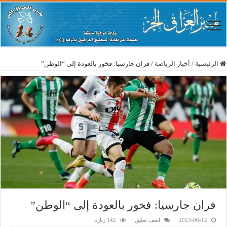
الرئيسية
/
أخبار الرياضة
/
فران جارسيا: فخور بالعودة إلى “الوطن”
فران جارسيا: فخور بالعودة إلى “الوطن”
2023-06-12
اضف تعليق
142 زيارة