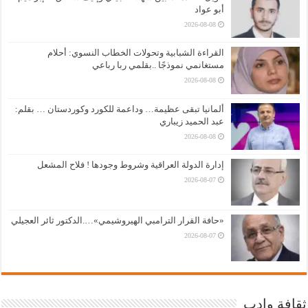
أبو عواد
2026-08-08
القراءة الشبابية وتحولات الخطاب النسوي: أحلام
مستغانمي نموذجًا ..بقلمي ربا رباعي
2026-08-08
ألمانيا تبقى عظيمة… وداعمة للكورد وكوردستان … بقلم:
عبد الحميد زيباري
2026-08-08
إدارة الدولة العراقية وشروط وجودها ! فلاح المشعل
2026-08-07
«حافة القرار الترامبي الهيروشيمي»….الدكتور ثائر العجيلي
2026-08-07
ثقافة وادب