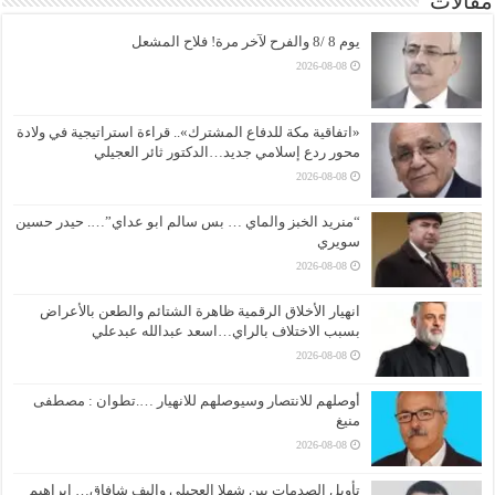
مقالات
يوم 8 /8 والفرح لآخر مرة! فلاح المشعل
2026-08-08
«اتفاقية مكة للدفاع المشترك».. قراءة استراتيجية في ولادة
محور ردع إسلامي جديد…الدكتور ثائر العجيلي
2026-08-08
“منريد الخبز والماي … بس سالم ابو عداي”…. حيدر حسين
سويري
2026-08-08
انهيار الأخلاق الرقمية ظاهرة الشتائم والطعن بالأعراض
بسبب الاختلاف بالراي…اسعد عبدالله عبدعلي
2026-08-08
أوصلهم للانتصار وسيوصلهم للانهيار ….تطوان : مصطفى
منيغ
2026-08-08
تأويل الصدمات بين شهلا العجيلي وإليف شافاق… إبراهيم