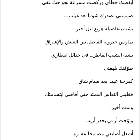
أيقظتُ خطاي وركضت مسرعة نحو حبّ غفى
ضممتني لصدرك شوقا بعد غياب…
يشبه بتفاصيله هزيع ليل أخير
يمارس جبروته الفاصل بين الغبش والإشراق
يشبه الشيب القاطن.. في جدائل انتظاري
طوّقتك بلهفتي
كفرحة عيد.. بعد صيام شاق
فغلبني النعاس الممتد حتى أقاصي ابتسامتك
ونمت أخيرا
وتوّجت أرقي بخدر أريب
أشعل أصابعي مصابيحا عشرة