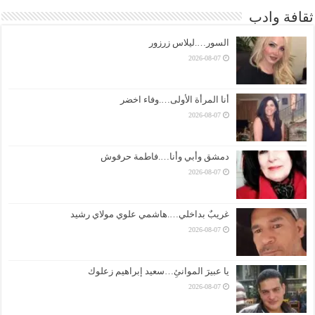
ثقافة وادب
السور….ليلاس زرزور
2026-08-07
أنا المرأة الأولى….وفاء اخضر
2026-08-07
دمشق وأبي وأنا….فاطمة حرفوش
2026-08-07
غريبٌ بداخلي….هاشمي علوي مولاي رشيد
2026-08-07
يا عبيرَ الموانئِ…سعيد إبراهيم زعلوك
2026-08-07