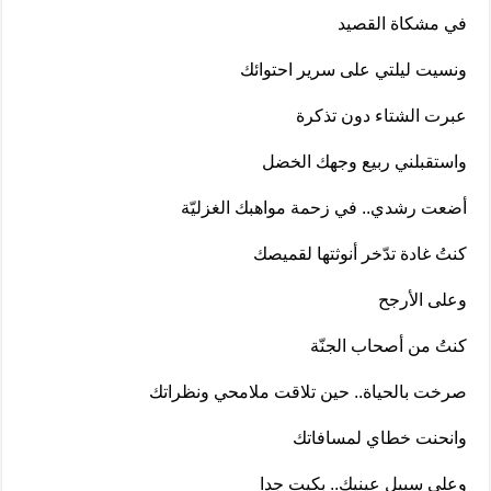
في مشكاة القصيد
ونسيت ليلتي على سرير احتوائك
عبرت الشتاء دون تذكرة
واستقبلني ربيع وجهك الخضل
أضعت رشدي.. في زحمة مواهبك الغزليّة
كنتُ غادة تدّخر أنوثتها لقميصك
وعلى الأرجح
كنتُ من أصحاب الجنّة
صرخت بالحياة.. حين تلاقت ملامحي ونظراتك
وانحنت خطاي لمسافاتك
وعلى سبيل عينيك.. بكيت جدا