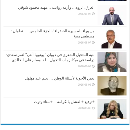
العرق : ثروة… وأزمة رواتب …مهند محمود شوقي
2026-08-07
من وراء المسيرة الخضراء / الجزء الخامس …. تطوان :
مصطفى منيغ
2026-08-07
بنية المتخيل الشعري في ديوان “يوتوبيا أنثى” لنمر سعدي:
دراسة في ميكانزمات التخييل…ا.د. وسام علي الخالدي
2026-08-06
بعض الأجوبة لأسئلة الوطن … نعيم عبد مهلهل
2026-08-06
#ترقيع #الفشل بالكرامة …#سناء وتوت
2026-08-06