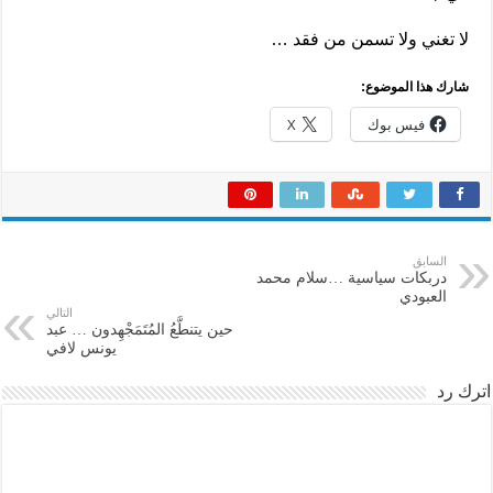
لا تغني ولا تسمن من فقد …
شارك هذا الموضوع:
فيس بوك
X
السابق
دربكات سياسية …سلام محمد
العبودي
التالي
حين يتنطَّعُ المُتَمَجْهِدون … عبد
يونس لافي
اترك رد