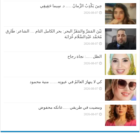
حِينَ يَكْذِبُ الزَّمانُ ….. د. سِيما حَقِيقِي
2026-08-07
بَيْنَ المَمَرِّ وَالمَقَرِّ البحر: بحر الكامل التام … الشاعر: طَارِق
مُحَمَّد عَبْدِالسَّلَام غُرَابَة
2026-08-07
الظل …..: نجاة رجاح
2026-08-07
كي لا ينهارَ العالمُ في عيونِه…… منية محمود
2026-08-07
ومضيت في طريقي …..عاتكه محفوض
2026-08-07