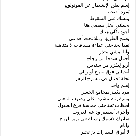
إسم يعلن الإنشطار عن المونولوج
يُفرد أجنحته
يمسك عني السقوط
يجعلني أبخل ببعضي هنا
أجود بكُلي هناك
يصبح الطريق رملا تحت أقدامي
نَفقا يحتاجني عداءة مسافات لا متناهية
وأنا أمشي بحذر
أحمل هودجا من زجاج
أرنو لِسُرُر من سندس
أتخيلني فوق صرح أوبرالي
نحلة تختال في مسرح الزهر
إسم واحد
مرة يكتنز بمجامع الحسن
ومرة ينام مشردا على رصيف المعنى
لحظات تجتاحني حماسة قرع الطبول
وأخرى أستعير وداعة الغروب
سأترك لاسمك رسالة في بريد الروح
وأنام
لا أبواق السيارات يزعجني