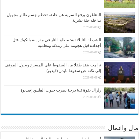
البنتاغون يرفع السرية عن حادثة تحطم جسم طائر مجهول
بداخله جثة بشرية
2026-08-08
الشرطة التايلاندية: مطلق النار في مدرسة بانكوك قتل
أجداده قبل هجومه على زملائه ومعلميه
2026-08-07
ترامب ينقذ طفلا من السقوط على المسرح ويحول الموقف
إلى نكتة عن سقوط بايدن (فيديو)
2026-08-06
زلزال بقوة 6.3 درجة يضرب جنوب الفلبين (فيديو)
2026-08-05
مال واعمال