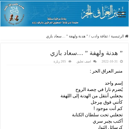
الرئيسية
/
ثقافة وادب
/
” هدنة ولهفة ” …سعاد بازي
” هدنة ولهفة ” …سعاد بازي
2022-10-31
اضف تعليق
205 زيارة
منبر العراق الحر :
إسم واحد
يُضرم نارا في حِصة الروح
يجعلني أنتقل من الهدنة إلى اللهفة
كأنني فوق مِرجل
كم أنت موجود !
تجعلني تحت سلطان الكتابة
أكتب بحِبر سري
كرسائل الثوار