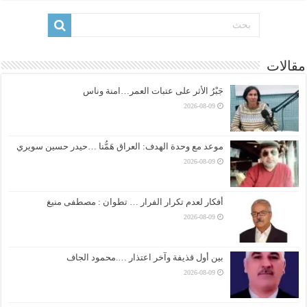
مقالات
جَبْرُ الأثر على عتبات العمر…امنة وناس
2026-08-09
موعد مع وحدة الهدف: العراق هَمُّنا …حيدر حسين سويري
2026-08-09
أفكار لعدم تكرار الفرار … تطوان : مصطفى منيغ
2026-08-09
بين أول قذيفة وآخر اعتذار ….محمود الجاف
2026-08-09