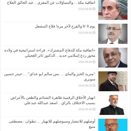
اتفاقية مكة …والتساؤلات عن المغزى…عبد الخالق الفلاح
2026-08-09
يوم 8 /8 والفرح لآخر مرة! فلاح المشعل
2026-08-08
«اتفاقية مكة للدفاع المشترك».. قراءة استراتيجية في ولادة
محور ردع إسلامي جديد…الدكتور ثائر العجيلي
2026-08-08
“منريد الخبز والماي … بس سالم ابو عداي”…. حيدر حسين
سويري
2026-08-08
انهيار الأخلاق الرقمية ظاهرة الشتائم والطعن بالأعراض
بسبب الاختلاف بالراي…اسعد عبدالله عبدعلي
2026-08-08
أوصلهم للانتصار وسيوصلهم للانهيار ….تطوان : مصطفى
منيغ