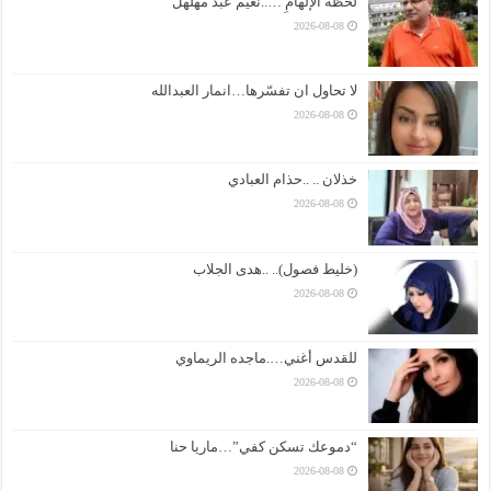
لحظةُ الإلهامِ …..نعيم عبد مهلهل
2026-08-08
لا تحاول ان تفسّرها…انمار العبدالله
2026-08-08
خذلان .. ..حذام العبادي
2026-08-08
(خليط فصول).. ..هدى الجلاب
2026-08-08
للقدس أغني….ماجده الريماوي
2026-08-08
“دموعك تسكن كفي”…ماريا حنا
2026-08-08