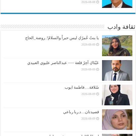
2026-08-08
ثقافة وادب
يا بنتُ عُمرُكِ ليس حبراً والسلامْ!..روضة_الحاج
2026-08-09
عَيْنَاكِ آخِرُ قلعة —– عبدالناصر عليوي العبيدي
2026-08-09
سُلافة….فاطمة ايوب
2026-08-09
قصيدتان…د.ربا رباعي
2026-08-09