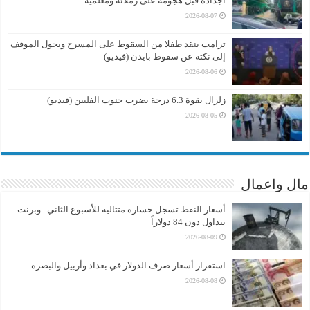
أجداده قبل هجومه على زملائه ومعلميه
2026-08-07
ترامب ينقذ طفلا من السقوط على المسرح ويحول الموقف
إلى نكتة عن سقوط بايدن (فيديو)
2026-08-06
زلزال بقوة 6.3 درجة يضرب جنوب الفلبين (فيديو)
2026-08-05
مال واعمال
أسعار النفط تسجل خسارة متتالية للأسبوع الثاني.. وبرنت
يتداول دون 84 دولاراً
2026-08-09
استقرار أسعار صرف الدولار في بغداد وأربيل والبصرة
2026-08-08