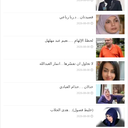
2026-08-09
قصيدتان…د.ربا رباعي
2026-08-09
لحظةُ الإلهامِ …..نعيم عبد مهلهل
2026-08-08
لا تحاول ان تفسّرها…انمار العبدالله
2026-08-08
خذلان .. ..حذام العبادي
2026-08-08
(خليط فصول).. ..هدى الجلاب
2026-08-08