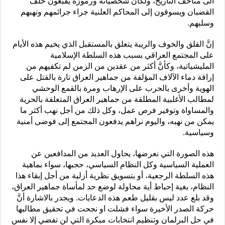
الى متاحف التاريخ، ولكان شخصياته ورموزه يقبعون خلف
القضبان ويسوقون إلى المحاكم العلنية جراء جرائمهم ونهبهم
وسلبهم.
إنَّ القلق والخوف والريبة يتعلق بالمستقبل الذي يخيم هذه الأيام
على المجتمع العراقي بسبب هذه السلطة الإسلامية
المليشياتية، وكأنَّ أكثر من عقدين من الزمن لم تكفيهم من
إراقة دماء الآلاف المؤلفة من جماهير العراق تارة بالقتل على
الهوية وأخرى بالحرب على الإرهاب ومرة بالقمع الوحشي
لمطالب الأغلبية المطلقة من جماهير العراق المتعلقة بالحرية
والمساواة وتوفير فرص عمل، وكل ذلك من أجل نهب أكثر ما
يمكن من نهبه، واليوم نراهم يدفعون المجتمع إلى فوضى أمنية
وسياسية.
هذه الصورة التي نعرضها، يحاول العديد من المدافعين عن
العملية السياسية وكل النظام السياسي، حجبها، سواء بماهية
هذه السلطة الرجعية، أو بتسويق نظرية أزلية من أجل إبقاء هذا
النظام، بغية إحباط أية محاولة لوضع حد لمأساة جماهير العراق،
وقد بلع عدد ليس بقليل طعم هذه الدعايات. ويجدر بالاشارة أنَّ
حركة الصدر الأخيرة سواء فشلت او نجحت في تحقيق مطالبها
في حل البرلمان وتنظيم انتخابات مبكرة التي لن تفضي إلا نفس