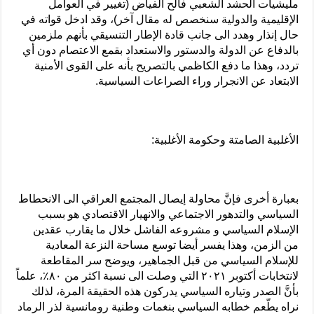
مليشيات الحشد الشعبي فالح الفياض (تغيير في العوامل
الإقليمية والدولية سنخصص له مقال آخر)، وقد ادخل قواته في
حال إنذار وهدد الى جانب قادة الإطار التنسيقي بأنهم ملزمين
بالدفاع عن الدولة والدستور والاستعداد بقمع الاعتصام دون أي
تردد، وهذا ما دفع الكاظمي بالتصريح بأنه على القوى الأمنية
الابتعاد عن الانجرار وراء الصراعات السياسية.
الأغلبية الصامتة وحكومة الأغلبية:
بعبارة أخرى فإنَّ محاولة إيصال المجتمع العراقي الى الانحطاط
السياسي والتدهور الاجتماعي والانهيار الاقتصادي هو بسبب
الإسلام السياسي و مشروعه الفاشل خلال ما يقارب عقدين
من الزمن، وهذا يفسر أيضا توسع مساحة النزعة المعادية
للإسلام السياسي من قبل الجماهير، ويوضح سر المقاطعة
لانتخابات أكتوبر ٢٠٢١ التي وصلت الى نسبة اكثر من ٨٠٪، علماً
بأنَّ الصدر وتياره السياسي يدركون هذه الحقيقة المرة، لذلك
نراه يطّعم خطابه السياسي بنغمات وطنية رومانسية لذر الرماد