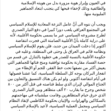
في العيون وإبراز هوية مزورة بدل من هويته الإسلامية
والطائفية وذلك لإخفاء قبحها كي يتجنب ابتعاد الجماهير
المليونية منها.
ويجب أن ننوه الى أنَّ عامل النزعة المعادية للإسلام السياسي
في المجتمع العراقي يلعب دورا كبيرا في دفع التيار الصدري
لطرح مشروعه السياسي عبر ما يسمى بحكومة الأغلبية، لأنه
على دراية كاملة بأنَّ الأغلبية الصامتة التي فجرت انتفاضة
أكتوبر إذا دخلت الميدان من جديد، فلن يقوم للإسلام السياسي
ونظامه قائم في العراق بل وحتى في المنطقة، وعليه في
حكومة الأغلبية بالنسبة للصدر هي خطوة بالتنازل عن قسم من
حصة الفساد مقارنة بحكومة توافقية ومنح فتاتها للجماهير التي
يعيش أكثر من نصفها تحت خط الفقر، للجم أو الإبطاء من
انفجار البركان بوجه كل السلطة السياسية، كما عشنا فصولها
في أيام انتفاضة أكتوبر. ولو لم يكن هناك التنسيق والتعاون بين
الجناح الموالي لإيران الذي سلط قناصته في قتل أكثر من ٨٠٠
شخص وجرح ما يقارب ٢٠ ألف متظاهر وبين التيار الصدري
الذي حرق خيام المتظاهرين وقامت ميلشياته في مهاجمتهم
بالسكاكين والهراوات، والإتيان بحكومة الكاظمي لإنقاذ النظام
السياسي ومجمل العملية السياسية، لأعيد بالإسلام السياسي