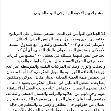
المشترك بين الاخوة التوائم في البيت الشيعي:
كلا الجناحين التوأمين في البيت الشيعي متفقان على البرنامج
الاقتصادي الذي وضعه بول بريمر الرئيس المدني للاحتلال
الأمريكي في عام ٢٠٠٣ بالتنسيق والتعاون مع صندوق التنمية
الأمريكي وصندوق النقد الدولي والبنك الدولي، أي أنَّ كلا
الجناحين ليس لديهما مشكلة في تعطيل ٢٠٠ مصنع من كبريات
المصانع في الشرق الأوسط مثل البتروكيماويات والحديد
والصلب والورق وصناعة المركبات الثقيلة والمتوسطة عبر عدم
تزويدها بالطاقة الكهربائية والتمويل الحكومي، كما أنهما متفقان
في تخفيض قيمة العملة المحلية الدينار مقابل الدولار، ومتفقين
أيضا بعدم تشغيل العاملين في القطاع الحكومي بعقود دائمة
تجنباً لمنحهم الضمان الاجتماعي أثناء حوادث العمل أو الاستغناء
عنهم وحرمانهم من العلاوة والترقية والضمان الصحي والتقاعد،
ومتفقين أيضا على تحويل العراق إلى سوق عمالة رخيصة يحرم
العمال من حقوقهم في التظاهر والإضراب والتنظيم في حالة
أي نزاع بينهم وبين صاحب العمل لتشجيع الشركات الأجنبية