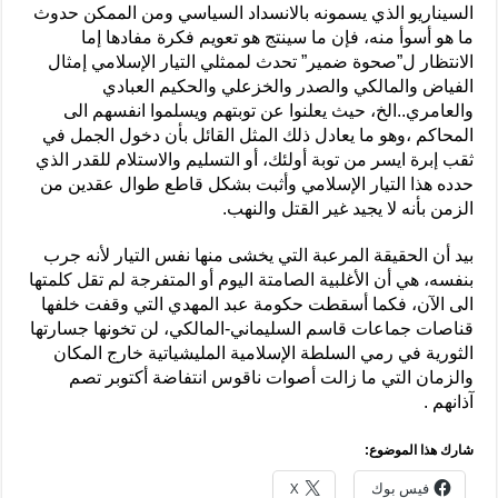
السيناريو الذي يسمونه بالانسداد السياسي ومن الممكن حدوث
ما هو أسوأ منه، فإن ما سينتج هو تعويم فكرة مفادها إما
الانتظار ل”صحوة ضمير” تحدث لممثلي التيار الإسلامي إمثال
الفياض والمالكي والصدر والخزعلي والحكيم العبادي
والعامري..الخ، حيث يعلنوا عن توبتهم ويسلموا انفسهم الى
المحاكم ،وهو ما يعادل ذلك المثل القائل بأن دخول الجمل في
ثقب إبرة ايسر من توبة أولئك، أو التسليم والاستلام للقدر الذي
حدده هذا التيار الإسلامي وأثبت بشكل قاطع طوال عقدين من
الزمن بأنه لا يجيد غير القتل والنهب.
بيد أن الحقيقة المرعبة التي يخشى منها نفس التيار لأنه جرب
بنفسه، هي أن الأغلبية الصامتة اليوم أو المتفرجة لم تقل كلمتها
الى الآن، فكما أسقطت حكومة عبد المهدي التي وقفت خلفها
قناصات جماعات قاسم السليماني-المالكي، لن تخونها جسارتها
الثورية في رمي السلطة الإسلامية المليشياتية خارج المكان
والزمان التي ما زالت أصوات ناقوس انتفاضة أكتوبر تصم
آذانهم .
شارك هذا الموضوع:
فيس بوك
X