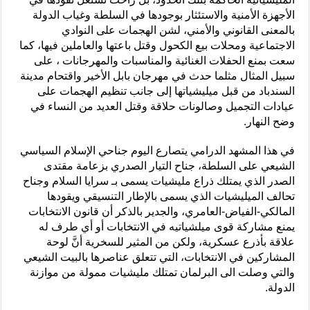
الأجهزة الأمنية والاستئثار بوجودها في السلطة وغياب الدولة
بالمعنى القانوني والأمني، لشن الهجمات على النوادي
الاجتماعية ومحلات بيع الكحول وقتل باعتها والعاملين فيها، كما
سعت بمنع الحفلات الغنائية والمناسبات والمهرجانات ، على
سبيل المثال مثلما حدث في مهرجان بابل الأخير واقتحام مدينة
السندباد من قبل ميليشياتها إلى جانب تنظيم الهجمات على
عيادات التجميل وصالونات حلاقة وقتل العديد من النساء في
وضح النهار.
في هذا المشهد الدرامي يتصارع اليوم جناحي الإسلام السياسي
الشيعي على السلطة، جناح التيار الصدري بزعامة مقتدى
الصدر الذي يمتلك ذراع مليشيات يسمى بـ سرايا السلام وجناح
تحالف الميليشيات الذي يسمى بالإطار التنسيقي ويقودها
المالكي-الفياض-العامري، والجدير بالذكر أن قانون الانتخابات
يمنع مشاركة قوى ميلشياتيه في الانتخابات أو أي طرف له
علاقة بأذرع عسكرية، ولكن من المثير للسخرية أنَّ لوحة
المشاركين في الانتخابات، التي تتعلق عناصرها بالبيت الشيعي
والتي وصلت الى البرلمان تمتلك مليشيات ممولة من موازنة
الدولة.