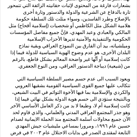
بشعارات فارغة من المحتوى لإثبات حقانيته الزائفة التي تتمحور
تارة بالدفاع عن الشرعية والدولة والدستور وتارة أخرى
بالإصلاح وطرد الفاسدين، وسواء مثلت تلك السلطة حكومة
هلامية الشكل مثل الكاظمي أو شخصيات (إسلامية أقحاح) مثل
المالكي والعبادي وعبد المهدي، فإنَّ جميع مفاصل المؤسسات
الحكومية والتنفيذية والأمنية تديرها الأحزاب الإسلامية
وميلشياته، بيد أن الفارق بين النموذج العراقي وبقية نماذج
البلدان الأخرى، هو عدم وضوح الهوية السياسية للدولة فيما إذا
كانت إسلامية أو أنَّها غير واضحة المعالم بشكل قاطع، بالرغم
من (شيعية) ديباجة الدستور العراقي، ومن النوع الجعفري.
ويعود السبب الى عدم حسم مصير السلطة السياسية التي
تتكالب عليها جميع القوى السياسية القومية بشقيها العروبي
والكردي والإسلامية بما فيها الأخوة التوائم في البيت الشيعي،
وبالنتيجة ستؤدي الى حسم هوية الدولة بشكل نهائي فيما إذا
كانت إسلامية أم لا، وطبعا لا بد من ذكر العامل الأساسي الآخر
وهو جذر المجتمع العراقي المدني والعلماني، والذي قاوم لحد
الآن جميع محاولات أسلمة المجتمع منذ الحملة الايمانية لصدام
حسين عام ١٩٩٦، ومرورا بمساعي مليشيات جيش المهدي
التابعة لمقتدى الصدر في بدايات الاحتلال عام ٢٠٠٣ في فرض