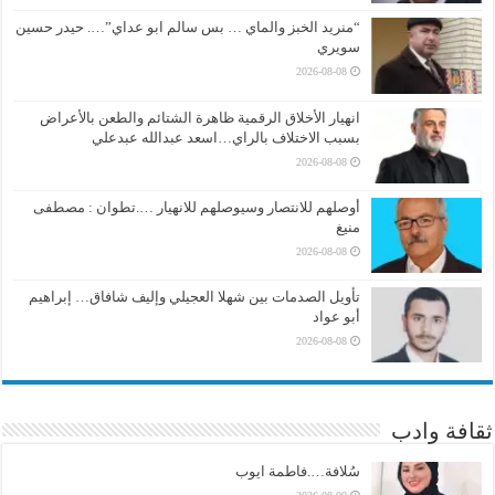
“منريد الخبز والماي … بس سالم ابو عداي”…. حيدر حسين
سويري
2026-08-08
انهيار الأخلاق الرقمية ظاهرة الشتائم والطعن بالأعراض
بسبب الاختلاف بالراي…اسعد عبدالله عبدعلي
2026-08-08
أوصلهم للانتصار وسيوصلهم للانهيار ….تطوان : مصطفى
منيغ
2026-08-08
تأويل الصدمات بين شهلا العجيلي وإليف شافاق… إبراهيم
أبو عواد
2026-08-08
ثقافة وادب
سُلافة….فاطمة ايوب