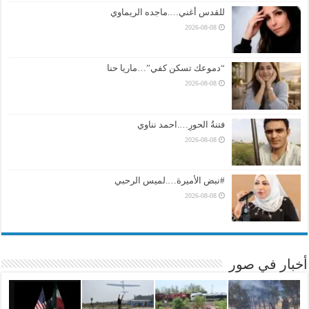
للقدس أغني….ماجده الريماوي
2026-08-08
“دموعك تسكن كفي”…ماريا حنا
2026-08-08
فتنةُ الحورِ….احمد نناوي
2026-08-08
#نبض الأميرة….لميس الرحبي
2026-08-08
أخبار في صور