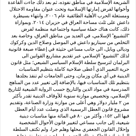
الشريعة الإسلامية في مناطق نفوذه، ثم بعد ذلك جاءت القاعدة
وأخواتها لفرض إمارتها الإسلامية وتحت عنوان مقاومة الاحتلال
ومستغلة الحرب الأهلية الطائفية عام ٢٠٠٦، وانتهاء بسيطرة
داعش على ثلث مساحة العراق في حزيران ٢٠١٤. وبموازاة
ذلك، كانت هناك حملة سياسية واجتماعية منظمة لفرض
“التشييع” الإسلامي، في العديد من مناطق العراق، وخاصة بعد
التخلص من سيناريو داعش في الموصل وصلاح الدين وكركوك
وديالى وبابل، الى جانب مساعي حثيثة في إعطاء صبغة قانونية
لذلك “التشييع” الإسلامي عبر تقديم مشاريع القوانين الى
البرلمان لترسيخ سلطة الإسلام السياسي الشيعي؛ مثل قانون
حرية التعبير الذي أعطى صلاحية كاملة بتنظيم المناسبات
الدينية في أي مكان وزمان، وحتى الجامعات لم تنفذ بجلدها
بتنظيم تلك المناسبات فيها، بالإضافة إلى تغيير عدد من المناهج
المدرسية في مواد الدين والتاريخ حسب الرواية الشيعية للتاريخ
الإسلامي، وتخصيص موازنة سنوية للأوقاف الدينية تقدر بأكثر
من ٢ مليار دولار وهي أعلى من موازنة وزارة الصناعة، وتقديم
مشروع قانون العطل الرسمية الذي وصلت عدد أيام العطل
فيها الى ١٥٢، وأكثر من ٨٠ في المائة منها مناسبات دينية
شيعية، إلى جانب مساعي لتغيير قانون الأحوال الشخصية
وإحلال القانون الجعفري محلها وهلم جرا، ولم تكتف السلطة
المليشياتية الحاكمة بتلك الحدود، بل راحت تستغل نفوذها في