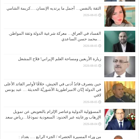
الثقة بالنفس… أجمل ما يرتديه الإنسان…..كريمة الشامي
2026-08-05
الفساد في العراق… معركة شرعية الدولة وثقة المواطن.
…محمد حسن الساعدي
2026-08-05
زيارة الأربعين ومساحة العلم الإيراني! فلاح المشعل
2026-08-05
حين يتصرف قائدٌ أدنى في الجيش، خلافًا لأوامر القائد الأعلى
في الدولة إبّان الامبراطوريةَ الآشوريَّةَ الحديثة … عبد يونس
لافي
2026-08-05
المسؤولية الدولية وعناصر الإلزام بالتعويض عن تمويل
الإرهاب ورعايته عبر الحدود: السعودية نموذجًا…رياض سعد
2026-08-04
من وراء المسيرة الخضراء / الجزء الرابع …. بغداد :