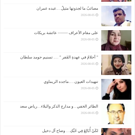
مصائبُ ما لجذوتها مثيلُ….عبده عمران
2026-08-05
على مقام الأعراف ——– عائشة بريكات
2026-08-05
” أحلامٌ في عهدةِ القَفر ” …. تسنيم حومد سلطان
2026-08-05
تنهيدات العيون…..ماجده الريماوي
2026-08-05
الطائر الخفي .. و مدارج الذكر والبلاء…رياض سعد
2026-08-05
لكَيْ أُبَالِغَ فِي حُبِّكِ… وضاح آل دخيل