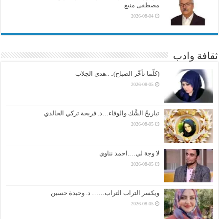
مصطفى منيغ
2026-08-04
ثقافة وادب
(كلّما تأخّر الصباح).. ..هدى الجلاب
2026-08-05
تباريحُ الشَّك والوفاء…د. فريحة تركي الخالدي
2026-08-05
لا وجهَ لي….احمد نناوي
2026-08-05
ويكسر التراب التراب…… د. وحيدة حسين
2026-08-05