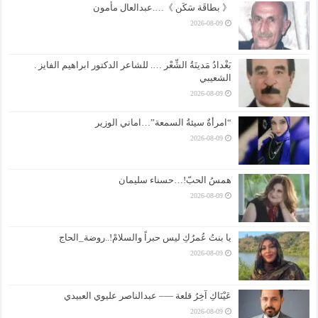
《 بطاقَة سَكَن 》….عبدالعال مأمون
2026-08-09
بَغْدادُ مَدينَةُ الشِّعْر …. للشاعر الدكتور ابراهيم الفايز .
الشعيبي
2026-08-09
“امرأةٌ سيئةُ السمعة”…اماني الوزير
2026-08-09
همسُ الحبّ!…حسناء سليمان
2026-08-09
يا بنتُ عُمرُكِ ليس حبراً والسلامْ!..روضة_الحاج
2026-08-09
عَيْنَاكِ آخِرُ قلعة —– عبدالناصر عليوي العبيدي
2026-08-09