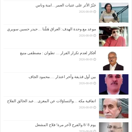
جَبْرُ الأثر على عتبات العمر…امنة وناس
2026-08-09
موعد مع وحدة الهدف: العراق هَمُّنا …حيدر حسين سويري
2026-08-09
أفكار لعدم تكرار الفرار … تطوان : مصطفى منيغ
2026-08-09
بين أول قذيفة وآخر اعتذار ….محمود الجاف
2026-08-09
اتفاقية مكة …والتساؤلات عن المغزى…عبد الخالق الفلاح
2026-08-09
يوم 8 /8 والفرح لآخر مرة! فلاح المشعل
2026-08-08