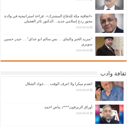
«اتفاقية مكة للدفاع المشترك».. قراءة استراتيجية في ولادة
محور ردع إسلامي جديد…الدكتور ثائر العجيلي
2026-08-08
“منريد الخبز والماي … بس سالم ابو عداي”…. حيدر حسين
سويري
2026-08-08
ثقافة وادب
اتقدم مبكرا ولا اعرف الوقت …..جواد الشلال
2026-08-09
أوراق الزيزفون***ذ بياض احمد
2026-08-09