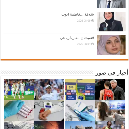
سُلافة….فاطمة ايوب
2026-08-09
قصيدتان…د.ربا رباعي
2026-08-09
أخبار في صور