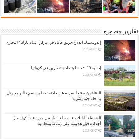
تقارير مصورة
إندونيسيا.. اندلاع حريق هائل في مركز “نيباه بارك” التجاري
2026-08-10
إصابة 20 شخصا بتصادم قطارين في كرواتيا
2026-08-09
البنتاغون يرفع السرية عن حادثة تحطم جسم طائر مجهول
بداخله جثة بشرية
2026-08-08
الشرطة التايلاندية: مطلق النار في مدرسة بانكوك قتل
أجداده قبل هجومه على زملائه ومعلميه
2026-08-07