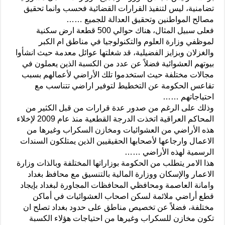
تضامنية، ليس لتنفيذ القرارات القضائية فحسب وانما تحقيق
مصالح المواطنين وتحقيق العدالة للجميع ……
فعلى سبيل المثال، هناك حوالي 500 قطعة ارض سكنية
لموظفي وزارة العلوم والتكنولوجيا في مناطق ام الكبر
والغزلان وبزايز الفضيلية، قد شغلتها عوائل معدمة حيث انشأوا
بيوتهم العشوائية فضلاً عن عدد من الكسبة الذين يعملون في
مجالات مختلفة حيث استخدموا تلك الأراضي لأعمالهم بسبب
تقاعس الحكومة عن التخطيط لتوفير اراضي تتناسب مع
احتياجاتهم ……
وذلك على الرغم من صدور عدة قرارات من قبل الكثير من
المحاكم العراقية اتخذت الدرجة القطعية منذ عام 2009 لإخلاء
هذه الأراضي من العشوائيات ومخازن السكراب وغيرها من
الاعمال وارجاعها لأصحابها الحقيقيين الذين يمتلكون السندات
الرسمية لهذه الأراضي ……
هذا الامر يتطلب من الحكومة بوزاراتها المختلفة وبالذات وزارة
الاعمار والإسكان ووزارة المالية بالتنسيق مع محافظ بغداد
وامانة العاصمة ومحافظي المحافظات المجاورة لبغداد بإيجاد
قطع أراضي ملائمة لسكن اصحاب العشوائيات في أماكن
مختلفة، فضلاً عن تخصيص مناطق على حدود بغداد تصلح ان
تكون مخازن للسكراب وغيرها من احتياجات هؤلاء الكسبة