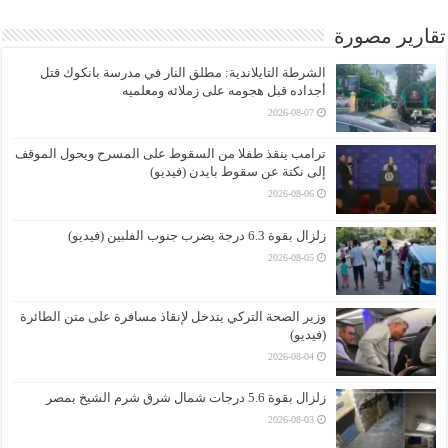
تقارير مصورة
الشرطة التايلاندية: مطلق النار في مدرسة بانكوك قتل
أجداده قبل هجومه على زملائه ومعلميه
2026-08-07
ترامب ينقذ طفلا من السقوط على المسرح ويحول الموقف
إلى نكتة عن سقوط بايدن (فيديو)
2026-08-06
زلزال بقوة 6.3 درجة يضرب جنوب الفلبين (فيديو)
2026-08-05
وزير الصحة التركي يتدخل لإنقاذ مسافرة على متن الطائرة
(فيديو)
2026-08-04
زلزال بقوة 5.6 درجات شمال شرق شرم الشيخ بمصر
2026-08-03