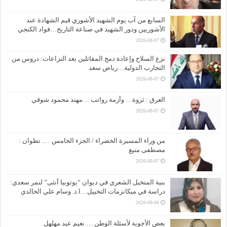
السابع من آب يوم الشهيد الأشوري قيم الشهادة عند
الأشوريين ودور الشهيد في صناعة التاريخ…فواد الكنجي
2026-08-07
نزع السلاح وإعادة دمج المقاتلين بعد النزاعات: دروس من
التجارب الدولية…رياض سعد
2026-08-07
العرق : ثروة… وأزمة رواتب …مهند محمود شوقي
2026-08-07
من وراء المسيرة الخضراء / الجزء الخامس …. تطوان :
مصطفى منيغ
2026-08-07
بنية المتخيل الشعري في ديوان “يوتوبيا أنثى” لنمر سعدي:
دراسة في ميكانزمات التخييل…ا.د. وسام علي الخالدي
2026-08-06
بعض الأجوبة لأسئلة الوطن … نعيم عبد مهلهل