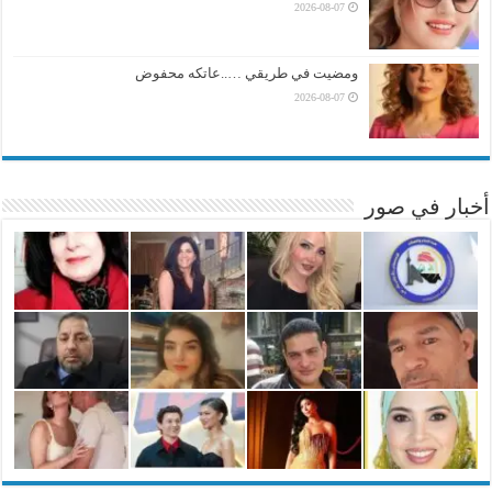
2026-08-07
ومضيت في طريقي …..عاتكه محفوض
2026-08-07
أخبار في صور