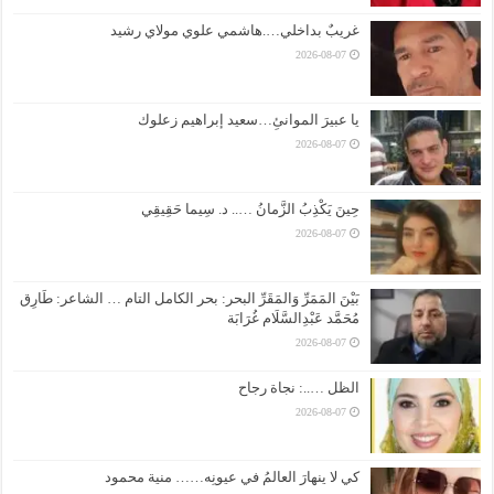
غريبٌ بداخلي….هاشمي علوي مولاي رشيد
2026-08-07
يا عبيرَ الموانئِ…سعيد إبراهيم زعلوك
2026-08-07
حِينَ يَكْذِبُ الزَّمانُ ….. د. سِيما حَقِيقِي
2026-08-07
بَيْنَ المَمَرِّ وَالمَقَرِّ البحر: بحر الكامل التام … الشاعر: طَارِق
مُحَمَّد عَبْدِالسَّلَام غُرَابَة
2026-08-07
الظل …..: نجاة رجاح
2026-08-07
كي لا ينهارَ العالمُ في عيونِه…… منية محمود