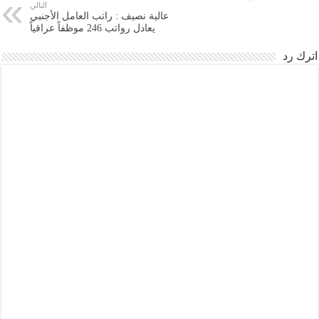
التالي
عالية نصيف : راتب العامل الأجنبي
يعادل رواتب 246 موظفاً عراقياً
اترك رد