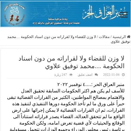
الرئيسية
/
مقالات
/
لا وزن للقضاء ولا لقراراته من دون اسناد الحكومة …محمد
توفيق علاوي
لا وزن للقضاء ولا لقراراته من دون اسناد
الحكومة …محمد توفيق علاوي
2022-11-04
اضف تعليق
247 زيارة
منبر العراق الحر :….٤ نوفمبر ٢٠٢٢
للأسف لم يكن هم اكثر الحكومات السابقة تحقيق العدل
والاهتمام بمصالح المواطنين، الكثير من القرارات القضائية تبقى
حبراً على ورق ما لم تأخذ الحكومة دورها التنفيذي لتنفيذ هذه
القرارات، ثم ان القرارات القضائية لا يمكن إجرائها على ارض
الواقع ما لم تتحقق العدالة، القضاء يصدر قراراته استناداً الى
الوقائع والحيثيات لأي قضية تعرض امامه، ولكن الحكومة
برئاسة رئيس مجلس الوزراء وجميع الوزارات تتحمل مسؤولية