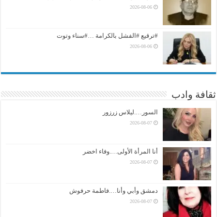
2026-08-06
#ترقيع #الفشل بالكرامة …#سناء وتوت
2026-08-06
ثقافة وادب
السور….ليلاس زرزور
2026-08-07
أنا المرأة الأولى….وفاء اخضر
2026-08-07
دمشق وأبي وأنا….فاطمة حرفوش
2026-08-07