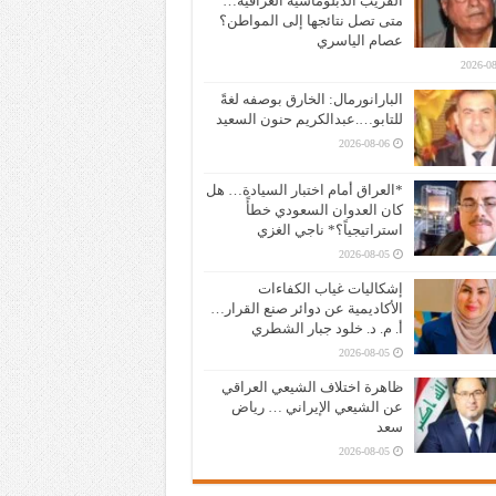
القريب الدبلوماسية العراقية…
متى تصل نتائجها إلى المواطن؟
عصام الياسري
2026-08
البارانورمال: الخارق بوصفه لغةً
للتابو….عبدالكريم حنون السعيد
2026-08-06
*العراق أمام اختبار السيادة… هل
كان العدوان السعودي خطأً
استراتيجياً؟* ناجي الغزي
2026-08-05
إشكاليات غياب الكفاءات
الأكاديمية عن دوائر صنع القرار…
أ. م. د. خلود جبار الشطري
2026-08-05
ظاهرة اختلاف الشيعي العراقي
عن الشيعي الإيراني … رياض
سعد
2026-08-05