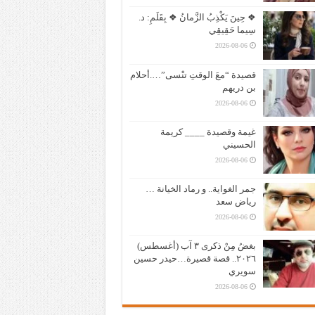
❖ حِينَ يَكْذِبُ الزَّمانُ ❖ بِقَلَمِ: د.
سِيما حَقِيقِي
2026-08-06
قصيدة “معَ الوقتِ تنْسى”….أحلام
بن دريهم
2026-08-06
غيمة وقصيدة ____ كريمة
الحسيني
2026-08-06
جمر الغواية.. و رماد الخيانة …
رياض سعد
2026-08-06
بغضُ مِنْ ذكرى ٣ آب (أغسطس)
٢٠٢٦.. قصة قصيرة…حيدر حسين
سويري
2026-08-06