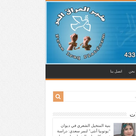
نحن
اتصل بنا
ات
بنية المتخيل الشعري في ديوان
“يوتوبيا أنثى” لنمر سعدي: دراسة