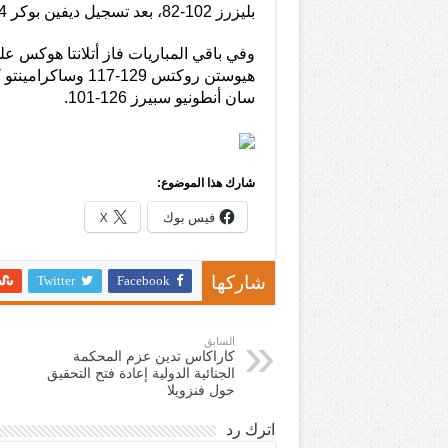
بليزرز 102-82، بعد تسجيل ديفين بوكر 24 نقطة.
سان أنطونيو سبيرز 126-101.
شارك هذا الموضوع:
فيس بوك
X
Twitter
Facebook
شاركها
السابق
كاراكاس تدين عزم المحكمة
الجنائية الدولية إعادة فتح التحقيق
حول فنزويلا
اترك رد