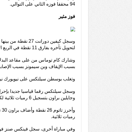
94 محققا فوزه الثاني على التوالي.
فوز مثير
لتحويل تأخره بفارق 11 نقطة في الربع الأخير إلى فوز مثير.
بسبب الإيقاف وبن سيمونز بسبب الإصابة
وتغلب بوسطن سيلتكس على نيويورك نيكس 133-118 في مباراة 
وجايلين براون بتسجيل 6 رميات ثلاثية لكل منهما.
رميات ثلاثية.
وفي مباراة أخرى، سجل فينكس صنز فوزه 