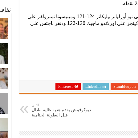
ثقاف
وفي باقي المباريات فاز أتلانتا هوكس على نيو أورليانز بيليكانز 124-121 ومينيسوتا تمبرولفز على
هيوستن روكتس 129-117 وساكرامينتو كينجز على اورلاندو ماجيك 126-123 ودنفر ناجتس على
Pinterest
LinkedIn
Stumbleupon
التالي
ديوكوفيتش يقدم هدية غالية لنادال
قبل البطولة الختامية