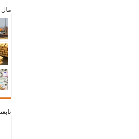
مال 
تابع