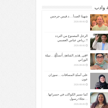
ة وادب
شهيةُ الصدأ….د.قيس جرجس
2026-08-06
الرجل المصنوع من التردد
!!..رياض عباس العصمي
2026-08-06
#فِي_هَذهِ_المَتاهةِ_أَتسكَّعُ….نبيلة
الوزاني
2026-08-06
على أسنّةِ المسافات….سوزان
عون
2026-08-06
كما تسير الكواكب في حسراتها .
…نجلاء رسول
2026-08-06