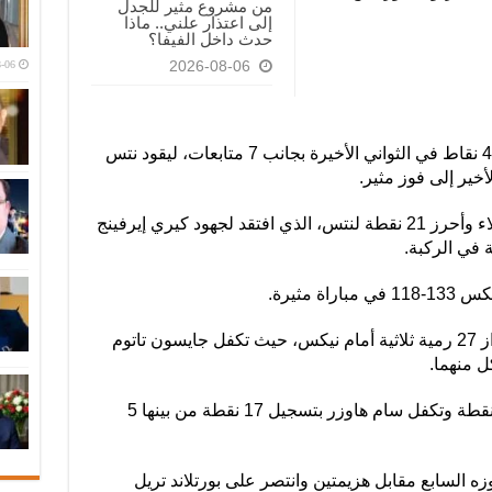
من مشروع مثير للجدل
إلى اعتذار علني.. ماذا
حدث داخل الفيفا؟
-06
2026-08-06
وسجل كيفين دورانت 27 نقطة من بينها 4 نقاط في الثواني الأخيرة بجانب 7 متابعات، ليقود نتس
وشارك كام توماس من على مقاعد البدلاء وأحرز 21 نقطة لنتس، الذي افتقد لجهود كيري إيرفينج
 في الركبة.
مثيرة.
وسجل سيلتكس رقما قياسيا جديدا بإحراز 27 رمية ثلاثية أمام نيكس، حيث تكفل جايسون تاتوم
وأحرز تاتوم 26 نقطة وأضاف براون 30 نقطة وتكفل سام هاوزر بتسجيل 17 نقطة من بينها 5
السابع مقابل هزيمتين وانتصر على بورتلاند تريل