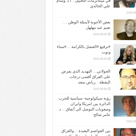
في ميكانزمات التخييل…ا.د. وسام
علي الخالدي
2026-08
بعض الأجوبة لأسئلة الوطن …
نعيم عبد مهلهل
2026-08-06
#ترقيع #الفشل بالكرامة …#سناء
وتوت
2026-08-06
الجولاني… التهديد الذي يفرض
على العراق أقصى درجات
اليقظة…رياض سعد
2026-08-06
رؤية سيكولوجية- سياسية للحرب
الدائرة بين امريكا وايران
وصعوبات التوصل الى أتفاق… د.
عامر صالح
2026-08
بين العواصم البعيدة… والعراق