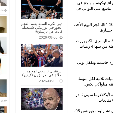
انتيتوكونمبو ونجح في
التاسع على التوالي في
-06
دبي لكرة السلة يضم النجم
وفاز بكس على أوكلاهوما سيتي ثاندر (108-94)، فجر اليوم الأحد،
الجورجي تورنيكي شينغيليا
 خسارة.
قادماً من برشلونة
2026-08-06
كبة اليسرى، لكن بروك
لوبيز نجح في تعويض غيابه وسجل 25 نقطة من بينها 4 رميات
هوليداي 10 نقاط و13 تمريرة حاسمة وتكفل بوبي
استقبال تاريخي لمحمد
صلاح في طرابزون (فيديو)
جيفون كارتر وجرايسون الين 5 رميات ثلاثية لكل منهما،
2026-08-06
يلجيوس ألكسندر 18 نقطة لأوكلاهوما سيتي ثاندر
-06
وفي مباراة أخرى، فاز بروكلين نتس على تشارلوت هورنتس 98-