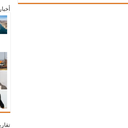
أخبا
تقار