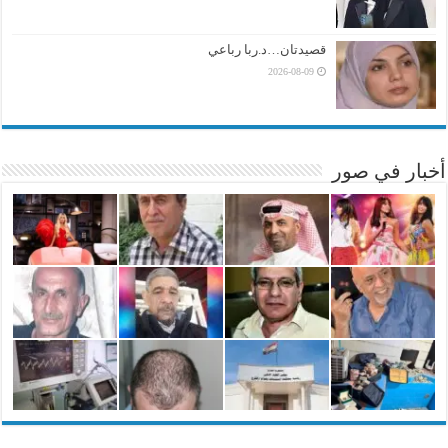
قصيدتان…د.ربا رباعي
2026-08-09
أخبار في صور