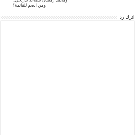
ومحمد رمضان بتصاعد تدريجي..
ومن انضم للقائمة؟
اترك رد