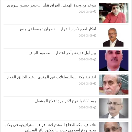
موعد مع وحدة الهدف: العراق هَمُّنا …حيدر حسين سويري
2026-08-09
أفكار لعدم تكرار الفرار … تطوان : مصطفى منيغ
2026-08-09
بين أول قذيفة وآخر اعتذار ….محمود الجاف
2026-08-09
اتفاقية مكة …والتساؤلات عن المغزى…عبد الخالق الفلاح
2026-08-09
يوم 8 /8 والفرح لآخر مرة! فلاح المشعل
2026-08-08
«اتفاقية مكة للدفاع المشترك».. قراءة استراتيجية في ولادة
محور ردع إسلامي جديد…الدكتور ثائر العجيلي