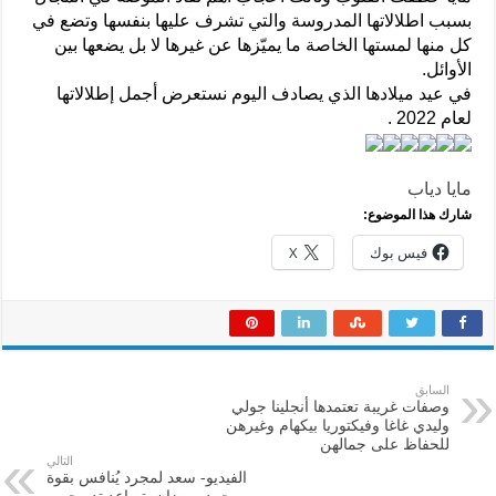
بسبب اطلالاتها المدروسة والتي تشرف عليها بنفسها وتضع في
كل منها لمستها الخاصة ما يميّزها عن غيرها لا بل يضعها بين
الأوائل.
في عيد ميلادها الذي يصادف اليوم نستعرض أجمل إطلالاتها
لعام 2022 .
مايا دياب
شارك هذا الموضوع:
فيس بوك
X
السابق
وصفات غريبة تعتمدها أنجلينا جولي
وليدي غاغا وفيكتوريا بيكهام وغيرهن
للحفاظ على جمالهن
التالي
الفيديو- سعد لمجرد يُنافس بقوة