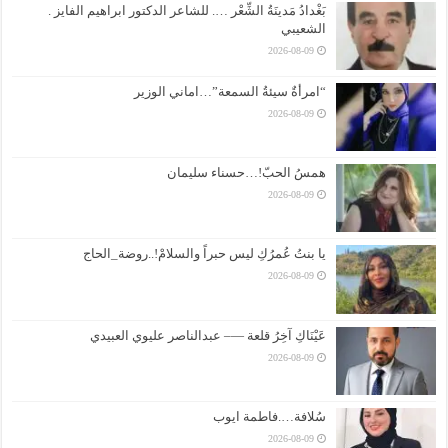
بَغْدادُ مَدينَةُ الشِّعْر …. للشاعر الدكتور ابراهيم الفايز .
الشعيبي
2026-08-09
“امرأةٌ سيئةُ السمعة”…اماني الوزير
2026-08-09
همسُ الحبّ!…حسناء سليمان
2026-08-09
يا بنتُ عُمرُكِ ليس حبراً والسلامْ!..روضة_الحاج
2026-08-09
عَيْنَاكِ آخِرُ قلعة —– عبدالناصر عليوي العبيدي
2026-08-09
سُلافة….فاطمة ايوب
2026-08-09