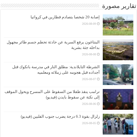
تقارير مصورة
إصابة 20 شخصا بتصادم قطارين في كرواتيا
2026-08-09
البنتاغون يرفع السرية عن حادثة تحطم جسم طائر مجهول
بداخله جثة بشرية
2026-08-08
الشرطة التايلاندية: مطلق النار في مدرسة بانكوك قتل
أجداده قبل هجومه على زملائه ومعلميه
2026-08-07
ترامب ينقذ طفلا من السقوط على المسرح ويحول الموقف
إلى نكتة عن سقوط بايدن (فيديو)
2026-08-06
زلزال بقوة 6.3 درجة يضرب جنوب الفلبين (فيديو)
2026-08-05