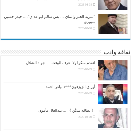
2026-08-08
“منريد الخبز والماي … بس سالم ابو عداي”…. حيدر حسين
سويري
2026-08-08
ثقافة وادب
اتقدم مبكرا ولا اعرف الوقت …..جواد الشلال
2026-08-09
أوراق الزيزفون***ذ بياض احمد
2026-08-09
《 بطاقَة سَكَن 》….عبدالعال مأمون
2026-08-09