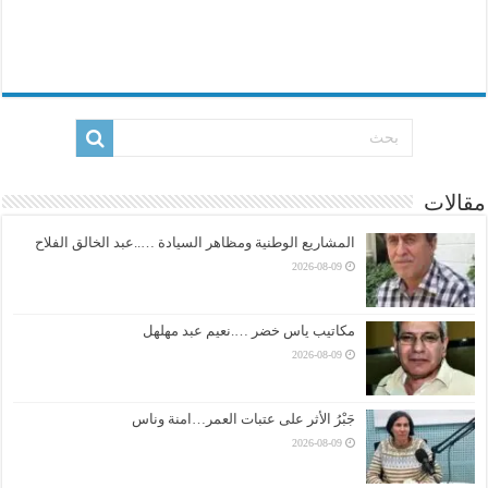
مقالات
المشاريع الوطنية ومظاهر السيادة …..عبد الخالق الفلاح
2026-08-09
مكاتيب ياس خضر ….نعيم عبد مهلهل
2026-08-09
جَبْرُ الأثر على عتبات العمر…امنة وناس
2026-08-09