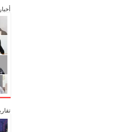
أخبا
تقار