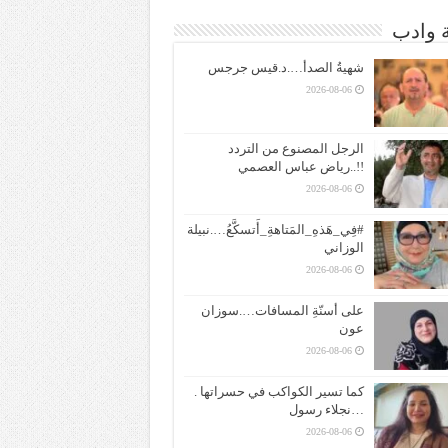
ة وادب
شهيةُ الصدأ….د.قيس جرجس
2026-08-06
الرجل المصنوع من التردد
!!..رياض عباس العصمي
2026-08-06
#فِي_هَذهِ_المَتاهةِ_أَتسكَّعُ….نبيلة
الوزاني
2026-08-06
على أسنّةِ المسافات….سوزان
عون
2026-08-06
كما تسير الكواكب في حسراتها .
…نجلاء رسول
2026-08-06