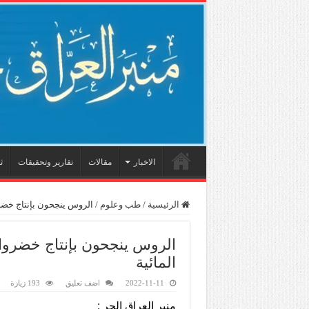
الاخبار
مقالات
تقارير وتحقيقات
ث
الرئيسية
/
طب وعلوم
/
الروس ينجحون بإنتاج خضرو
الروس ينجحون بإنتاج خضروات
المائية
2022-11-11
اضف تعليق
193 زيارة
منبر العراق الحر :