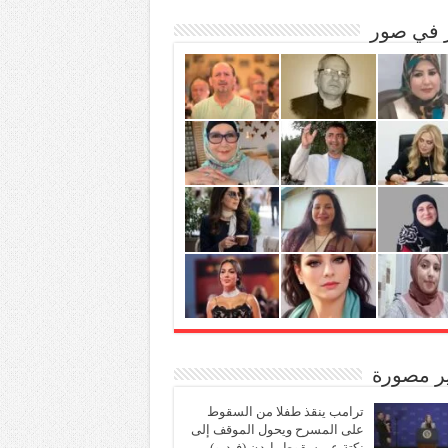
ر في صور
ير مصورة
ترامب ينقذ طفلا من السقوط
على المسرح ويحول الموقف إلى
نكتة عن سقوط بايدن (فيديو)