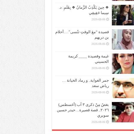
❖ حِينَ يَكْذِبُ الزَّمانُ ❖ بِقَلَمِ: د.
سِيما حَقِيقِي
2026-08-06
قصيدة “معَ الوقتِ تنْسى”….أحلام
بن دريهم
2026-08-06
غيمة وقصيدة ____ كريمة
الحسيني
2026-08-06
جمر الغواية.. و رماد الخيانة …
رياض سعد
2026-08-06
بغضُ مِنْ ذكرى ٣ آب (أغسطس)
٢٠٢٦.. قصة قصيرة…حيدر حسين
سويري
2026-08-06