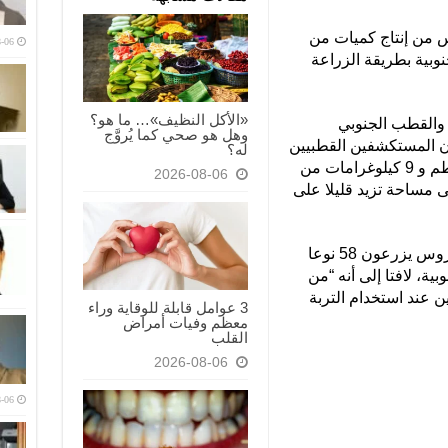
 من إنتاج كميات من
-06
وبية بطريقة الزراعة
«الأكل النظيف»… ما هو؟
والقطب الجنوبي
وهل هو صحي كما يُروَّج
 المستكشفين القطبيين
له؟
الروس زرعوا 28.5 كيلوغرام من الطماطم و 9 كيلوغرامات من
2026-08-06
لى مساحة تزيد قليلا على
وأشار الباحث الروسي إلى أن العلماء الروس يزرعون 58 نوعا
ية، لافتا إلى أنه “من
على يبلغ 1.5 إلى مرتين ​​عند استخدام التربة
3 عوامل قابلة للوقاية وراء
معظم وفيات أمراض
القلب
2026-08-06
-06