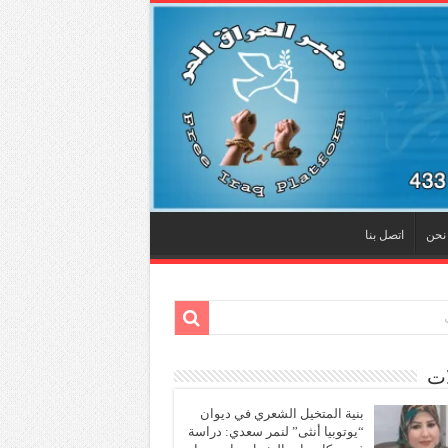
نحن
اتصل بنا
ات
بنية المتخيل الشعري في ديوان
“يوتوبيا أنثى” لنمر سعدي: دراسة