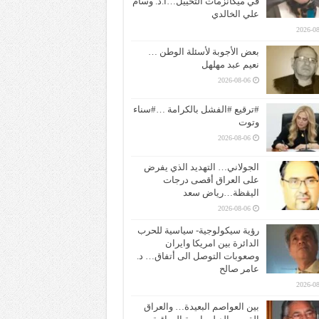
في ميكانزمات التخييل…ا.د. وسام
علي الخالدي
2026-08
بعض الأجوبة لأسئلة الوطن …
نعيم عبد مهلهل
2026-08-06
#ترقيع #الفشل بالكرامة …#سناء
وتوت
2026-08-06
الجولاني… التهديد الذي يفرض
على العراق أقصى درجات
اليقظة…رياض سعد
2026-08-06
رؤية سيكولوجية- سياسية للحرب
الدائرة بين امريكا وايران
وصعوبات التوصل الى أتفاق… د.
عامر صالح
2026-08
بين العواصم البعيدة… والعراق