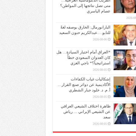
القريب الدبلوماسية العراقية…
متى تصل نتائجها إلى المواطن؟
عصام الياسري
2026-08
البارانورمال: الخارق بوصفه لغةً
للتابو….عبدالكريم حنون السعيد
2026-08-06
*العراق أمام اختبار السيادة… هل
كان العدوان السعودي خطأً
استراتيجياً؟* ناجي الغزي
2026-08-05
إشكاليات غياب الكفاءات
الأكاديمية عن دوائر صنع القرار…
أ. م. د. خلود جبار الشطري
2026-08-05
ظاهرة اختلاف الشيعي العراقي
عن الشيعي الإيراني … رياض
سعد
2026-08-05