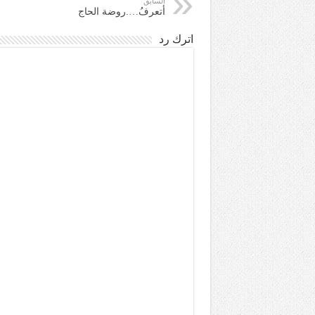
السابق
أتعرفُ….روضة الحاج
اترك رد