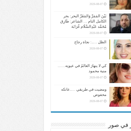
2026-08-07
بَيْنَ المَمَرِّ وَالمَقَرِّ البحر: بحر
الكامل التام … الشاعر: طَارِق
مُحَمَّد عَبْدِالسَّلَام غُرَابَة
2026-08-07
الظل …..: نجاة رجاح
2026-08-07
كي لا ينهارَ العالمُ في عيونِه……
منية محمود
2026-08-07
ومضيت في طريقي …..عاتكه
محفوض
2026-08-07
ر في صور