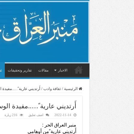
الاخبار
مقالات
تقارير وتحقيقات
ثق
الرئيسية
/
ثقافة وادب
/
أَرتديني عارية ً…..مفيدة 
أَرتديني عارية ً…..مفيدة الو
2022-11-14
اضف تعليق
216 زيارة
منبر العراق الحر :
أَرتديني عارية ًمن أوهامي