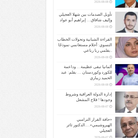
2026-08-08
تأويل الصدمات بين شهلا العجيلي
وإليف شافاق… إبراهيم أبو عواد
2026-08-08
القراءة الشبابية وتحولات الخطاب
النسوي: أحلام مستغانمي نموذجًا
..بقلمي ربا رباعي
2026-08-08
ألمانيا تبقى عظيمة… وداعمة
للكورد وكوردستان … بقلم: عبد
الحميد زيباري
2026-08-08
إدارة الدولة العراقية وشروط
وجودها ! فلاح المشعل
2026-08-07
«حافة القرار الترامبي
الهيروشيمي»….الدكتور ثائر
العجيلي
2026-08-07