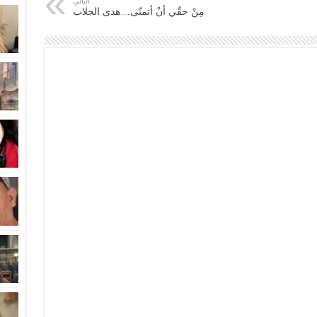
التالي
مِنْ حقّي أنْ أتمنّى…هدى الجلاب