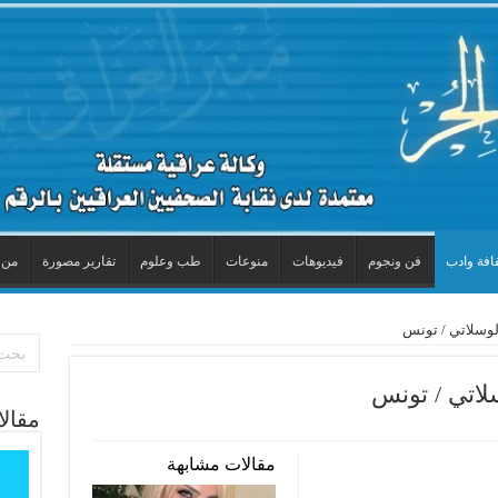
افة وادب
فن ونجوم
فيديوهات
منوعات
طب وعلوم
تقارير مصورة
من 
الوسلاتي / تونس
سلاتي / تونس
مقال
مقالات مشابهة