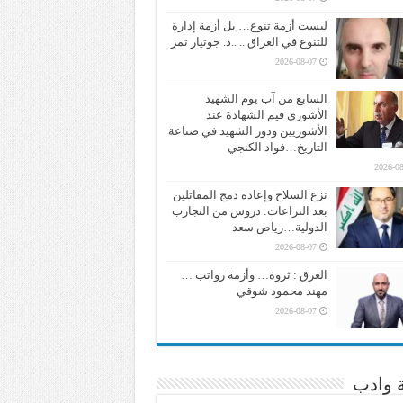
ليست أزمة تنوع… بل أزمة إدارة
للتنوع في العراق .. ..د. جوتيار تمر
2026-08-07
السابع من آب يوم الشهيد
الأشوري قيم الشهادة عند
الأشوريين ودور الشهيد في صناعة
التاريخ…فواد الكنجي
2026-08
نزع السلاح وإعادة دمج المقاتلين
بعد النزاعات: دروس من التجارب
الدولية…رياض سعد
2026-08-07
العرق : ثروة… وأزمة رواتب …
مهند محمود شوقي
2026-08-07
ة وادب