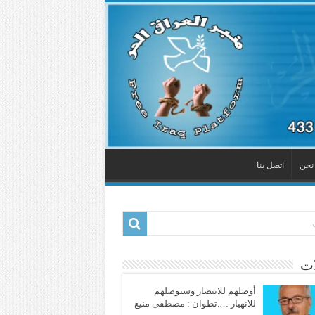
نحن
اتصل بنا
ات
أوصلهم للانتصار وسيوصلهم
للانهيار ….تطوان : مصطفى منيغ