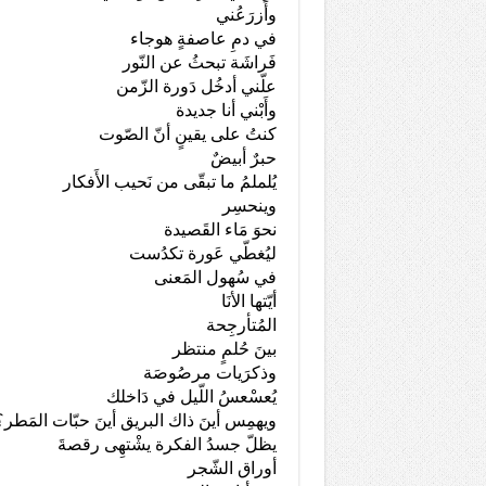
وأَزرَعُني
في دمِ عاصفةٍ هوجاء
فَراشَة تبحثُ عن النّور
علّني أدخُل دَورة الزّمن
وأَبْني أنا جديدة
كنتُ على يقينٍ أنّ الصّوت
حبرٌ أبيضٌ
يُلملمُ ما تبقّى من نَحيب الأَفكار
وينحسِر
نحوَ مَاء القَصيدة
ليُغطّي عَورة تكدُست
في سُهول المَعنى
أيّتها الأنَا
المُتأرجِحة
بينَ حُلمٍ منتظر
وذكرَيات مرصُوصَة
يُعسْعسُ اللّيل في دَاخلك
ويهمِس أينَ ذاك البريق أينَ حبّات المَطر؟
يظلّ جسدُ الفكرة يشْتهِى رقصةَ
أوراق الشّجر