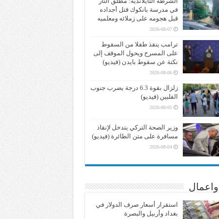
الشرطة التايلاندية: مطلق النار
في مدرسة بانكوك قتل أجداده
قبل هجومه على زملائه ومعلميه
2026-08-07
ترامب ينقذ طفلا من السقوط
على المسرح ويحول الموقف إلى
نكتة عن سقوط بايدن (فيديو)
2026-08-06
زلزال بقوة 6.3 درجة يضرب جنوب
الفلبين (فيديو)
2026-08-05
وزير الصحة التركي يتدخل لإنقاذ
مسافرة على متن الطائرة (فيديو)
2026-08-04
واعمال
استقرار أسعار صرف الدولار في
بغداد وأربيل والبصرة