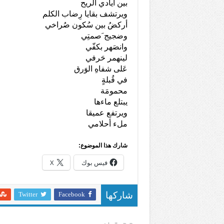
بين أيادي الريح
ويرتشف بقايا رِضاب الكلم
أركضُ بين سُكون صُراخي
وضجيج َصمتِي
وانصَهر بكفّي
لينهمر حَرفي
عَلى شفاهِ الوَرق
في قُبلةٍ
محمومَة
يبتلع ماءها
ويرتفع عميقا
ملء أحلامي
شارك هذا الموضوع:
فيس بوك
X
Twitter
Facebook
شاركها