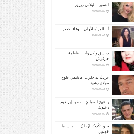
السور….ليلاس زرزور
2026-08-07
أنا المرأة الأولى….وفاء اخضر
2026-08-07
دمشق وأبي وأنا….فاطمة
حرفوش
2026-08-07
غريبٌ بداخلي….هاشمي علوي
مولاي رشيد
2026-08-07
يا عبيرَ الموانئِ…سعيد إبراهيم
زعلوك
2026-08-07
حِينَ يَكْذِبُ الزَّمانُ ….. د. سِيما
حَقِيقِي