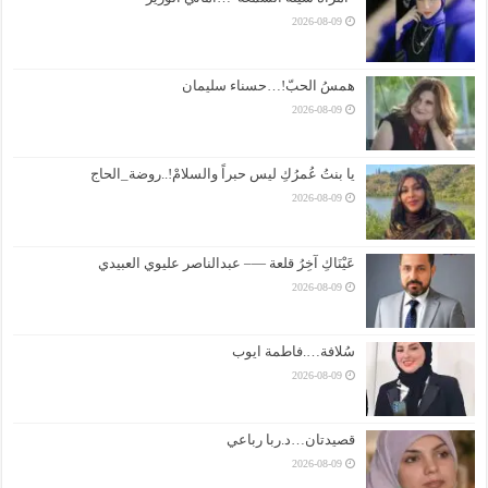
2026-08-09
همسُ الحبّ!…حسناء سليمان
2026-08-09
يا بنتُ عُمرُكِ ليس حبراً والسلامْ!..روضة_الحاج
2026-08-09
عَيْنَاكِ آخِرُ قلعة —– عبدالناصر عليوي العبيدي
2026-08-09
سُلافة….فاطمة ايوب
2026-08-09
قصيدتان…د.ربا رباعي
2026-08-09