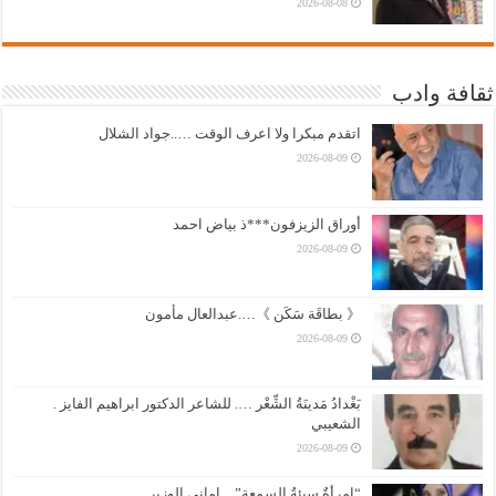
2026-08-08
ثقافة وادب
اتقدم مبكرا ولا اعرف الوقت …..جواد الشلال
2026-08-09
أوراق الزيزفون***ذ بياض احمد
2026-08-09
《 بطاقَة سَكَن 》….عبدالعال مأمون
2026-08-09
بَغْدادُ مَدينَةُ الشِّعْر …. للشاعر الدكتور ابراهيم الفايز .
الشعيبي
2026-08-09
“امرأةٌ سيئةُ السمعة”…اماني الوزير