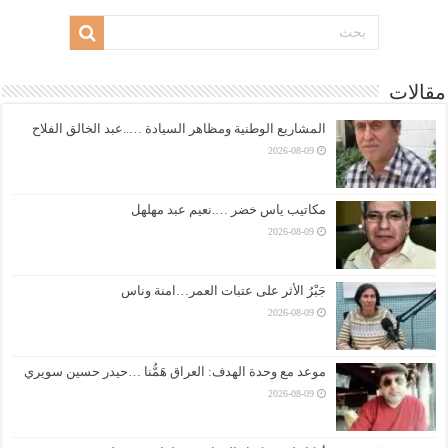
مقالات
المشاريع الوطنية ومظاهر السيادة …..عبد الخالق الفلاح
2026-08-09
مكاتيب ياس خضر ….نعيم عبد مهلهل
2026-08-09
جَبْرُ الأثر على عتبات العمر…امنة وناس
2026-08-09
موعد مع وحدة الهدف: العراق هَمُّنا …حيدر حسين سويري
2026-08-09