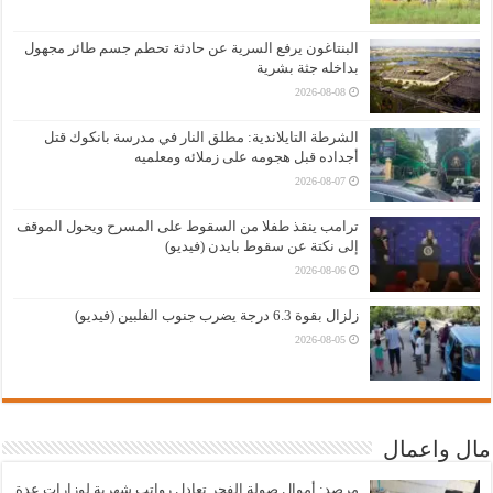
البنتاغون يرفع السرية عن حادثة تحطم جسم طائر مجهول
بداخله جثة بشرية
2026-08-08
الشرطة التايلاندية: مطلق النار في مدرسة بانكوك قتل
أجداده قبل هجومه على زملائه ومعلميه
2026-08-07
ترامب ينقذ طفلا من السقوط على المسرح ويحول الموقف
إلى نكتة عن سقوط بايدن (فيديو)
2026-08-06
زلزال بقوة 6.3 درجة يضرب جنوب الفلبين (فيديو)
2026-08-05
مال واعمال
مرصد: أموال صولة الفجر تعادل رواتب شهرية لوزارات عدة