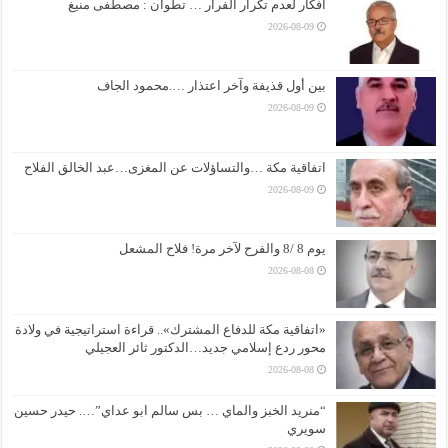
أفكار لعدم تكرار الفرار … تطوان : مصطفى منيغ
2026-08-09
بين أول قذيفة وآخر اعتذار ….محمود الجاف
2026-08-09
اتفاقية مكة …والتساؤلات عن المغزى…عبد الخالق الفلاح
2026-08-09
يوم 8 /8 والفرح لآخر مرة! فلاح المشعل
2026-08-08
«اتفاقية مكة للدفاع المشترك».. قراءة استراتيجية في ولادة
محور ردع إسلامي جديد…الدكتور ثائر العجيلي
2026-08-08
“منريد الخبز والماي … بس سالم ابو عداي”…. حيدر حسين
سويري