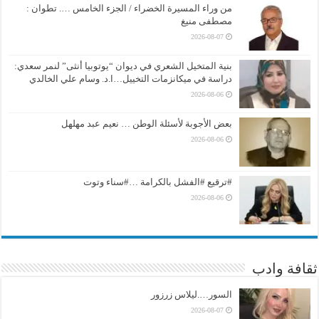
من وراء المسيرة الخضراء / الجزء الخامس …. تطوان :
مصطفى منيغ
2026-08-07
بنية المتخيل الشعري في ديوان “يوتوبيا أنثى” لنمر سعدي:
دراسة في ميكانزمات التخييل…ا.د. وسام علي الخالدي
2026-08-06
بعض الأجوبة لأسئلة الوطن … نعيم عبد مهلهل
2026-08-06
#ترقيع #الفشل بالكرامة …#سناء وتوت
2026-08-06
ثقافة وادب
السور….ليلاس زرزور
2026-08-07