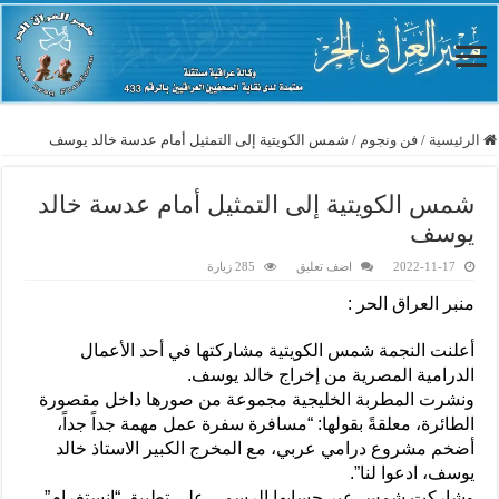
الرئيسية
/
فن ونجوم
/
شمس الكويتية إلى التمثيل أمام عدسة خالد يوسف
شمس الكويتية إلى التمثيل أمام عدسة خالد
يوسف
2022-11-17
اضف تعليق
285 زيارة
منبر العراق الحر :
أعلنت النجمة شمس الكويتية مشاركتها في أحد الأعمال
الدرامية المصرية من إخراج خالد يوسف.
ونشرت المطربة الخليجية مجموعة من صورها داخل مقصورة
الطائرة، معلقةً بقولها: “مسافرة سفرة عمل مهمة جداً جداً،
أضخم مشروع درامي عربي، مع المخرج الكبير الاستاذ خالد
يوسف، ادعوا لنا”.
وشاركت شمس عبر حسابها الرسمي على تطبيق “إنستغرام”،