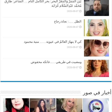
بَيْنَ المَمَرِّ وَالمَقَرِّ البحر: بحر الكامل التام … الشاعر: طَارِق
مُحَمَّد عَبْدِالسَّلَام غُرَابَة
2026-08-07
الظل …..: نجاة رجاح
2026-08-07
كي لا ينهارَ العالمُ في عيونِه…… منية محمود
2026-08-07
ومضيت في طريقي …..عاتكه محفوض
2026-08-07
أخبار في صور