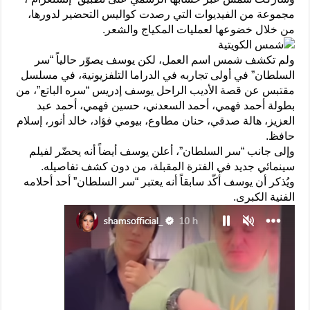
مجموعة من الفيديوات التي رصدت كواليس التحضير لدورها،
من خلال خضوعها لعمليات المكياج والشعر.
ولم تكشف شمس اسم العمل، لكن يوسف يصوّر حالياً “سر
السلطان” في أولى تجاربه في الدراما التلفزيونية، في مسلسل
مقتبس عن قصة الأديب الراحل يوسف إدريس “سره الباتع”، من
بطولة أحمد فهمي، أحمد السعدني، حسين فهمي، أحمد عبد
العزيز، هالة صدقي، حنان مطاوع، بيومي فؤاد، خالد أنور، إسلام
حافظ.
وإلى جانب “سر السلطان”، أعلن يوسف أيضاً أنه يحضّر لفيلم
سينمائي جديد في الفترة المقبلة، من دون كشف تفاصيله.
ويُذكر أن يوسف أكّد سابقاً أنه يعتبر “سر السلطان” أحد أحلامه
الفنية الكبرى.