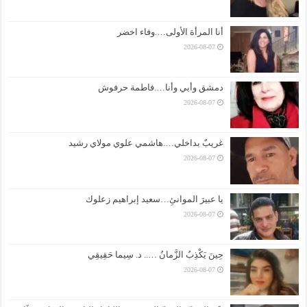
أنا المرأة الأولى….وفاء اخضر
2026-08-07
دمشق وأبي وأنا….فاطمة حرفوش
2026-08-07
غريبٌ بداخلي….هاشمي علوي مولاي رشيد
2026-08-07
يا عبيرَ الموانئِ…سعيد إبراهيم زعلوك
2026-08-07
حِينَ يَكْذِبُ الزَّمانُ ….. د. سِيما حَقِيقِي
2026-08-07