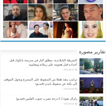
تقارير مصورة
الشرطة التايلاندية: مطلق النار في مدرسة بانكوك قتل
أجداده قبل هجومه على زملائه ومعلميه
2026-08-07
ترامب ينقذ طفلا من السقوط على المسرح ويحول الموقف
إلى نكتة عن سقوط بايدن (فيديو)
2026-08-06
زلزال بقوة 6.3 درجة يضرب جنوب الفلبين (فيديو)
2026-08-05