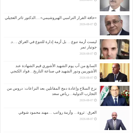
«حافة القرار الترامبي الهيروشيمي»….الدكتور ثائر العجيلي
2026-08-07
ليست أزمة تنوع… بل أزمة إدارة للتنوع في العراق .. ..د.
جوتيار تمر
2026-08-07
السابع من آب يوم الشهيد الأشوري قيم الشهادة عند
الأشوريين ودور الشهيد في صناعة التاريخ…فواد الكنجي
2026-08-07
نزع السلاح وإعادة دمج المقاتلين بعد النزاعات: دروس من
التجارب الدولية…رياض سعد
2026-08-07
العرق : ثروة… وأزمة رواتب …مهند محمود شوقي
2026-08-07