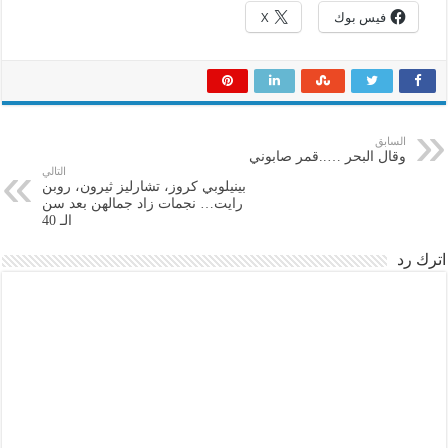
فيس بوك
X
السابق
وقال البحر …..قمر صابوني
التالي
بينيلوبي كروز، تشارليز ثيرون، روبن
رايت… نجمات زاد جمالهن بعد سن
الـ 40
اترك رد