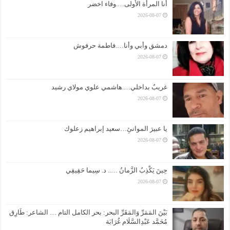
أنا المرأة الأولى….وفاء اخضر
2026-08-07
دمشق وأبي وأنا….فاطمة حرفوش
2026-08-07
غريبٌ بداخلي….هاشمي علوي مولاي رشيد
2026-08-07
يا عبيرَ الموانئِ…سعيد إبراهيم زعلوك
2026-08-07
حِينَ يَكْذِبُ الزَّمانُ ….. د. سِيما حَقِيقِي
2026-08-07
بَيْنَ المَمَرِّ وَالمَقَرِّ البحر: بحر الكامل التام … الشاعر: طَارِق
مُحَمَّد عَبْدِالسَّلَام غُرَابَة