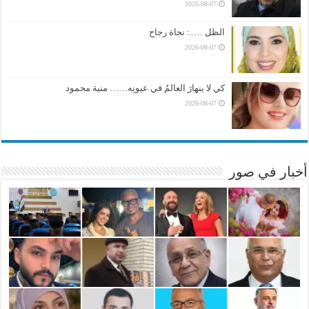
2026-08-07
الظل …..: نجاة رجاح
2026-08-07
كي لا ينهارَ العالمُ في عيونِه…… منية محمود
2026-08-07
أخبار في صور