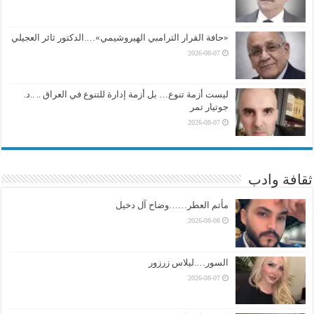
«حافة القرار الترامبي الهيروشيمي»….الدكتور ثائر العجيلي
2026-08-07
ليست أزمة تنوع… بل أزمة إدارة للتنوع في العراق .. ..د.
جوتيار تمر
2026-08-07
ثقافة وادب
مأتم العطر……وضاح آل دخيل
2026-08-08
السور….ليلاس زرزور
2026-08-07