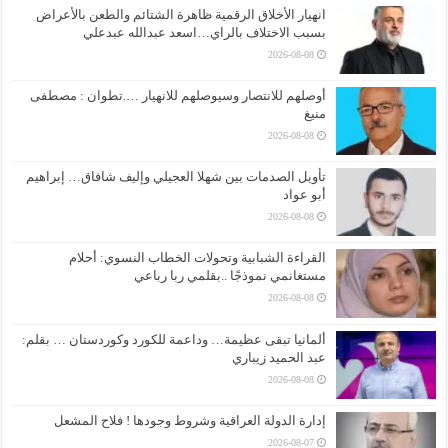
انهيار الأخلاق الرقمية ظاهرة الشتائم والطعن بالأعراض
بسبب الاختلاف بالراي…اسعد عبدالله عبدعلي
2026-08-08
أوصلهم للانتصار وسيوصلهم للانهيار ….تطوان : مصطفى
منيغ
2026-08-08
تأويل الصدمات بين شهلا العجيلي وإليف شافاق… إبراهيم
أبو عواد
2026-08-08
القراءة الشبابية وتحولات الخطاب النسوي: أحلام
مستغانمي نموذجًا ..بقلمي ربا رباعي
2026-08-08
ألمانيا تبقى عظيمة… وداعمة للكورد وكوردستان … بقلم:
عبد الحميد زيباري
2026-08-08
إدارة الدولة العراقية وشروط وجودها ! فلاح المشعل
2026-08-07