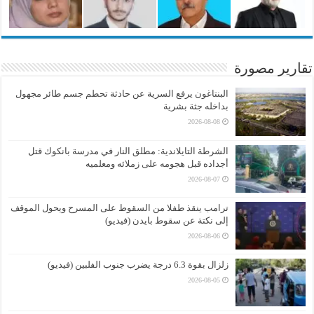
تقارير مصورة
البنتاغون يرفع السرية عن حادثة تحطم جسم طائر مجهول
بداخله جثة بشرية
2026-08-08
الشرطة التايلاندية: مطلق النار في مدرسة بانكوك قتل
أجداده قبل هجومه على زملائه ومعلميه
2026-08-07
ترامب ينقذ طفلا من السقوط على المسرح ويحول الموقف
إلى نكتة عن سقوط بايدن (فيديو)
2026-08-06
زلزال بقوة 6.3 درجة يضرب جنوب الفلبين (فيديو)
2026-08-05