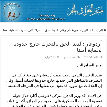
الرئيسية
/
تقارير مصورة
/
أردوغان: لدينا الحق بالتحرك خارج حدودنا لحماية أمننا
أردوغان: لدينا الحق بالتحرك خارج حدودنا
لحماية أمننا
2022-11-28
اضف تعليق
297 زيارة
منبر العراق الحر :
شدد الرئيس التركي رجب طيب أردوغان على حق تركيا في
التصرف بالمناطق التي حددتها خارج حدودها لحماية أمنها، وقال
إن العلاقات مع سوريا قد تعود إلى نصابها في المرحلة المقبلة.
في الأثناء أكد وزير الدفاع التركي /خلوصي أكار/ خلال جولة
تفقدية للوحدات العسكرية على الحدود مع العراق، أكد أن قواته
حيّدت أربعمئة وثمانين مسلحا شمال العراق منذ بدء العملية