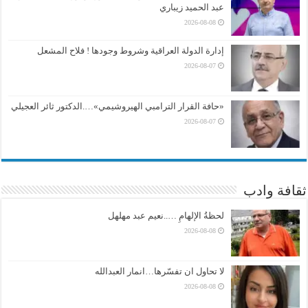
عبد الحميد زيباري
2026-08-08
إدارة الدولة العراقية وشروط وجودها ! فلاح المشعل
2026-08-07
«حافة القرار الترامبي الهيروشيمي»….الدكتور ثائر العجيلي
2026-08-07
ثقافة وادب
لحظةُ الإلهامِ …..نعيم عبد مهلهل
2026-08-08
لا تحاول ان تفسّرها…انمار العبدالله
2026-08-08