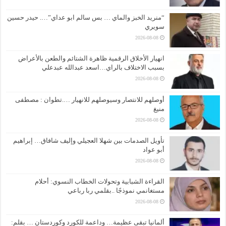
“منريد الخبز والماي … بس سالم ابو عداي”…. حيدر حسين
سويري
2026-08-08
انهيار الأخلاق الرقمية ظاهرة الشتائم والطعن بالأعراض
بسبب الاختلاف بالراي…اسعد عبدالله عبدعلي
2026-08-08
أوصلهم للانتصار وسيوصلهم للانهيار ….تطوان : مصطفى
منيغ
2026-08-08
تأويل الصدمات بين شهلا العجيلي وإليف شافاق… إبراهيم
أبو عواد
2026-08-08
القراءة الشبابية وتحولات الخطاب النسوي: أحلام
مستغانمي نموذجًا ..بقلمي ربا رباعي
2026-08-08
ألمانيا تبقى عظيمة… وداعمة للكورد وكوردستان … بقلم: