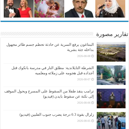
تقارير مصورة
البنتاغون يرفع السرية عن حادثة تحطم جسم طائر مجهول
بداخله جثة بشرية
2026-08-08
الشرطة التايلاندية: مطلق النار في مدرسة بانكوك قتل
أجداده قبل هجومه على زملائه ومعلميه
2026-08-07
ترامب ينقذ طفلا من السقوط على المسرح ويحول الموقف
إلى نكتة عن سقوط بايدن (فيديو)
2026-08-06
زلزال بقوة 6.3 درجة يضرب جنوب الفلبين (فيديو)
2026-08-05