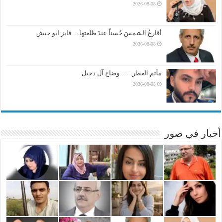
2026-08-08
أقارعُ الشمسَ حُسناً عندَ طلعتها….فايز ابو جيش
2026-08-08
مأتم العطر……وضاح آل دخيل
2026-08-08
أخبار في صور