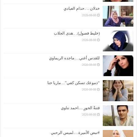
خذلان .. ..حذام العبادي
2026-08-08
(خليط فصول).. ..هدى الجلاب
2026-08-08
للقدس أغني….ماجده الريماوي
2026-08-08
“دموعك تسكن كفي”…ماريا حنا
2026-08-08
فتنةُ الحورِ….احمد نناوي
2026-08-08
#نبض الأميرة….لميس الرحبي