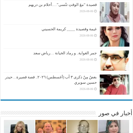
قصيدة “معَ الوقتِ تنْسى”….أحلام بن دريهم
2026-08-06
غيمة وقصيدة ____ كريمة الحسيني
2026-08-06
جمر الغواية.. و رماد الخيانة …رياض سعد
2026-08-06
بغضُ مِنْ ذكرى ٣ آب (أغسطس) ٢٠٢٦.. قصة قصيرة…حيدر
حسين سويري
2026-08-06
أخبار في صور