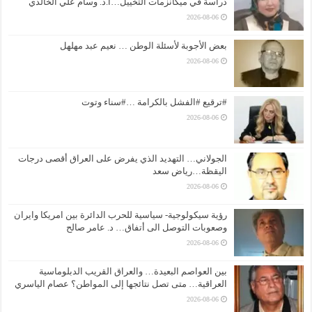
دراسة في ميكانزمات التخييل…ا.د. وسام علي الخالدي
2026-08-06
بعض الأجوبة لأسئلة الوطن … نعيم عبد مهلهل
2026-08-06
#ترقيع #الفشل بالكرامة …#سناء وتوت
2026-08-06
الجولاني… التهديد الذي يفرض على العراق أقصى درجات
اليقظة…رياض سعد
2026-08-06
رؤية سيكولوجية- سياسية للحرب الدائرة بين امريكا وايران
وصعوبات التوصل الى أتفاق… د. عامر صالح
2026-08-06
بين العواصم البعيدة… والعراق القريب الدبلوماسية
العراقية… متى تصل نتائجها إلى المواطن؟ عصام الياسري
2026-08-06