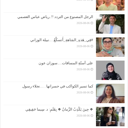
الرجل المصنوع من التردد !!..رياض عباس العصمي
2026-08-06
#فِي_هَذهِ_المَتاهةِ_أَتسكَّعُ….نبيلة الوزاني
2026-08-06
على أسنّةِ المسافات….سوزان عون
2026-08-06
كما تسير الكواكب في حسراتها . …نجلاء رسول
2026-08-06
❖ حِينَ يَكْذِبُ الزَّمانُ ❖ بِقَلَمِ: د. سِيما حَقِيقِي
2026-08-06