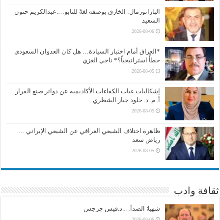
البارانورمال: الخارق بوصفه لغةً للتابو….عبدالكريم حنون
السعيد
2026-08-06
*العراق أمام اختبار السيادة… هل كان العدوان السعودي
خطأً استراتيجياً؟* ناجي الغزي
2026-08-05
إشكاليات غياب الكفاءات الأكاديمية عن دوائر صنع القرار…
أ. م. د. خلود جبار الشطري
2026-08-05
ظاهرة اختلاف الشيعي العراقي عن الشيعي الإيراني …
رياض سعد
2026-08-05
ثقافة وادب
شهيةُ الصدأ….د.قيس جرجس
2026-08-06