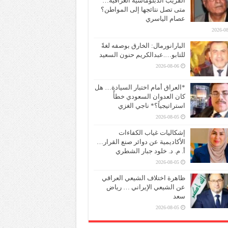
القريب الدبلوماسية العراقية…
متى تصل نتائجها إلى المواطن؟
عصام الياسري
2026-08
البارانورمال: الخارق بوصفه لغةً
للتابو….عبدالكريم حنون السعيد
2026-08-06
*العراق أمام اختبار السيادة… هل
كان العدوان السعودي خطأً
استراتيجياً؟* ناجي الغزي
2026-08-05
إشكاليات غياب الكفاءات
الأكاديمية عن دوائر صنع القرار…
أ. م. د. خلود جبار الشطري
2026-08-05
ظاهرة اختلاف الشيعي العراقي
عن الشيعي الإيراني … رياض
سعد
2026-08-05