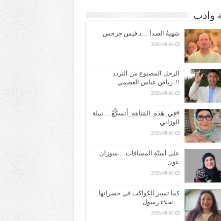
ة وادب
شهيةُ الصدأ….د.قيس جرجس
2026-08-06
الرجل المصنوع من التردد
!!..رياض عباس العصمي
2026-08-06
#فِي_هَذهِ_المَتاهةِ_أَتسكَّعُ….نبيلة
الوزاني
2026-08-06
على أسنّةِ المسافات….سوزان
عون
2026-08-06
كما تسير الكواكب في حسراتها .
…نجلاء رسول
2026-08-06