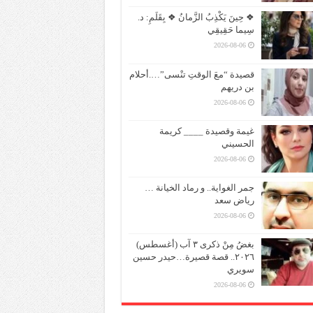
❖ حِينَ يَكْذِبُ الزَّمانُ ❖ بِقَلَمِ: د.
سِيما حَقِيقِي
2026-08-06
قصيدة “معَ الوقتِ تنْسى”….أحلام
بن دريهم
2026-08-06
غيمة وقصيدة ____ كريمة
الحسيني
2026-08-06
جمر الغواية.. و رماد الخيانة …
رياض سعد
2026-08-06
بغضُ مِنْ ذكرى ٣ آب (أغسطس)
٢٠٢٦.. قصة قصيرة…حيدر حسين
سويري
2026-08-06