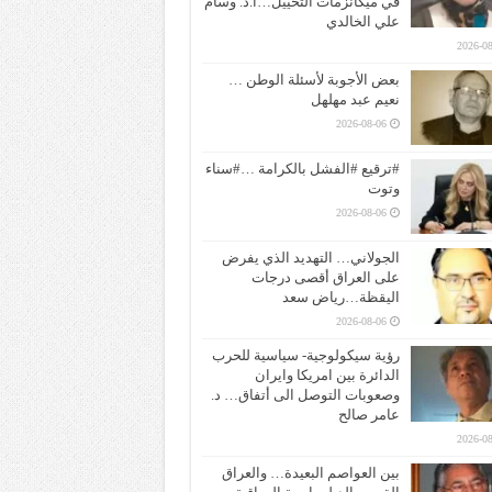
في ميكانزمات التخييل…ا.د. وسام
علي الخالدي
2026-08
بعض الأجوبة لأسئلة الوطن …
نعيم عبد مهلهل
2026-08-06
#ترقيع #الفشل بالكرامة …#سناء
وتوت
2026-08-06
الجولاني… التهديد الذي يفرض
على العراق أقصى درجات
اليقظة…رياض سعد
2026-08-06
رؤية سيكولوجية- سياسية للحرب
الدائرة بين امريكا وايران
وصعوبات التوصل الى أتفاق… د.
عامر صالح
2026-08
بين العواصم البعيدة… والعراق