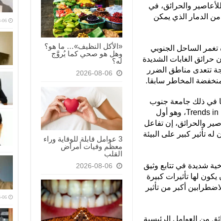
للأعاصير والحرائق، في
من الدمار الذي يمكن
-06
«الأكل النظيف»… ما هو؟
ة تغمر الساحل الجنوبي
وهل هو صحي كما يُروَّج
ن حرائق الغابات الشديدة
له؟
وجة تتعدى مناطق الضرر
2026-08-06
 منخفضة المخاطر سابقا.
ما في ذلك جامعة جنوب
أستراليا، والذي نُشر في Trends in Plant Science، وهو أول
ير والحرائق، إن تفاعل
له تأثير كبير على البيئة
3 عوامل قابلة للوقاية وراء
معظم وفيات أمراض
القلب
ية شديدة في تتابع وثيق
2026-08-06
يكون لها تأثيرات كبيرة
لاضطرابين أكبر من تأثير
-06
ائق من العوامل الرئيسية