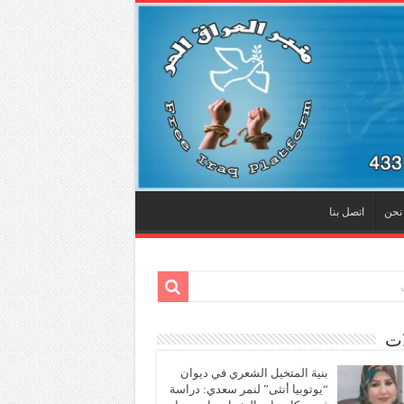
نحن
اتصل بنا
ات
بنية المتخيل الشعري في ديوان
“يوتوبيا أنثى” لنمر سعدي: دراسة