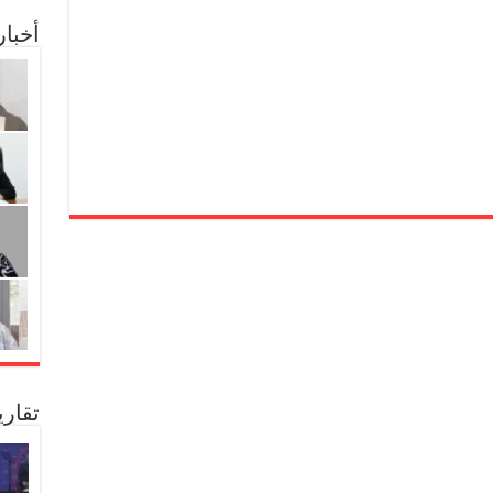
أخبا
تقار