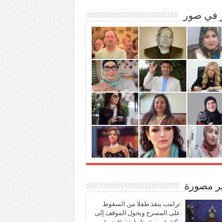
ر في صور
ير مصورة
ترامب ينقذ طفلا من السقوط
على المسرح ويحول الموقف إلى
نكتة عن سقوط بايدن (فيديو)