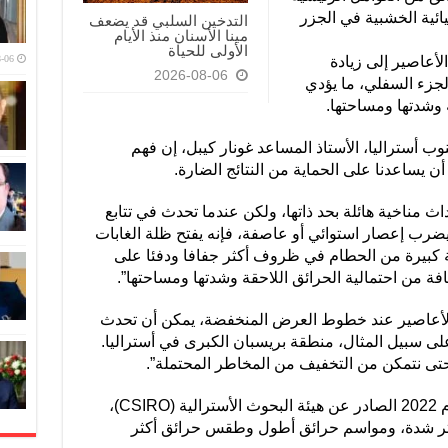
يائية الخشبية في الجزر
التدخين السلبي قد يضعف
مينا الأسنان منذ الأيام
الأولى للحياة
لأعاصير إلى زيادة
-06
2026-08-06
جزء السفلي، ما يؤدي
ة وشدتها ومساحتها.
ب أستراليا، الأستاذ المساعد غونار كيبل، إن فهم
أن يساعدنا على الحماية من النتائج الضارة.
ث مناخية هائلة بحد ذاتها، ولكن عندما تحدث في تتابع
يضرب إعصار استوائي أو عاصفة، فإنه يفتح ظلة الغابات
مية كبيرة من الحطام في ظروف أكثر جفافا ودفئا على
افة من احتمالية الحرائق اللاحقة وشدتها ومساحتها”.
 الأعاصير عند خطوط العرض المنخفضة، يمكن أن تحدث
ى سبيل المثال، منطقة بريسبان الكبرى في أستراليا.
حتى نتمكن من التخفيف من المخاطر المحتملة”.
ويتزامن البحث مع تقرير حالة المناخ لعام 2022 الصادر عن هيئة البحوث الأسترالية (CSIRO)،
كثر شدة، ومواسم حرائق أطول وطقس حرائق أكثر