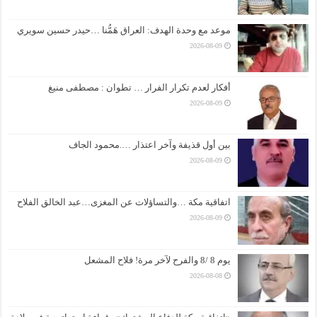
موعد مع وحدة الهدف: العراق هَمُّنا …حيدر حسين سويري
2026-08-09
أفكار لعدم تكرار الفرار … تطوان : مصطفى منيغ
2026-08-09
بين أول قذيفة وآخر اعتذار ….محمود الجاف
2026-08-09
اتفاقية مكة …والتساؤلات عن المغزى…عبد الخالق الفلاح
2026-08-09
يوم 8 /8 والفرح لآخر مرة! فلاح المشعل
2026-08-08