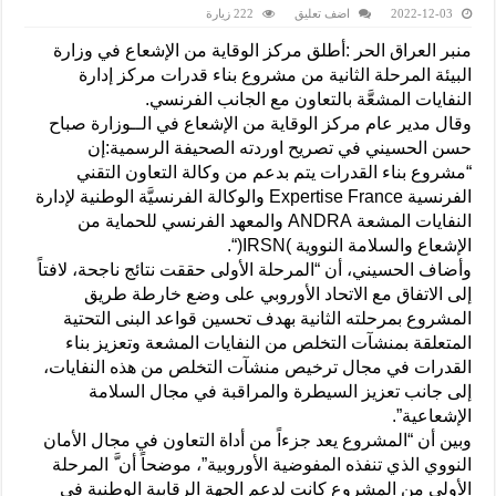
2022-12-03
اضف تعليق
222 زيارة
منبر العراق الحر :أطلق مركز الوقاية من الإشعاع في وزارة
البيئة المرحلة الثانية من مشروع بناء قدرات مركز إدارة
النفايات المشعَّة بالتعاون مع الجانب الفرنسي.
وقال مدير عام مركز الوقاية من الإشعاع في الــوزارة صباح
حسن الحسيني في تصريح اوردته الصحيفة الرسمية:إن
“مشروع بناء القدرات يتم بدعم من وكالة التعاون التقني
الفرنسية Expertise France والوكالة الفرنسيَّة الوطنية لإدارة
النفايات المشعة ANDRA والمعهد الفرنسي للحماية من
الإشعاع والسلامة النووية )IRSN(“.
وأضاف الحسيني، أن “المرحلة الأولى حققت نتائج ناجحة، لافتاً
إلى الاتفاق مع الاتحاد الأوروبي على وضع خارطة طريق
المشروع بمرحلته الثانية بهدف تحسين قواعد البنى التحتية
المتعلقة بمنشآت التخلص من النفايات المشعة وتعزيز بناء
القدرات في مجال ترخيص منشآت التخلص من هذه النفايات،
إلى جانب تعزيز السيطرة والمراقبة في مجال السلامة
الإشعاعية”.
وبين أن “المشروع يعد جزءاً من أداة التعاون في مجال الأمان
النووي الذي تنفذه المفوضية الأوروبية”، موضحاً أن َّ المرحلة
الأولى من المشروع كانت لدعم الجهة الرقابية الوطنية في