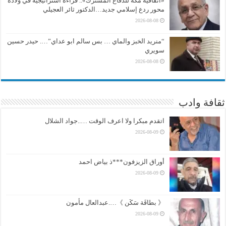
«اتفاقية مكة للدفاع المشترك».. قراءة استراتيجية في ولادة
محور ردع إسلامي جديد…الدكتور ثائر العجيلي
2026-08-08
“منريد الخبز والماي … بس سالم ابو عداي”…. حيدر حسين
سويري
2026-08-08
ثقافة وادب
اتقدم مبكرا ولا اعرف الوقت …..جواد الشلال
2026-08-09
أوراق الزيزفون***ذ بياض احمد
2026-08-09
《 بطاقَة سَكَن 》….عبدالعال مأمون
2026-08-09