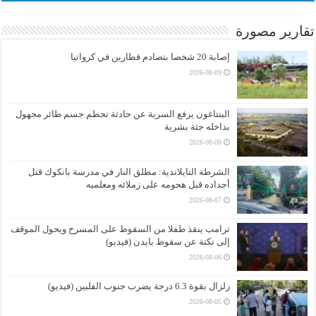
تقارير مصورة
إصابة 20 شخصا بتصادم قطارين في كرواتيا
2026-08-09
البنتاغون يرفع السرية عن حادثة تحطم جسم طائر مجهول
بداخله جثة بشرية
2026-08-08
الشرطة التايلاندية: مطلق النار في مدرسة بانكوك قتل
أجداده قبل هجومه على زملائه ومعلميه
2026-08-07
ترامب ينقذ طفلا من السقوط على المسرح ويحول الموقف
إلى نكتة عن سقوط بايدن (فيديو)
2026-08-06
زلزال بقوة 6.3 درجة يضرب جنوب الفلبين (فيديو)
2026-08-05