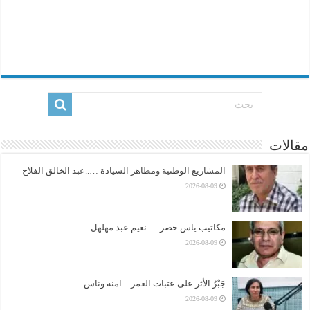
مقالات
المشاريع الوطنية ومظاهر السيادة …..عبد الخالق الفلاح
2026-08-09
مكاتيب ياس خضر ….نعيم عبد مهلهل
2026-08-09
جَبْرُ الأثر على عتبات العمر…امنة وناس
2026-08-09