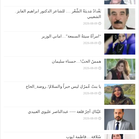
بَغْدادُ مَدينَةُ الشِّعْر …. للشاعر الدكتور ابراهيم الفايز .
الشعيبي
2026-08-09
“امرأةٌ سيئةُ السمعة”…اماني الوزير
2026-08-09
همسُ الحبّ!…حسناء سليمان
2026-08-09
يا بنتُ عُمرُكِ ليس حبراً والسلامْ!..روضة_الحاج
2026-08-09
عَيْنَاكِ آخِرُ قلعة —– عبدالناصر عليوي العبيدي
2026-08-09
سُلافة….فاطمة ايوب