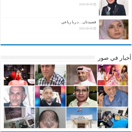
2026-08-09
قصيدتان…د.ربا رباعي
2026-08-09
أخبار في صور