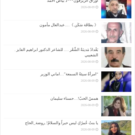
أوراق الزيزفون***ذ بياض احمد
2026-08-09
《 بطاقَة سَكَن 》….عبدالعال مأمون
2026-08-09
بَغْدادُ مَدينَةُ الشِّعْر …. للشاعر الدكتور ابراهيم الفايز .
الشعيبي
2026-08-09
“امرأةٌ سيئةُ السمعة”…اماني الوزير
2026-08-09
همسُ الحبّ!…حسناء سليمان
2026-08-09
يا بنتُ عُمرُكِ ليس حبراً والسلامْ!..روضة_الحاج
2026-08-09