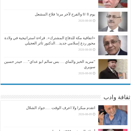
يوم 8 /8 والفرح لآخر مرة! فلاح المشعل
2026-08-08
«اتفاقية مكة للدفاع المشترك».. قراءة استراتيجية في ولادة
محور ردع إسلامي جديد…الدكتور ثائر العجيلي
2026-08-08
“منريد الخبز والماي … بس سالم ابو عداي”…. حيدر حسين
سويري
2026-08-08
ثقافة وادب
اتقدم مبكرا ولا اعرف الوقت …..جواد الشلال
2026-08-09