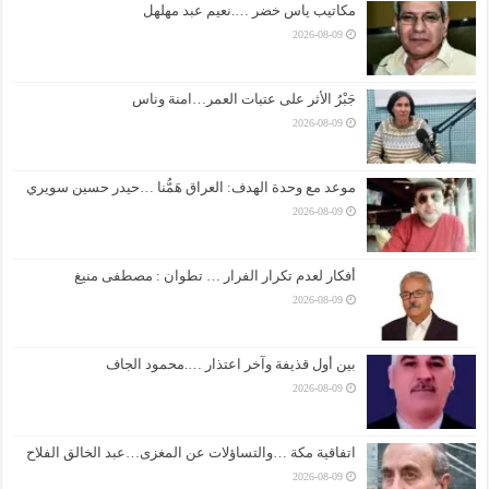
مكاتيب ياس خضر ….نعيم عبد مهلهل
2026-08-09
جَبْرُ الأثر على عتبات العمر…امنة وناس
2026-08-09
موعد مع وحدة الهدف: العراق هَمُّنا …حيدر حسين سويري
2026-08-09
أفكار لعدم تكرار الفرار … تطوان : مصطفى منيغ
2026-08-09
بين أول قذيفة وآخر اعتذار ….محمود الجاف
2026-08-09
اتفاقية مكة …والتساؤلات عن المغزى…عبد الخالق الفلاح
2026-08-09