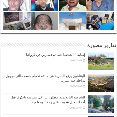
تقارير مصورة
إصابة 20 شخصا بتصادم قطارين في كرواتيا
2026-08-09
البنتاغون يرفع السرية عن حادثة تحطم جسم طائر مجهول
بداخله جثة بشرية
2026-08-08
الشرطة التايلاندية: مطلق النار في مدرسة بانكوك قتل
أجداده قبل هجومه على زملائه ومعلميه
2026-08-07