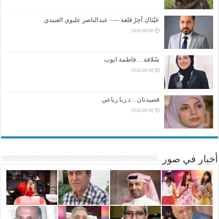
عَيْنَاكِ آخِرُ قلعة —– عبدالناصر عليوي العبيدي
2026-08-09
سُلافة….فاطمة ايوب
2026-08-09
قصيدتان…د.ربا رباعي
2026-08-09
أخبار في صور