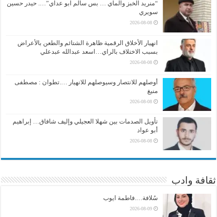
“منريد الخبز والماي … بس سالم ابو عداي”…. حيدر حسين
سويري
2026-08-08
انهيار الأخلاق الرقمية ظاهرة الشتائم والطعن بالأعراض
بسبب الاختلاف بالراي…اسعد عبدالله عبدعلي
2026-08-08
أوصلهم للانتصار وسيوصلهم للانهيار ….تطوان : مصطفى
منيغ
2026-08-08
تأويل الصدمات بين شهلا العجيلي وإليف شافاق… إبراهيم
أبو عواد
2026-08-08
ثقافة وادب
سُلافة….فاطمة ايوب
2026-08-09