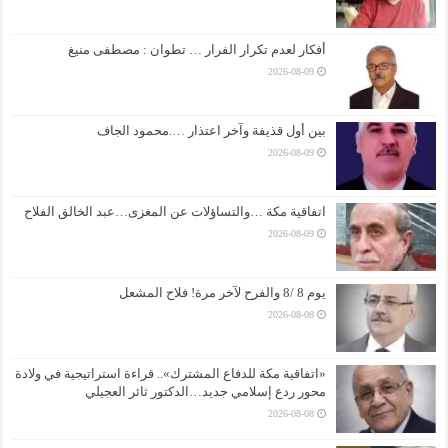
أفكار لعدم تكرار الفرار … تطوان : مصطفى منيغ
2026-08-09
بين أول قذيفة وآخر اعتذار ….محمود الجاف
2026-08-09
اتفاقية مكة …والتساؤلات عن المغزى…عبد الخالق الفلاح
2026-08-09
يوم 8 /8 والفرح لآخر مرة! فلاح المشعل
2026-08-08
«اتفاقية مكة للدفاع المشترك».. قراءة استراتيجية في ولادة
محور ردع إسلامي جديد…الدكتور ثائر العجيلي
2026-08-08