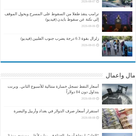
2026-08-07
ترامب ينقذ طفلا من السقوط على المسرح ويحول الموقف
إلى نكتة عن سقوط بايدن (فيديو)
2026-08-06
زلزال بقوة 6.3 درجة يضرب جنوب الفلبين (فيديو)
2026-08-05
مال واعمال
أسعار النفط تسجل خسارة متتالية للأسبوع الثاني.. وبرنت
يتداول دون 84 دولاراً
2026-08-09
استقرار أسعار صرف الدولار في بغداد وأربيل والبصرة
2026-08-08
“الفاو”: ارتفاع أسعار الغذاء في يوليو لأعلى مستوى منذ 3