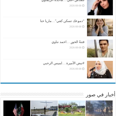
2026-08-08
“دموعك تسكن كفي”…ماريا حنا
2026-08-08
فتنةُ الحورِ….احمد نناوي
2026-08-08
#نبض الأميرة….لميس الرحبي
2026-08-08
أخبار في صور