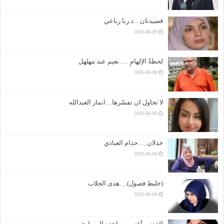
قصيدتان…د.ربا رباعي
2026-08-09
لحظةُ الإلهامِ …..نعيم عبد مهلهل
2026-08-08
لا تحاول ان تفسّرها…انمار العبدالله
2026-08-08
خذلان .. ..حذام العبادي
2026-08-08
(خليط فصول).. ..هدى الجلاب
2026-08-08
للقدس أغني….ماجده الريماوي