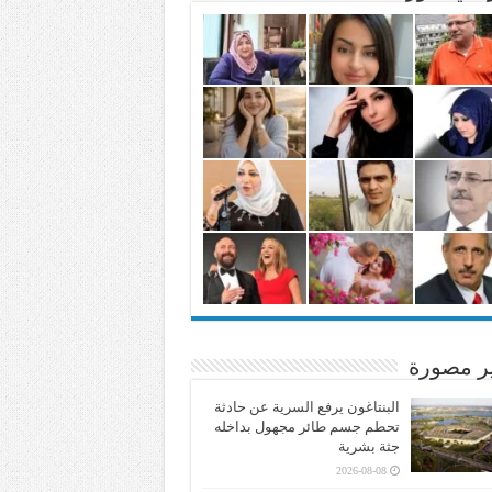
ير مصورة
البنتاغون يرفع السرية عن حادثة
تحطم جسم طائر مجهول بداخله
جثة بشرية
2026-08-08