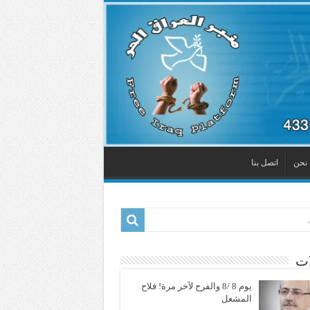
نحن
اتصل بنا
ات
يوم 8 /8 والفرح لآخر مرة! فلاح
المشعل