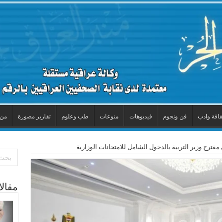
قافة وادب
فن ونجوم
فيديوهات
منوعات
طب وعلوم
تقارير مصورة
من 
قترح وزير التربية بالدخول الشامل للامتحانات الوزارية
مقال