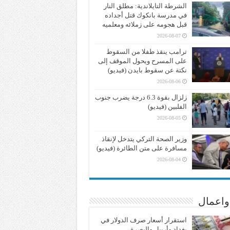
الشرطة التايلاندية: مطلق النار
في مدرسة بانكوك قتل أجداده
قبل هجومه على زملائه ومعلميه
2026-08-07
ترامب ينقذ طفلا من السقوط
على المسرح ويحول الموقف إلى
نكتة عن سقوط بايدن (فيديو)
2026-08-06
زلزال بقوة 6.3 درجة يضرب جنوب
الفلبين (فيديو)
2026-08-05
وزير الصحة التركي يتدخل لإنقاذ
مسافرة على متن الطائرة (فيديو)
2026-08-04
واعمال
استقرار أسعار صرف الدولار في
بغداد وأربيل والبصرة