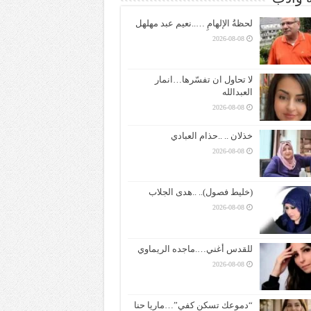
لحظةُ الإلهامِ …..نعيم عبد مهلهل
2026-08-08
لا تحاول ان تفسّرها…انمار
العبدالله
2026-08-08
خذلان .. ..حذام العبادي
2026-08-08
(خليط فصول).. ..هدى الجلاب
2026-08-08
للقدس أغني….ماجده الريماوي
2026-08-08
“دموعك تسكن كفي”…ماريا حنا