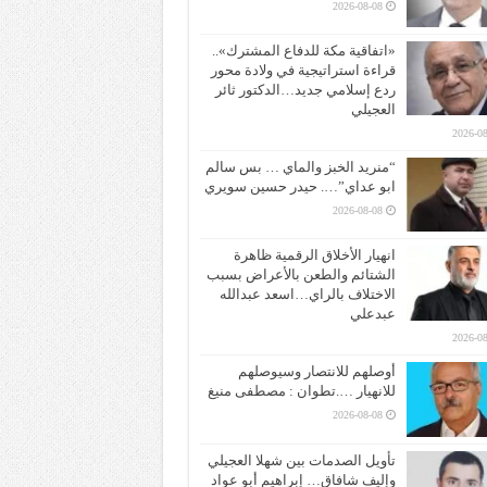
2026-08-08
«اتفاقية مكة للدفاع المشترك»..
قراءة استراتيجية في ولادة محور
ردع إسلامي جديد…الدكتور ثائر
العجيلي
2026-08
“منريد الخبز والماي … بس سالم
ابو عداي”…. حيدر حسين سويري
2026-08-08
انهيار الأخلاق الرقمية ظاهرة
الشتائم والطعن بالأعراض بسبب
الاختلاف بالراي…اسعد عبدالله
عبدعلي
2026-08
أوصلهم للانتصار وسيوصلهم
للانهيار ….تطوان : مصطفى منيغ
2026-08-08
تأويل الصدمات بين شهلا العجيلي
وإليف شافاق… إبراهيم أبو عواد