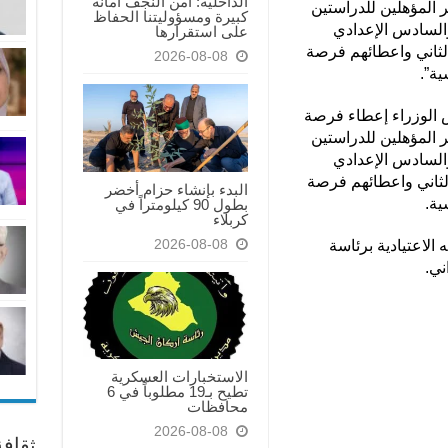
الداخلية: أمن النجف أمانة
 المؤهلين للدراستين
كبيرة ومسؤوليتنا الحفاظ
والسادس الإعدادي
على استقرارها
 الثاني واعطائهم فرصة
2026-08-08
ية”.
 الوزراء إعطاء فرصة
 المؤهلين للدراستين
والسادس الإعدادي
الثاني واعطائهم فرصة
البدء بإنشاء حزام أخضر
ية.
بطول 90 كيلومتراً في
كربلاء
2026-08-08
 الاعتيادية برئاسة
ني.
الاستخبارات العسكرية
تطيح بـ19 مطلوباً في 6
محافظات
2026-08-08
ثقاف