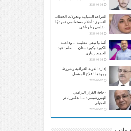
2026-08-08
القراءة الشبابية وتحولات الخطاب
النسوي: أحلام مستغانمي نموذجًا
..بقلمي ربا رباعي
2026-08-08
ألمانيا تبقى عظيمة… وداعمة
للكورد وكوردستان … بقلم: عبد
الحميد زيباري
2026-08-08
إدارة الدولة العراقية وشروط
وجودها ! فلاح المشعل
2026-08-07
«حافة القرار الترامبي
الهيروشيمي»….الدكتور ثائر
العجيلي
2026-08-07
ة وادب