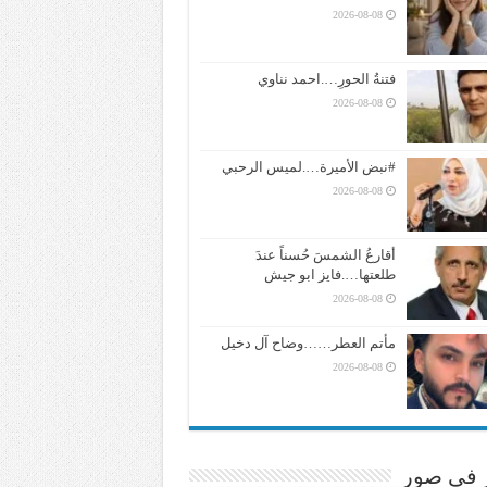
2026-08-08
فتنةُ الحورِ….احمد نناوي
2026-08-08
#نبض الأميرة….لميس الرحبي
2026-08-08
أقارعُ الشمسَ حُسناً عندَ
طلعتها….فايز ابو جيش
2026-08-08
مأتم العطر……وضاح آل دخيل
2026-08-08
ر في صور