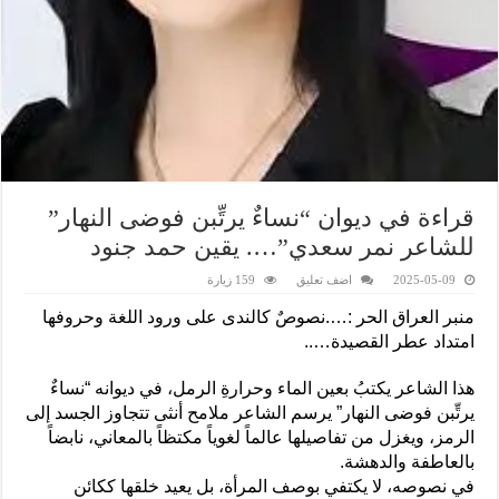
قراءة في ديوان “نساءٌ يرتِّبن فوضى النهار”
للشاعر نمر سعدي”…. يقين حمد جنود
2025-05-09
اضف تعليق
159 زيارة
منبر العراق الحر :….نصوصٌ كالندى على ورود اللغة وحروفها
امتداد عطر القصيدة…..
هذا الشاعر يكتبُ بعين الماء وحرارةِ الرمل، في ديوانه “نساءٌ
يرتِّبن فوضى النهار” يرسم الشاعر ملامح أنثى تتجاوز الجسد إلى
الرمز، ويغزل من تفاصيلها عالماً لغوياً مكتظاً بالمعاني، نابضاً
بالعاطفة والدهشة.
في نصوصه، لا يكتفي بوصف المرأة، بل يعيد خلقها ككائن