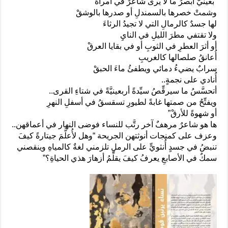
“بعينيَّ أُبصرُ ما لا يرى شاعرٌ في امرأةْ
وشمتْ خصرها بالسمندلِ أو صدرها بالوشقْ
لها جسدٌ كالرمالِ التي لا تجيدُ الرثاءَ
ولا تقتفي مطرَ الليلِ في النايِ
أو أثرَ العطرِ في الثوبِ أو في بقايا العرقْ
أُعانقُ صلصالها كالغريبِ
سرابٌ يضيءُ دمائي ويطفئُ ماءَ الحبقْ
أُنادي على نجمةٍ..
أتحسَّسُ ما سيرقِّصُ سيِّدةً أربعينيَّةً في شتاءِ القرى..
ويفتِّحُ من صمتها غابةً لطيورِ تسقسقُ في أسفلِ النهرِ
أو شهوةً للأرقْ”
ها هو شاعرٌ مرهفٌ آخر رتَّب للنساء فوضى النهار في أعماقهن..
وعزف على كمنجات أنوثتهن الجريحة “وهل لأُعلَّمَ جيتارةً كيفَ
تنبضُ في جسدٍ أُنثويٍّ على الرملِ تلزمني لغةٌ كالمياهِ وينقصني
سمكٌ في الأصابعِ يعرفُ كيفَ يقلِّمُ أزهارَ هذي الحياةِ؟”