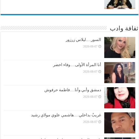
ثقافة وادب
السور….ليلاس زرزور
2026-08-07
أنا المرأة الأولى….وفاء اخضر
2026-08-07
دمشق وأبي وأنا….فاطمة حرفوش
2026-08-07
غريبٌ بداخلي….هاشمي علوي مولاي رشيد
2026-08-07