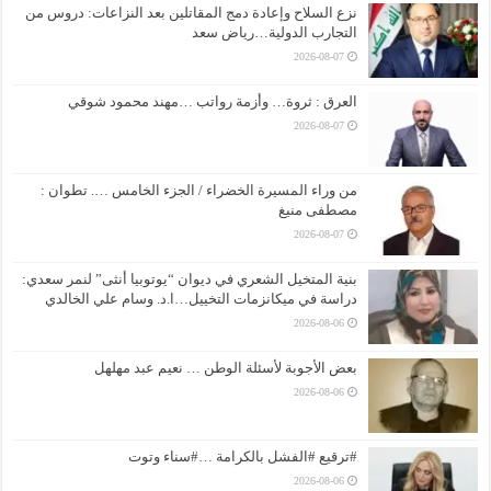
نزع السلاح وإعادة دمج المقاتلين بعد النزاعات: دروس من
التجارب الدولية…رياض سعد
2026-08-07
العرق : ثروة… وأزمة رواتب …مهند محمود شوقي
2026-08-07
من وراء المسيرة الخضراء / الجزء الخامس …. تطوان :
مصطفى منيغ
2026-08-07
بنية المتخيل الشعري في ديوان “يوتوبيا أنثى” لنمر سعدي:
دراسة في ميكانزمات التخييل…ا.د. وسام علي الخالدي
2026-08-06
بعض الأجوبة لأسئلة الوطن … نعيم عبد مهلهل
2026-08-06
#ترقيع #الفشل بالكرامة …#سناء وتوت
2026-08-06