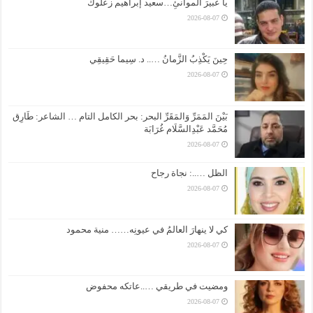
يا عبيرَ الموانئِ…سعيد إبراهيم زعلوك
2026-08-07
حِينَ يَكْذِبُ الزَّمانُ ….. د. سِيما حَقِيقِي
2026-08-07
بَيْنَ المَمَرِّ وَالمَقَرِّ البحر: بحر الكامل التام … الشاعر: طَارِق
مُحَمَّد عَبْدِالسَّلَام غُرَابَة
2026-08-07
الظل …..: نجاة رجاح
2026-08-07
كي لا ينهارَ العالمُ في عيونِه…… منية محمود
2026-08-07
ومضيت في طريقي …..عاتكه محفوض
2026-08-07