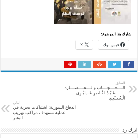
شارك هذا الموضوع:
فيس بوك
X
السابق
الــــحــــجــــاب والــــحــــضــــارة
——-عَـبْـدُالـنَّـاصِرِ عَــلِـيْـوِي
الْـعُـبَـيْدِي
التالي
الدفاع السورية: اشتباكات بحرية في
عملية تستهدف مراكب تهريب
البشر
اترك رد