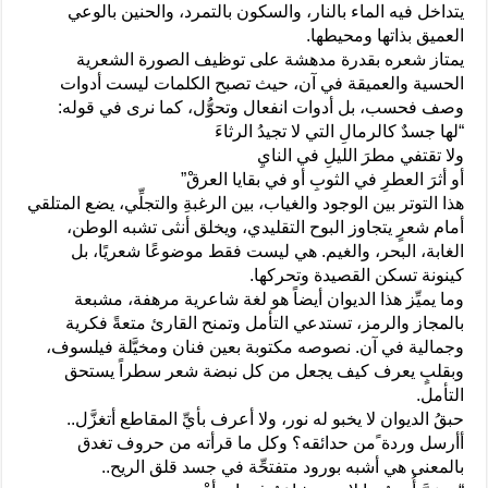
يتداخل فيه الماء بالنار، والسكون بالتمرد، والحنين بالوعي
العميق بذاتها ومحيطها.
يمتاز شعره بقدرة مدهشة على توظيف الصورة الشعرية
الحسية والعميقة في آن، حيث تصبح الكلمات ليست أدوات
وصف فحسب، بل أدوات انفعال وتحوُّل، كما نرى في قوله:
“لها جسدٌ كالرمالِ التي لا تجيدُ الرثاءَ
ولا تقتفي مطرَ الليلِ في النايِ
أو أثرَ العطرِ في الثوبِ أو في بقايا العرقْ”
هذا التوتر بين الوجود والغياب، بين الرغبةِ والتجلِّي، يضع المتلقي
أمام شعرٍ يتجاوز البوح التقليدي، ويخلق أنثى تشبه الوطن،
الغابة، البحر، والغيم. هي ليست فقط موضوعًا شعريًا، بل
كينونة تسكن القصيدة وتحركها.
وما يميِّز هذا الديوان أيضاً هو لغة شاعرية مرهفة، مشبعة
بالمجاز والرمز، تستدعي التأمل وتمنح القارئ متعةً فكرية
وجمالية في آن. نصوصه مكتوبة بعين فنان ومخيَّلة فيلسوف،
وبقلبٍ يعرف كيف يجعل من كل نبضة شعر سطراً يستحق
التأمل.
حبقُ الديوان لا يخبو له نور، ولا أعرف بأيِّ المقاطع أتغزَّل..
أأرسل وردة ًمن حدائقه؟ وكل ما قرأته من حروف تغدق
بالمعنى هي أشبه بورود متفتحِّة في جسد قلق الريح..