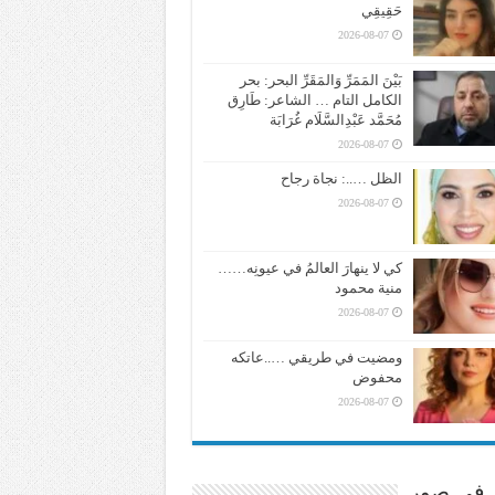
حَقِيقِي
2026-08-07
بَيْنَ المَمَرِّ وَالمَقَرِّ البحر: بحر
الكامل التام … الشاعر: طَارِق
مُحَمَّد عَبْدِالسَّلَام غُرَابَة
2026-08-07
الظل …..: نجاة رجاح
2026-08-07
كي لا ينهارَ العالمُ في عيونِه……
منية محمود
2026-08-07
ومضيت في طريقي …..عاتكه
محفوض
2026-08-07
ر في صور