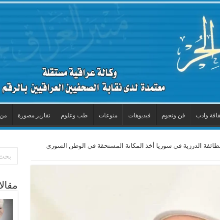
قافة وادب
فن ونجوم
فيديوهات
منوعات
طب وعلوم
تقارير مصورة
من 
لطائفة الدرزية في سوريا أخذ المكانة المستحقة في الوطن السوري
مقال