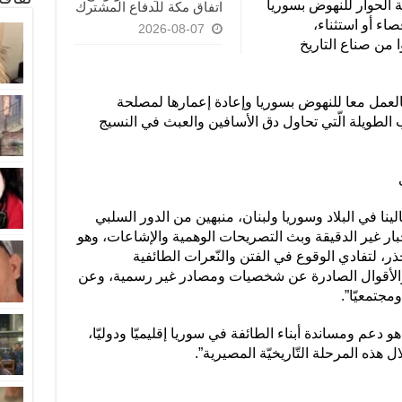
ة الحوار للنهوض بسوريا
‏اتفاق مكة للدفاع المشترك
اء أو استثناء،
2026-08-07
ا من صناع التاريخ
عمل معا للنهوض بسوريا وإعادة إعمارها لمصلحة
اب الطويلة الّتي تحاول دق الأسافين والعبث في النسيج
ينا في البلاد وسوريا ولبنان، منبهين من الدور السلبي
بار غير الدقيقة وبث التصريحات الوهمية والإشاعات، وهو
، لتفادي الوقوع في الفتن والنّعرات الطائفية
والأقوال الصادرة عن شخصيات ومصادر غير رسمية، وعن
ومجتمعيّا”.
هو دعم ومساندة أبناء الطائفة في سوريا إقليميّا ودوليّا،
 هذه المرحلة التّاريخيّة المصيرية”.