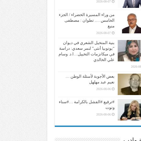
2026-08-07
من وراء المسيرة الخضراء / الجزء
الخامس …. تطوان : مصطفى
منيغ
2026-08-07
بنية المتخيل الشعري في ديوان
“يوتوبيا أنثى” لنمر سعدي: دراسة
في ميكانزمات التخييل…ا.د. وسام
علي الخالدي
2026-08
بعض الأجوبة لأسئلة الوطن …
نعيم عبد مهلهل
2026-08-06
#ترقيع #الفشل بالكرامة …#سناء
وتوت
2026-08-06
ة وادب