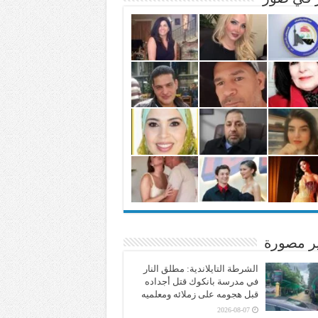
ير مصورة
الشرطة التايلاندية: مطلق النار
في مدرسة بانكوك قتل أجداده
قبل هجومه على زملائه ومعلميه
2026-08-07