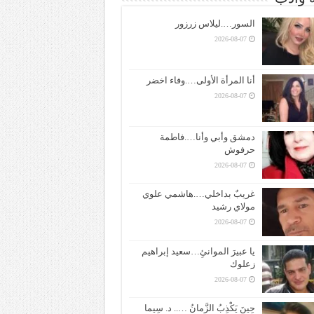
السور….ليلاس زرزور
2026-08-07
أنا المرأة الأولى….وفاء اخضر
2026-08-07
دمشق وأبي وأنا….فاطمة
حرفوش
2026-08-07
غريبٌ بداخلي….هاشمي علوي
مولاي رشيد
2026-08-07
يا عبيرَ الموانئِ…سعيد إبراهيم
زعلوك
2026-08-07
حِينَ يَكْذِبُ الزَّمانُ ….. د. سِيما