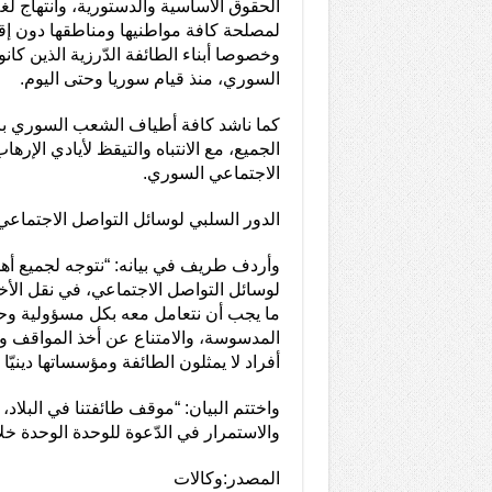
الحقوق الأساسية والدستورية، وانتهاج لغ
لمصلحة كافة مواطنيها ومناطقها دون إقص
وخصوصا أبناء الطائفة الدّرزية الذين كانو
السوري، منذ قيام سوريا وحتى اليوم.
كما ناشد كافة أطياف الشعب السوري بال
الجميع، مع الانتباه والتيقظ لأيادي الإره
الاجتماعي السوري.
الدور السلبي لوسائل التواصل الاجتماعي
وأردف طريف في بيانه: “نتوجه لجميع أهال
لوسائل التواصل الاجتماعي، في نقل الأخ
ما يجب أن نتعامل معه بكل مسؤولية وحذر
المدسوسة، والامتناع عن أخذ المواقف 
أفراد لا يمثلون الطائفة ومؤسساتها دينيّا 
واختتم البيان: “موقف طائفتنا في البلاد، 
والاستمرار في الدّعوة للوحدة الوحدة خلال
المصدر:وكالات