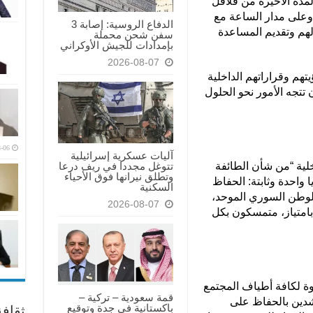
لمدة الأخيرة من قلاقل
 وعلى مدار الساعة مع
الدفاع الروسية: إصابة 3
لهم وتقديم المساعدة
سفن شحن محملة
بإمدادات للجيش الأوكراني
2026-08-07
تهم وقراراتهم الداخلية
أن تتجه الأمور نحو الحلول
-06
آليات عسكرية إسرائيلية
تتوغل مجددا في ريف درعا
خلية “من شأن الطائفة
وتطلق نيرانها فوق الأحياء
 واحدة وثابتة: الحفاظ
السكنية
 الوطن السوري الموحد،
2026-08-07
 بامتياز، متمسكون بكل
وة لكافة أطياف المجتمع
قمة سعودية – تركية –
شدين بالحفاظ على
باكستانية في جدة وتوقيع
ثقاف