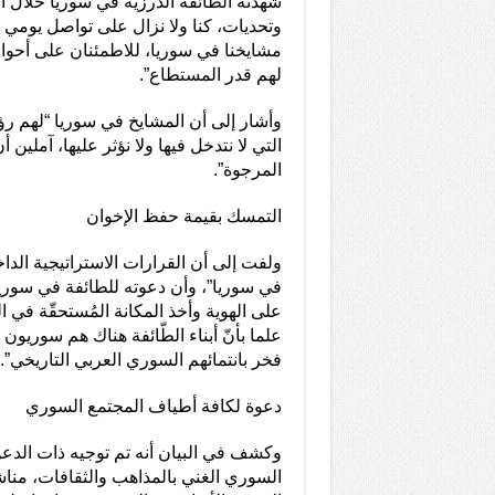
شهدته الطائفة الدرزيّة في سوريا خلال ا
وتحديات، كنا ولا نزال على تواصل يومي
مشايخنا في سوريا، للاطمئنان على أحوا
لهم قدر المستطاع”.
وأشار إلى أن المشايخ في سوريا “لهم رؤي
التي لا نتدخل فيها ولا نؤثر عليها، آملين 
المرجوة”.
التمسك بقيمة حفظ الإخوان
ولفت إلى أن القرارات الاستراتيجية الدا
في سوريا”، وأن دعوته للطائفة في سوريا
على الهوية وأخذ المكانة المُستحقّة في
علما بأنّ أبناء الطّائفة هناك هم سوريون
فخر بانتمائهم السوري العربي التاريخي”.
دعوة لكافة أطياف المجتمع السوري
وكشف في البيان أنه تم توجيه ذات الدع
السوري الغني بالمذاهب والثقافات، منا