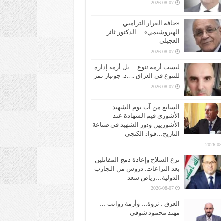
2026-08-07
«حافة القرار الترامبي
الهيروشيمي»….الدكتور ثائر
العجيلي
2026-08-07
ليست أزمة تنوع… بل أزمة إدارة
للتنوع في العراق .. ..د. جوتيار تمر
2026-08-07
السابع من آب يوم الشهيد
الأشوري قيم الشهادة عند
الأشوريين ودور الشهيد في صناعة
التاريخ…فواد الكنجي
2026-08
نزع السلاح وإعادة دمج المقاتلين
بعد النزاعات: دروس من التجارب
الدولية…رياض سعد
2026-08-07
العرق : ثروة… وأزمة رواتب …
مهند محمود شوقي