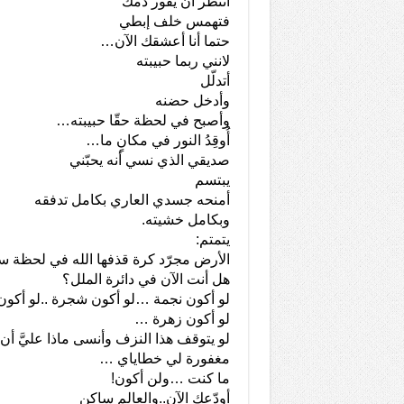
أنتظر أن يفور دمك
فتهمس خلف إبطي
حتما أنا أعشقك الآن…
لانني ربما حبيبته
أتدلّل
وأدخل حضنه
وأصبح في لحظة حقّا حبيبته…
أُوقِدُ النور في مكانٍ ما…
صديقي الذي نسي أنه يحبّني
يبتسم
أمنحه جسدي العاري بكامل تدفقه
وبكامل خشيته.
يتمتم:
الأرض مجرّد كرة قذفها الله في لحظة س
هل أنت الآن في دائرة الملل؟
لو أكون نجمة …لو أكون شجرة ..لو أكون
لو أكون زهرة …
لو يتوقف هذا النزف وأنسى ماذا عليَّ أ
مغفورة لي خطاياي …
ما كنت …ولن أكون!
أودّعك الآن..والعالم ساكن