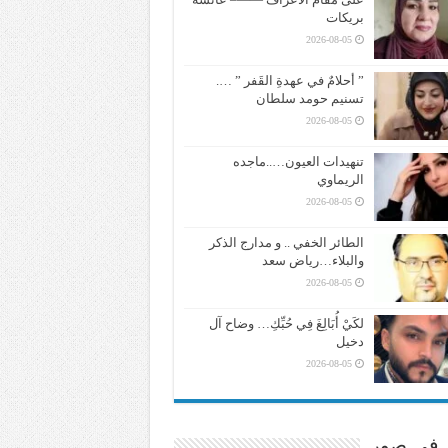
بريكات
2026-08-05
” أحلامٌ في عهدةِ القَفر ” ….
تسنيم حومد سلطان
2026-08-05
تنهيدات العيون…..ماجده
الريماوي
2026-08-05
الطائر الخفي .. و مدارج الذكر
والبلاء…رياض سعد
2026-08-05
لكَيْ أُبَالِغَ فِي حُبِّكِ… وضاح آل
دخيل
2026-08-05
ر في صور