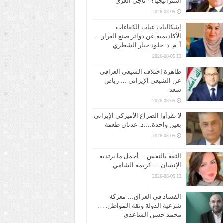
استراتيجياً؟* ناجي الغزي
2026-08-05
إشكاليات غياب الكفاءات
الأكاديمية عن دوائر صنع القرار…
أ. م. د. خلود جبار الشطري
2026-08-05
ظاهرة اختلاف الشيعي العراقي
عن الشيعي الإيراني … رياض
سعد
2026-08-05
لا تقرأوا الصراع الأميركي الإيراني
بعين واحدة….د. عدنان طعمة
2026-08-05
الثقة بالنفس… أجمل ما يرتديه
الإنسان…..كريمة الشامي
2026-08-05
الفساد في العراق… معركة
شرعية الدولة وثقة المواطن. …
محمد حسن الساعدي