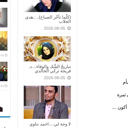
(كلّما تأخّر الصباح).. ..هدى
الجلاب
2026-08-05
-05
تباريحُ الشَّك والوفاء…د.
فريحة تركي الخالدي
2026-08-05
أم
-04
 ثمرة
ن أكون …
لا وجهَ لي….احمد نناوي