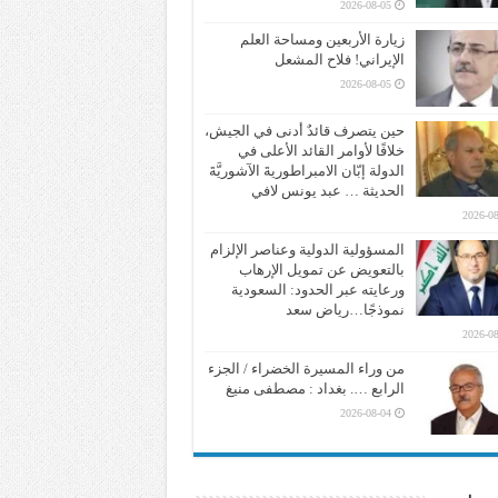
2026-08-05
زيارة الأربعين ومساحة العلم
الإيراني! فلاح المشعل
2026-08-05
حين يتصرف قائدٌ أدنى في الجيش،
خلافًا لأوامر القائد الأعلى في
الدولة إبّان الامبراطوريةَ الآشوريَّةَ
الحديثة … عبد يونس لافي
2026-08
المسؤولية الدولية وعناصر الإلزام
بالتعويض عن تمويل الإرهاب
ورعايته عبر الحدود: السعودية
نموذجًا…رياض سعد
2026-08
من وراء المسيرة الخضراء / الجزء
الرابع …. بغداد : مصطفى منيغ
2026-08-04