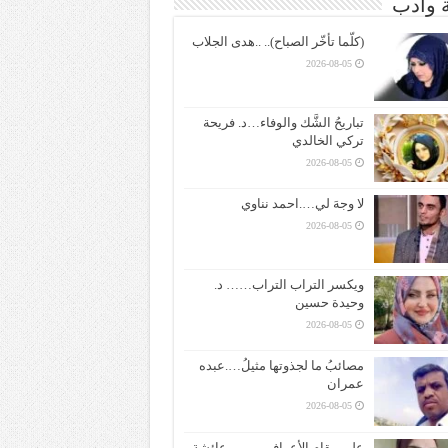
ة وادب
(كلّما تأخّر الصباح).. ..هدى الجلاب
2026-08-05
تباريحُ الشَّك والوفاء…د. فريحة
تركي الخالدي
2026-08-05
لا وجهَ لي….احمد نناوي
2026-08-05
ويكسر التراب التراب…… د.
وحيدة حسين
2026-08-05
مصائبُ ما لجذوتها مثيلُ….عبده
عمران
2026-08-05
على مقام الأعراف ——– عائشة