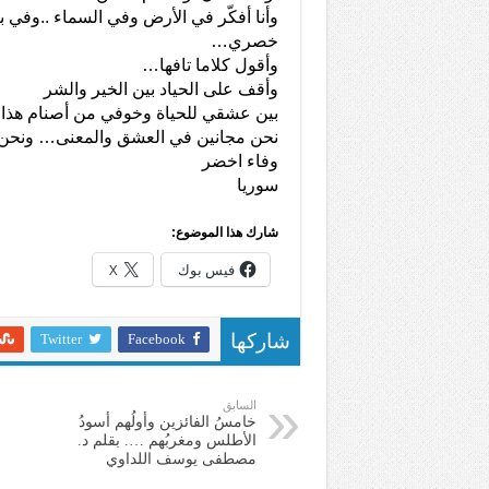
وأنا أفكّر في الأرض وفي السماء ..وفي 
خصري…
وأقول كلاما تافها…
وأقف على الحياد بين الخير والشر
بين عشقي للحياة وخوفي من أصنام هذا 
نحن مجانين في العشق والمعنى… ونحن م
وفاء اخضر
سوريا
شارك هذا الموضوع:
فيس بوك
X
Twitter
Facebook
شاركها
السابق
خامسُ الفائزين وأولُهم أسودُ
الأطلس ومغربُهم …. بقلم د.
مصطفى يوسف اللداوي