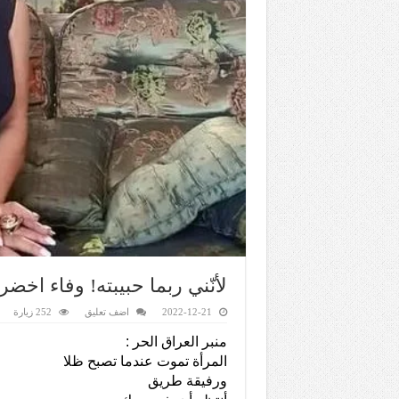
لأنّني ربما حبيبته! وفاء اخضر
2022-12-21
اضف تعليق
252 زيارة
منبر العراق الحر :
المرأة تموت عندما تصبح ظلا
ورفيقة طريق