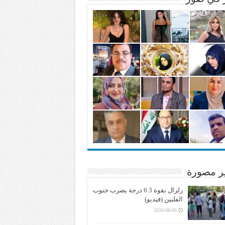
ير مصورة
زلزال بقوة 6.3 درجة يضرب جنوب
الفلبين (فيديو)
2026-08-05