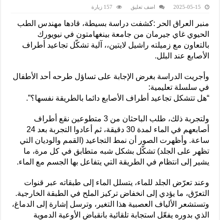
2025-05-15
اضف تعليق
157 زيارة
منبر العراق الحر :كشفت دراسة بسيطة، قادها مهندس الطب
الحيوي غاي جيرمان من جامعة بينغهامتون في نيويورك
بالتعاون مع زميلته راشيل لايتين،، آلية تشكّل تجاعيد أطراف
الأصابع عند البلل.
وأجريت الدراسة بغرض الإجابة على تساؤل طرحه أحد الأطفال
في سلسلة تعليمية:
“هل تتشكل تجاعيد أطراف الأصابع دائما بالطريقة نفسها؟”.
ولتجربة ذلك، طلب الباحثان من 3 متطوعين نقع أطراف
أصابعهم في الماء لمدة 30 دقيقة، ثم أعادوا التجربة بعد 24
ساعة. وأظهرت الصور أن نمط التجاعيد (القمم والوديان التي
تظهر على الجلد) تشكّل بشكل شبه متطابق في كل مرة، ما
يشير إلى انتظام في الطريقة التي يتفاعل بها الجسم مع الماء.
وعند تعرّض الجلد للماء، يتسلل الماء إلى طبقاته عبر قنوات
التعرّق، ما يؤدي إلى انخفاض تركيز الملح في الطبقة الخارجية.
وتستشعر الألياف العصبية هذا التغير، وترسل إشارة إلى الدماغ،
الذي بدوره يفعّل استجابة تلقائية بانقباض الأوعية الدموية