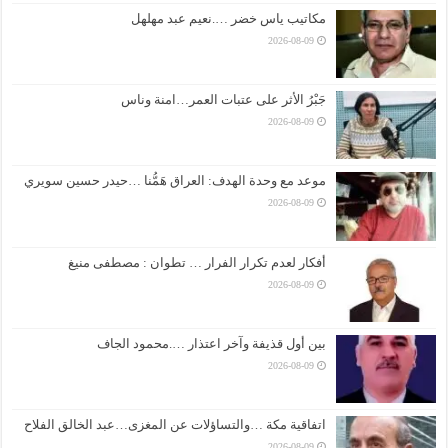
مكاتيب ياس خضر ….نعيم عبد مهلهل
2026-08-09
جَبْرُ الأثر على عتبات العمر…امنة وناس
2026-08-09
موعد مع وحدة الهدف: العراق هَمُّنا …حيدر حسين سويري
2026-08-09
أفكار لعدم تكرار الفرار … تطوان : مصطفى منيغ
2026-08-09
بين أول قذيفة وآخر اعتذار ….محمود الجاف
2026-08-09
اتفاقية مكة …والتساؤلات عن المغزى…عبد الخالق الفلاح
2026-08-09