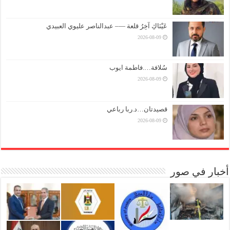
عَيْنَاكِ آخِرُ قلعة —– عبدالناصر عليوي العبيدي
2026-08-09
سُلافة….فاطمة ايوب
2026-08-09
قصيدتان…د.ربا رباعي
2026-08-09
أخبار في صور