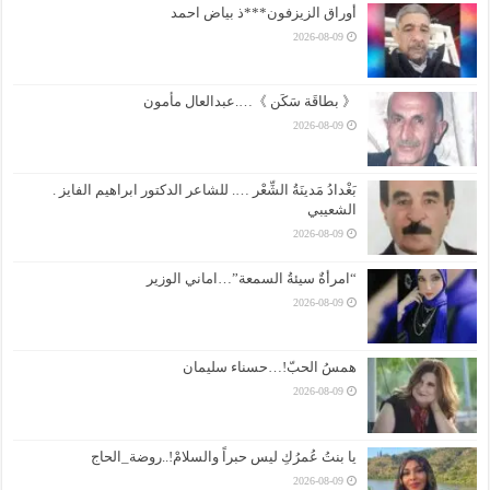
أوراق الزيزفون***ذ بياض احمد
2026-08-09
《 بطاقَة سَكَن 》….عبدالعال مأمون
2026-08-09
بَغْدادُ مَدينَةُ الشِّعْر …. للشاعر الدكتور ابراهيم الفايز .
الشعيبي
2026-08-09
“امرأةٌ سيئةُ السمعة”…اماني الوزير
2026-08-09
همسُ الحبّ!…حسناء سليمان
2026-08-09
يا بنتُ عُمرُكِ ليس حبراً والسلامْ!..روضة_الحاج
2026-08-09