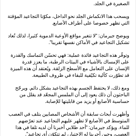
الصغيرة في الجلد.
ويسحب هذا الانكماش الجلد نحو الداخل، مكوّنا التجاعيد المؤقتة
التي تظهر خصوصا على أطراف الأصابع.
ويوضح جيرمان: “لا تتغير مواقع الأوعية الدموية كثيرا، لذلك تُعاد
تشكيل التجاعيد في الأماكن نفسها تقريبا”.
وتوفّر هذه التجاعيد فائدة عملية: فهي تحسّن التماسك والقدرة
على الإمساك بالأشياء في البيئات الرطبة، ما يعزز قدرة
الإنسان على التعامل مع الأسطح الزلقة. ويُعتقد أن هذه الميزة
قد تطوّرت كآلية تكيّفية للبقاء في ظروف الطبيعة.
ومع ذلك، لا يحتفظ الجسم بهذه التجاعيد بشكل دائم. ويرجّح
الباحثون أن ذلك يعود إلى أن الملمس المجعّد قد يقلل من
حساسية الأصابع أو يزيد من قابليتها للإصابة.
وأظهرت أبحاث سابقة أن الأشخاص المصابين بتلف في العصب
المتوسط في الأصابع لا تظهر عليهم التجاعيد عند تعرّضهم
للماء. ويؤكد جيرمان: “أحد طلابي أخبرنا أن لديه تلفا في هذا
العصب، وحين أجرينا له الاختبار، لم تتكوّن أي تجاعيد”.