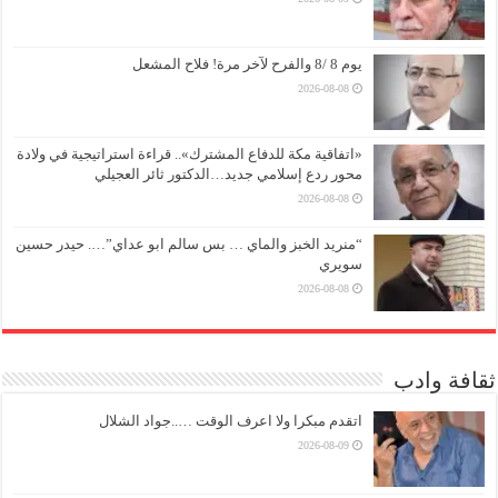
يوم 8 /8 والفرح لآخر مرة! فلاح المشعل
2026-08-08
«اتفاقية مكة للدفاع المشترك».. قراءة استراتيجية في ولادة
محور ردع إسلامي جديد…الدكتور ثائر العجيلي
2026-08-08
“منريد الخبز والماي … بس سالم ابو عداي”…. حيدر حسين
سويري
2026-08-08
ثقافة وادب
اتقدم مبكرا ولا اعرف الوقت …..جواد الشلال
2026-08-09