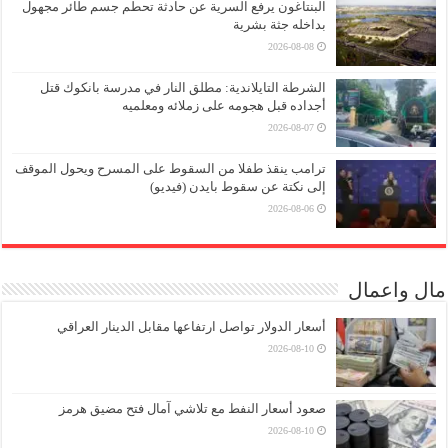
البنتاغون يرفع السرية عن حادثة تحطم جسم طائر مجهول
بداخله جثة بشرية
2026-08-08
الشرطة التايلاندية: مطلق النار في مدرسة بانكوك قتل
أجداده قبل هجومه على زملائه ومعلميه
2026-08-07
ترامب ينقذ طفلا من السقوط على المسرح ويحول الموقف
إلى نكتة عن سقوط بايدن (فيديو)
2026-08-06
مال واعمال
أسعار الدولار تواصل ارتفاعها مقابل الدينار العراقي
2026-08-10
صعود أسعار النفط مع تلاشي آمال فتح مضيق هرمز
2026-08-10