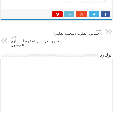
السابق
#إحساس_القلوب #سعيدة_لفكيري
التالي
نحن و العرب.. و قمة بغداد…. لؤي
الموسوي
اترك رد