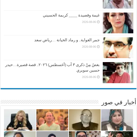
غيمة وقصيدة ____ كريمة الحسيني
2026-08-06
جمر الغواية.. و رماد الخيانة …رياض سعد
2026-08-06
بغضُ مِنْ ذكرى ٣ آب (أغسطس) ٢٠٢٦.. قصة قصيرة…حيدر
حسين سويري
2026-08-06
أخبار في صور