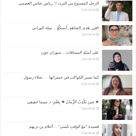
الرجل المصنوع من التردد !!..رياض عباس العصمي
2026-08-06
#فِي_هَذهِ_المَتاهةِ_أَتسكَّعُ….نبيلة الوزاني
2026-08-06
على أسنّةِ المسافات….سوزان عون
2026-08-06
كما تسير الكواكب في حسراتها . …نجلاء رسول
2026-08-06
❖ حِينَ يَكْذِبُ الزَّمانُ ❖ بِقَلَمِ: د. سِيما حَقِيقِي
2026-08-06
قصيدة “معَ الوقتِ تنْسى”….أحلام بن دريهم
2026-08-06