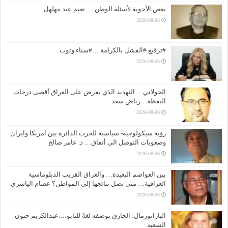
بعض الأجوبة لأسئلة الوطن … نعيم عبد مهلهل
2026-08-06
#ترقيع #الفشل بالكرامة …#سناء وتوت
2026-08-06
الجولاني… التهديد الذي يفرض على العراق أقصى درجات
اليقظة…رياض سعد
2026-08-06
رؤية سيكولوجية- سياسية للحرب الدائرة بين امريكا وايران
وصعوبات التوصل الى أتفاق… د. عامر صالح
2026-08-06
بين العواصم البعيدة… والعراق القريب الدبلوماسية
العراقية… متى تصل نتائجها إلى المواطن؟ عصام الياسري
2026-08-06
البارانورمال: الخارق بوصفه لغةً للتابو….عبدالكريم حنون
السعيد