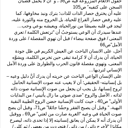
حقول الألغام المزروعة فيه”ص36 ، و “أن لا يحمل قضبان
السجن على كتفيه” ص105
عليه أن يخترق حصار الذات للذات؛ بترك ونبذ مخاوفها، كما
عليه رفض حصار الفراغ للحياة، بل الخروج منه والثورة عليه،
ليجد في قلبه بصيصًا من نورالحياة، ويعيشه بوعي وحب…
عندها سيدرك أن الوعي يستوجبُ أن “ترتعش الكلمة / تعري
المعنى / فوق صفحة بيضاء / قبل أن تهوي المقصلة / على وردة
الأمل”ص66
أجل، على الانسان الباحث عن العيش الكريم في ظل جودة
الحياة، أن يدرك أن لا كرامة تبقى حين تخرس الكلمة، ويشوَّه
المعنى، وتهوي مقصلة قانون الحرب والطوارئ على وردة الأمل
الإنساني لترديها…
على الإنسان الواعي الباحث عن حريته أن يدرك أنَّ دليل وعيه –
بل إنسانيته- الحقيقي؛ أن لا يغيب عنه صوت الإنسانية الحامل
لروح إنسانها، بل يجب ان يجعل من صوت الإنسانية صوت ذاته
لذاته ، الأصل والروح “صدى صوتي ما زال يأتيني / من البدايات
الأولى” ص40 ، حيث كانت الإنسانية حضن الروح الطيبة النقية
البهية، ” وقبل أن يصبح الفقر وحشًا جائعًا” ص71، وقبل أن يضج
صوت الحياة في وعيه “الغربة صارت من لغتي” ص69 ، ووقبل
أن يدرك أنه لا يمكن أن يعانق إنسانيته إلا إذا تحدى ذاته، ليصرخ
مكابرًا “لأخرج ذاتي / من ذاتي / فتجردت من بعضي / ثم كلي /