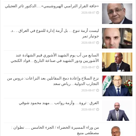
«حافة القرار الترامبي الهيروشيمي»….الدكتور ثائر العجيلي
2026-08-07
ليست أزمة تنوع… بل أزمة إدارة للتنوع في العراق .. ..د.
جوتيار تمر
2026-08-07
السابع من آب يوم الشهيد الأشوري قيم الشهادة عند
الأشوريين ودور الشهيد في صناعة التاريخ…فواد الكنجي
2026-08-07
نزع السلاح وإعادة دمج المقاتلين بعد النزاعات: دروس من
التجارب الدولية…رياض سعد
2026-08-07
العرق : ثروة… وأزمة رواتب …مهند محمود شوقي
2026-08-07
من وراء المسيرة الخضراء / الجزء الخامس …. تطوان :
مصطفى منيغ