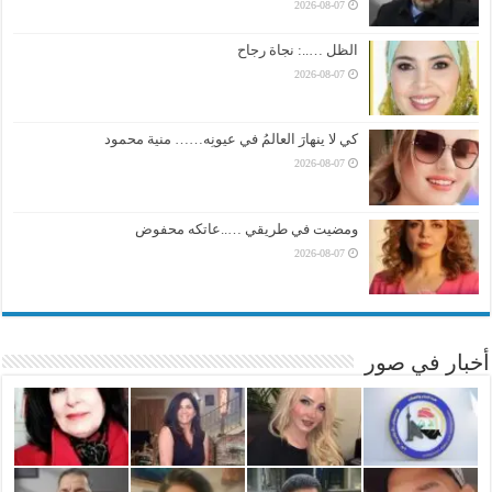
2026-08-07
الظل …..: نجاة رجاح
2026-08-07
كي لا ينهارَ العالمُ في عيونِه…… منية محمود
2026-08-07
ومضيت في طريقي …..عاتكه محفوض
2026-08-07
أخبار في صور