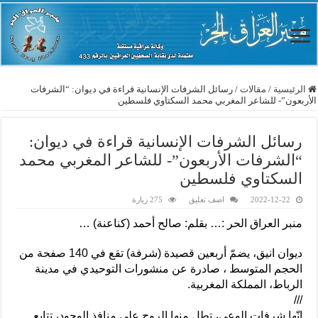
الرئيسية
/
مقالات
/
رسائل الشرفات الإنسانية قراءة في ديوان: “الشرفات
الأربعون”- للشاعر المغربي محمد السكتاوي فلسطين
رسائل الشرفات الإنسانية قراءة في ديوان:
“الشرفات الأربعون”- للشاعر المغربي محمد
السكتاوي فلسطين
2022-12-22
اضف تعليق
275 زيارة
منبر العراق الحر :… بقلم: صالح أحمد (كناعنة) …
ديوان انيق، يضمّ أربعين قصيدة (شرفة) تقع في 140 صفحة من
الحجم المتوسط ، صادرة عن منشورات التوحيدي في مدينة
الرباط، المملكة المغربية.
///
إنّها شرفات الوعي، تطل منها الروح على منافذ الوجود، تتابع