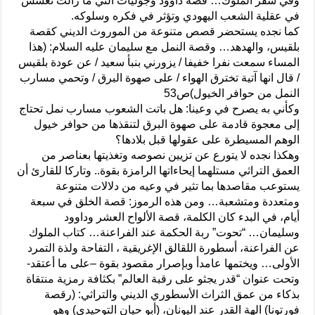
وفي سفر الملوك… قصة داوود وجوليات التي ما زالت تعشش
في عقلية الشعب اليهودي وتؤثر في فكره وسلوكه.
كما نجده يستحضر قصص متنوعة من الموروث الديني كقصة
بلقيس، والهدهد… وقصة النمل مع سليمان عليه السلام: (هذا
المساء سمعت نفرا خفيفا / يزورني بنبأ سعيد / عن عودة بلقيس
/ قال انها آتية تخترق الهواء / على صهوة البرق / وتحمي مسارب
النمل من حوافر الخيول)ص53
وكأني به يصرح في وعينا: هل باتت الشعوب مسارب نمل تحتاج
إلى معجوة قادمة على صهوة البرق لتنقذها من حوافر خيول
الوهم المسيطرة على عقولها قبل بلادها؟
وهكذا نجده لا يتورع عن تزيين نصوصه وتغذيتها بعناصر من
العمق التراثي مستلهما إيحاءاتها الرامزة بقوة.. وتاركا للقارئ أن
يستوعب مقاصدها بما تثير في وعيه من دلالات متنوعة
ومتعددة ومتشعبة… ومن هذه الرموز: قصة الخلق في سبعة
أيام، في البدء كان الكلمة، قصة الألواح العشر وداوود
وسليمان… “تحوت” ربة الحكمة عند الفراعنة… كتاب الملوك
عن الفراعنة، أسطورة اللقالق الإغريقية ، التفاحة ولذة التمرد
الأولى… ويختمها عامدأ وبإصرار مقصود بقوة –على ما أعتقد-
وتحت عنوان “قدر يجثو على رقبة العالم” بكثافة رمزية منتقاة
بذكاء من عمق الثراث الأسطوري الديني والتراثي: (رقصة
فورتونا) الهة القدر عند اليونان، (أبو حيان التوحيدي) وهو