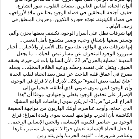
ألوان الحياة، أنفاس العابرين، نبضات القلوب، صور الشارع،
حفيف أجنجة المحلقين في فضاء الوجود بحثا عن ملاذ لأرواحهم
في فضاء الكينونة، تجمّع حجارة التكوين، وحروف المنطق في
زحف الأيام…
إنها شرفات تطل على أسرار الوجود، تكشف بعضها بحزن وألم،
وتستر بعضها بإشفاقٍ وحب، وصبر مشفوع بأمل التغيير…
إنها شرفات تعري الواقع، عله يبوح بكل الأسرار والأخبار… أخبار
سيرورة الوجود المنحرف عن مسار نبض الحياة… ما يجعل
المدينة “مصابة بالحزن”ص22 ، لأن إنسانها بات في حيرة، يخنقه
الضيق، ويثقل على نفسه وحسِّه ووعيه الظلام المخيّم… يجعله
يصرخ في أعماق قلبه الباحث عن نبض يعيد الحياة لقلب الحياة
“عليّ لملمة بعض الضوء” ص23.. لأدرك أن لا فراغ في الوجود،
وأن الوجود ليس سوى صوتي الذي أطلقه، فيحملني إلى
الإصرار على تحقيق الوجود بفعلي واجتهادي، موقنًا أن “هذا
الفراغ المرئي” ص31- لم يكن سوى إرهاصات الواقع المشوَّه
الذي أحدثه، وأوجد عناصره، أولئك الهاربون من مواجهة الحقيقة
الكاشفة بأن الحرب وقوانينها ليست سوى وليدة الفراغ؛ فراغ
الوجود من عناصر الكينونة الإنسانية، والحس الإنساني الرحيم…
ما جعل الحياة الإنسانية تعيش حربًا لا تنتهي، بل تستمر بآثارها
وعناصر شرورها… “انتهت الحرب/ ولم ينته زمن