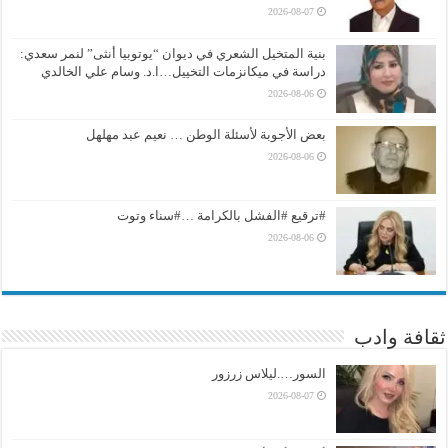
2026-08-07
بنية المتخيل الشعري في ديوان “يوتوبيا أنثى” لنمر سعدي:
دراسة في ميكانزمات التخييل…ا.د. وسام علي الخالدي
2026-08-06
بعض الأجوبة لأسئلة الوطن … نعيم عبد مهلهل
2026-08-06
#ترقيع #الفشل بالكرامة …#سناء وتوت
2026-08-06
ثقافة وادب
السور….ليلاس زرزور
2026-08-07