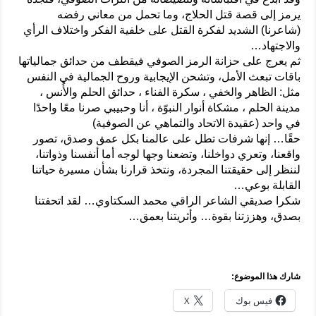
يرمز إلى قصة قتل الحلاج، وما تحمل من معاني رفضه
(شاعرنا) الشديد لفكرة القتل على خلفية الفكر واختلاف الرأي
والاجتهاد…
ثم يعرج على حزانة الرمز الصوفي فيقطف من حدائق جمالياتها
باقات تبعث الأمل، وتشحن الإيجابية وروح الجمالية في النفس
مثل: الظاهر والخفي ، سكرة الفناء ، حدائق الحلم والأُنس ،
مدينة الحلم ، مشكاة أنوار النبوّة ، أنا وحبيبي صرنا معًا واحدًا
في واحد (عقيدة الاتحاد والتماهي عن الصوفية)
حقًا… إنها شرفات تطل على عالمنا بكل عمق وصدق، تصور
واقعنا، وتعري دواخلنا، وتضعنا وجها لوجه أما أنفسنا وذواتنا،
لننظر إلى حقيقتنا المجردة، ونتخذ قرارنا بشأن مسيرة حياتنا
القابلة بوعي…
شكرا صديقي الشاعر الراقي محمد السكتاوي… لقد اتحفتنا
بصدق، وهززتنا بقوة… وأثريتنا بعمق…
شارك هذا الموضوع:
فيس بوك
X