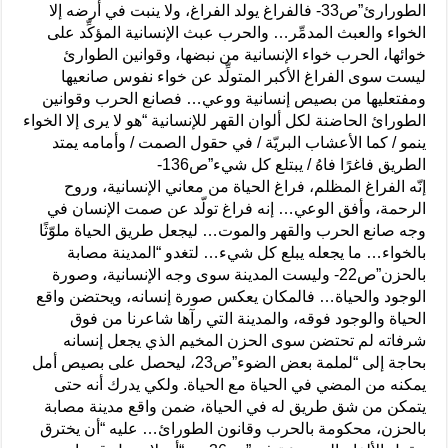
الطورارئ”ص33- فالفراغ يولد الفراغ، ولا ينبت في أرضه إلا
الخواء والعبث المدمِّر… والحرب عبث الإنسانية المؤكِّد على
خوائها، الحرب خواء الإنسانية من نبضها، وقوانين الطوارئ
ليست سوى الفراغ الأكبر المتولِّد عن خواء نفوس صانعيها
ومفتعليها من بصيص إنسانية ووعي… فصانع الحرب وقوانين
الطورائ الحاضنة لكل ألوان القهر للإنسانية “هو لا يرى إلا الخواء
ينمو / كما الأعشاب البريّة / في حقول الصمت / وأمامه يمتد
الطريق فاغرًا فاهُ / يبتلع كل شيء”ص136-
إنّه الفراغ المظلم، فراغ الحياة من معاني الإنسانية، وروح
الرحمة، وأفق الوعي… إنه فراغ تولّد عن صمت الإنسان في
وجه صانع الحرب والقهر والموت… ليجعل طريق الحياة ملوّثًا
بالخواء… ما يجعله يبلع كل شيء… لتغدو “المدينة مصابة
بالحزن”ص22- وليست المدينة سوى وجه الإنسانية، وصورة
الوجود والحياة… فالمكان يعكس صورة إنسانه، ويحتضن واقع
الحياة والوجود فوقه، والمدينة التي رآها شاعرنا من فوق
شرفاته لم تحتضن سوى الحزن المخيم الذي يجعل إنسانه
بحاجة إلى “لملمة بعض الضوء”ص23، ليحصل على بصيص أمل
يمكنه من المضي في الحياة مع الحياة. ولكي يدرك أنه حتى
يتمكن من شق طريق له في الحياة، ضمن واقع مدينة مصابة
بالحزن، محكومة بالحرب وقانون الطورائ… عليه “أن يخترق