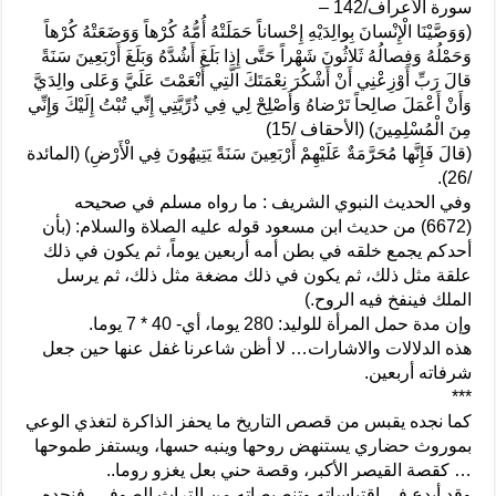
سورة الأعراف/142 –
(وَوَصَّيْنَا الْإِنْسانَ بِوالِدَيْهِ إِحْساناً حَمَلَتْهُ أُمُّهُ كُرْهاً وَوَضَعَتْهُ كُرْهاً
وَحَمْلُهُ وَفِصالُهُ ثَلاثُونَ شَهْراً حَتَّى إِذا بَلَغَ أَشُدَّهُ وَبَلَغَ أَرْبَعِينَ سَنَةً
قالَ رَبِّ أَوْزِعْنِي أَنْ أَشْكُرَ نِعْمَتَكَ الَّتِي أَنْعَمْتَ عَلَيَّ وَعَلى والِدَيَّ
وَأَنْ أَعْمَلَ صالِحاً تَرْضاهُ وَأَصْلِحْ لِي فِي ذُرِّيَّتِي إِنِّي تُبْتُ إِلَيْكَ وَإِنِّي
مِنَ الْمُسْلِمِينَ) (الأحقاف /15)
(قالَ فَإِنَّها مُحَرَّمَةٌ عَلَيْهِمْ أَرْبَعِينَ سَنَةً يَتِيهُونَ فِي الْأَرْضِ) (المائدة
/26).
وفي الحديث النبوي الشريف : ما رواه مسلم في صحيحه
(6672) من حديث ابن مسعود قوله عليه الصلاة والسلام: (بأن
أحدكم يجمع خلقه في بطن أمه أربعين يوماً، ثم يكون في ذلك
علقة مثل ذلك، ثم يكون في ذلك مضغة مثل ذلك، ثم يرسل
الملك فينفخ فيه الروح.)
وإن مدة حمل المرأة للوليد: 280 يوما، أي- 40 * 7 يوما.
هذه الدلالات والاشارات… لا أظن شاعرنا غفل عنها حين جعل
شرفاته أربعين.
***
كما نجده يقبس من قصص التاريخ ما يحفز الذاكرة لتغذي الوعي
بموروث حضاري يستنهض روحها وينبه حسها، ويستفز طموحها
… كقصة القيصر الأكبر، وقصة حني بعل يغزو روما..
وقد أبدع في اقتباساته وتنصيصاته من التراث الصوفي، فنجده