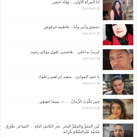
أنا المرأة الأولى….وفاء اخضر
2026-08-07
دمشق وأبي وأنا….فاطمة حرفوش
2026-08-07
غريبٌ بداخلي….هاشمي علوي مولاي رشيد
2026-08-07
يا عبيرَ الموانئِ…سعيد إبراهيم زعلوك
2026-08-07
حِينَ يَكْذِبُ الزَّمانُ ….. د. سِيما حَقِيقِي
2026-08-07
بَيْنَ المَمَرِّ وَالمَقَرِّ البحر: بحر الكامل التام … الشاعر: طَارِق
مُحَمَّد عَبْدِالسَّلَام غُرَابَة