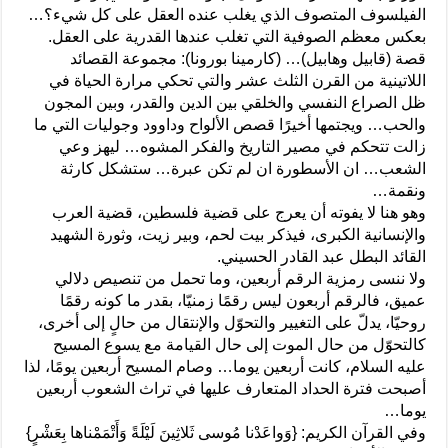
الفيلسوف المتصوف الذي يغلب عنده العقل على كل شيء؟…
بعكس معظم الصوفية التي تغلب عندها القدرية على العقل.
قصة (قابيل وهابيل)… (كارمينا بورونا): مجموعة القصائد
اللاتينية من القرن الثلث عشر والتي تحكي مرارة الحياة في
ظل الصراع النفسي والخلقي بين الدين والقدر، وبين المجون
والحب… ويجتمها أخيرًا قصص الألواح وداوود وجوليات التي ما
زالت تتحكم في مصير التاريخ والفكر المشوه… ليهز وعي
الشعب… ان الأسطورة ان لم تكن عبرة… ستشكل كارثة
ونقمة…
وهو هنا لا يفوته أن يعرج على قضية فلسطين، قضية العرب
والإنسانية الكبرى، فيذكر بيت لحم، وبير زيت، وثورة الشهيد
القائد البطل عبد القادر الحسيني.
ولا ننسى رمزية الرقم أربعين، وما تحمل من تنصيص دلالي
عميق، فالرقم أربعون ليس رقمًا زمنيّا، بقدر ما كونه رقمًا
روحيّا، يدلّ على التغيير والتحوّل والإنتقال من حالٍ إلى أخرى،
كالتحوّل من حال الموت إلى حال القيامة مع يسوع المسيح
عليه السلام، كانت أربعين يوما… وصام المسيح أربعين يومًا، لذا
أصبحت فترة الحداد المتعارف عليها في تراث الشعوب أربعين
يوما…
وفي القرآن الكريم: {وَواعَدْنا مُوسى ثَلاثِينَ لَيْلَةً وَأَتْمَمْناها بِعَشْرٍ}