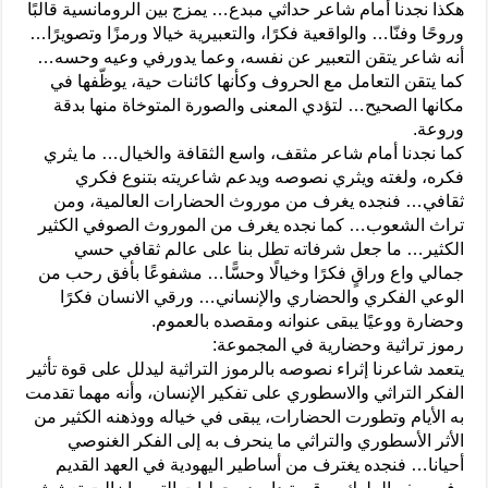
هكذا نجدنا أمام شاعر حداثي مبدع… يمزج بين الرومانسية قالبًا
وروحًا وفنّا… والواقعية فكرًا، والتعبيرية خيالا ورمزًا وتصويرًا…
أنه شاعر يتقن التعبير عن نفسه، وعما يدورفي وعيه وحسه…
كما يتقن التعامل مع الحروف وكأنها كائنات حية، يوظّفها في
مكانها الصحيح… لتؤدي المعنى والصورة المتوخاة منها بدقة
وروعة.
كما نجدنا أمام شاعر مثقف، واسع الثقافة والخيال… ما يثري
فكره، ولغته ويثري نصوصه ويدعم شاعريته بتنوع فكري
ثقافي… فنجده يغرف من موروث الحضارات العالمية، ومن
تراث الشعوب… كما نجده يغرف من الموروث الصوفي الكثير
الكثير… ما جعل شرفاته تطل بنا على عالم ثقافي حسي
جمالي واع وراقٍ فكرًا وخيالًا وحسًّا… مشفوعًا بأفق رحب من
الوعي الفكري والحضاري والإنساني… ورقي الانسان فكرًا
وحضارة ووعيًا يبقى عنوانه ومقصده بالعموم.
رموز تراثية وحضارية في المجموعة:
يتعمد شاعرنا إثراء نصوصه بالرموز التراثية ليدلل على قوة تأثير
الفكر التراثي والاسطوري على تفكير الإنسان، وأنه مهما تقدمت
به الأيام وتطورت الحضارات، يبقى في خياله ووذهنه الكثير من
الأثر الأسطوري والتراثي ما ينحرف به إلى الفكر الغنوصي
أحيانا… فنجده يغترف من أساطير اليهودية في العهد القديم