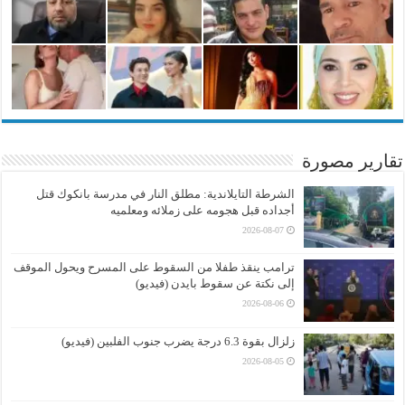
تقارير مصورة
الشرطة التايلاندية: مطلق النار في مدرسة بانكوك قتل
أجداده قبل هجومه على زملائه ومعلميه
2026-08-07
ترامب ينقذ طفلا من السقوط على المسرح ويحول الموقف
إلى نكتة عن سقوط بايدن (فيديو)
2026-08-06
زلزال بقوة 6.3 درجة يضرب جنوب الفلبين (فيديو)
2026-08-05