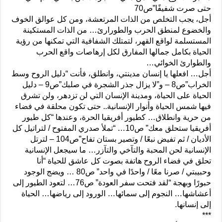
حتى صرت شفيفًا”ص70
أجل، يجب التخلص من الذات المرتعشة، ومن كل عوالق الخوف
والخضوع لمنطق الحرب والطورارئ… من الذات المستكينة
المستسلمة لواقع القهر، لتمتلك الشفافية التي تمكنها من رؤية
الحياة بكامل جمالها المفارق لكل إرهاصات واقع الحرب
والطوارئ الخوائي…
أجل… افعلها يا إنسان مدينتي، وانطلق، فأنت “دليل الروح وسط
الخراب”ص8 – و”لا يزال جذر الشجرة في صلبك”ص9 – دليل
الحياة على الحياة، ومدينة الإنسان التي لن تزدهر، ولن تشرق
فيها شمس الحياة وأنوار الإنسانية.. حتى تكون محلقة في فضاء
من حرية وانطلاق… كطيور أفريقيا الحرة، وعندها “كل طيور
أفريقيا ستحلق معك” ص10… “تملأ صدري المفتوح / لتراتيل كل
الأديان / ثم تفيض نبعًا / وتصير بستان تفاح”ص104 – لترتل
الإنسانية لحن المحبة والتآخي والتآزر… ما سيجعل الإنسانية
تحلق في فضاء الروح هاتفة بصوت كل عاشق للحياة “أنا
وحبيبتي / صرنا معًا / واحدًا في واحد” ص80 … ويضج الوجود
حبورًا وبهجة “لقد فتحت سفر العودة” ص76… لتعود الطيور إلى
أعشاشها… النجوم إلى سمائها… الورود إلى رياضها… الحياة
إلى إنسانها.
***