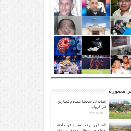
ير مصورة
إصابة 20 شخصا بتصادم قطارين
في كرواتيا
2026-08-09
البنتاغون يرفع السرية عن حادثة
تحطم جسم طائر مجهول بداخله