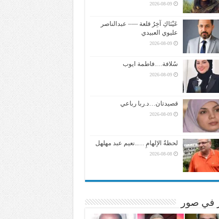
2026-08-09
عَيْنَاكِ آخِرُ قلعة —– عبدالناصر
عليوي العبيدي
2026-08-09
سُلافة….فاطمة ايوب
2026-08-09
قصيدتان…د.ربا رباعي
2026-08-09
لحظةُ الإلهامِ …..نعيم عبد مهلهل
2026-08-08
ر في صور