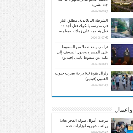
جثة بشرية
2026-08-08
الشرطة التايلاندية: مطلق النار
في مدرسة بانكوك قتل أجداده
قبل هجومه على زملائه ومعلميه
2026-08-07
ترامب ينقذ طفلا من السقوط
على المسرح ويحول الموقف إلى
نكتة عن سقوط بايدن (فيديو)
2026-08-06
زلزال بقوة 6.3 درجة يضرب جنوب
الفلبين (فيديو)
2026-08-05
واعمال
مرصد: أموال صولة الفجر تعادل
رواتب شهرية لوزارات عدة
2026-08-09