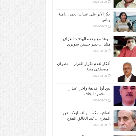
2026-08-09
جَبْرُ الأثر على عتبات العمر…امنة
وناس
2026-08-09
موعد مع وحدة الهدف: العراق
هَمُّنا …حيدر حسين سويري
2026-08-09
أفكار لعدم تكرار الفرار … تطوان
: مصطفى منيغ
2026-08-09
بين أول قذيفة وآخر اعتذار
….محمود الجاف
2026-08-09
اتفاقية مكة …والتساؤلات عن
المغزى…عبد الخالق الفلاح
2026-08-09