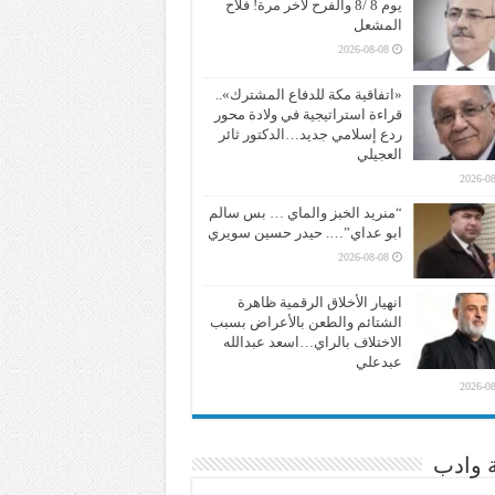
يوم 8 /8 والفرح لآخر مرة! فلاح
المشعل
2026-08-08
«اتفاقية مكة للدفاع المشترك»..
قراءة استراتيجية في ولادة محور
ردع إسلامي جديد…الدكتور ثائر
العجيلي
2026-08
“منريد الخبز والماي … بس سالم
ابو عداي”…. حيدر حسين سويري
2026-08-08
انهيار الأخلاق الرقمية ظاهرة
الشتائم والطعن بالأعراض بسبب
الاختلاف بالراي…اسعد عبدالله
عبدعلي
2026-08
ة وادب