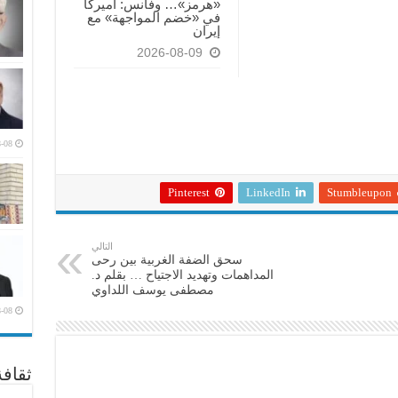
«هرمز»… وفانس: أميركا
في «خضم المواجهة» مع
إيران
2026-08-09
-08
Pinterest
LinkedIn
Stumbleupon
التالي
سحق الضفة الغربية بين رحى
المداهمات وتهديد الاجتياح … بقلم د.
مصطفى يوسف اللداوي
-08
ثقاف