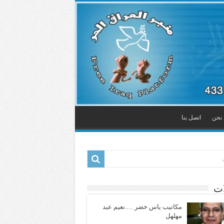
نحن
اتصل بنا
ات
مكاتيب ياس خضر ….نعيم عبد
مهلهل