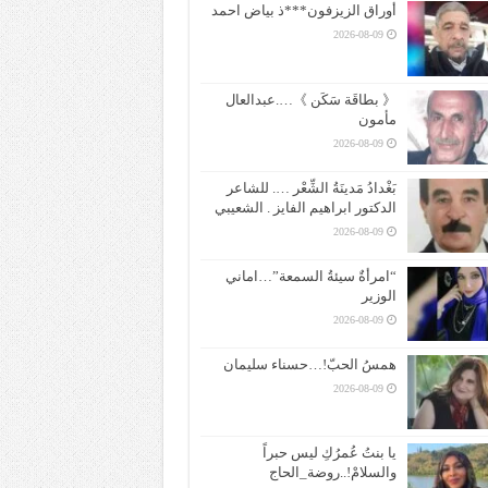
أوراق الزيزفون***ذ بياض احمد
2026-08-09
《 بطاقَة سَكَن 》….عبدالعال
مأمون
2026-08-09
بَغْدادُ مَدينَةُ الشِّعْر …. للشاعر
الدكتور ابراهيم الفايز . الشعيبي
2026-08-09
“امرأةٌ سيئةُ السمعة”…اماني
الوزير
2026-08-09
همسُ الحبّ!…حسناء سليمان
2026-08-09
يا بنتُ عُمرُكِ ليس حبراً
والسلامْ!..روضة_الحاج