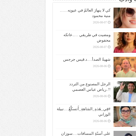
كي لا ينهارَ العالمُ في عيونِه……
منية محمود
2026-08-07
ومضيت في طريقي …..عاتكه
محفوض
2026-08-07
شهيةُ الصدأ….د.قيس جرجس
2026-08-06
الرجل المصنوع من التردد
!!..رياض عباس العصمي
2026-08-06
#فِي_هَذهِ_المَتاهةِ_أَتسكَّعُ….نبيلة
الوزاني
2026-08-06
على أسنّةِ المسافات….سوزان