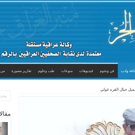
افة وادب
فن ونجوم
فيديوهات
منوعات
طب وعلوم
تقارير مصورة
من 
 …جميل حيال القره غولي
مقال