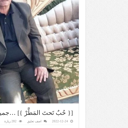
[{ حُبٌ تَحتَ المَطَّرْ }] …ج
2022-12-24
اضف تعليق
282 زيارة