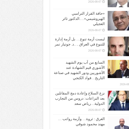
2026-08-07
«حافة القرار الترامبي
الهيروشيمي»….الدكتور ثائر
العجيلي
2026-08-07
ليست أزمة تنوع… بل أزمة إدارة
للتنوع في العراق .. ..د. جوتيار تمر
2026-08-07
السابع من آب يوم الشهيد
الأشوري قيم الشهادة عند
الأشوريين ودور الشهيد في صناعة
التاريخ…فواد الكنجي
2026-08
نزع السلاح وإعادة دمج المقاتلين
بعد النزاعات: دروس من التجارب
الدولية…رياض سعد
2026-08-07
العرق : ثروة… وأزمة رواتب …
مهند محمود شوقي