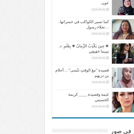
عون
2026-08-06
كما تسير الكواكب في حسراتها .
…نجلاء رسول
2026-08-06
❖ حِينَ يَكْذِبُ الزَّمانُ ❖ بِقَلَمِ: د.
سِيما حَقِيقِي
2026-08-06
قصيدة “معَ الوقتِ تنْسى”….أحلام
بن دريهم
2026-08-06
غيمة وقصيدة ____ كريمة
الحسيني
2026-08-06
ر في صور