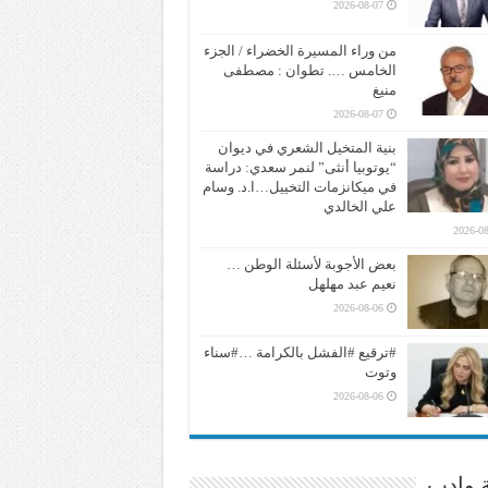
2026-08-07
من وراء المسيرة الخضراء / الجزء
الخامس …. تطوان : مصطفى
منيغ
2026-08-07
بنية المتخيل الشعري في ديوان
“يوتوبيا أنثى” لنمر سعدي: دراسة
في ميكانزمات التخييل…ا.د. وسام
علي الخالدي
2026-08
بعض الأجوبة لأسئلة الوطن …
نعيم عبد مهلهل
2026-08-06
#ترقيع #الفشل بالكرامة …#سناء
وتوت
2026-08-06
ة وادب