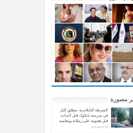
ير مصورة
الشرطة التايلاندية: مطلق النار
في مدرسة بانكوك قتل أجداده
قبل هجومه على زملائه ومعلميه
2026-08-07