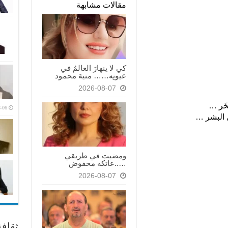
مقالات مشابهة
كي لا ينهارَ العالمُ في
عيونِه…… منية محمود
2026-08-07
خَر …
-06
ل البشر …
ومضيت في طريقي
…..عاتكه محفوض
2026-08-07
ثقاف