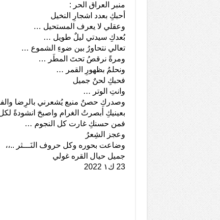
منبر العراق الحر :
أحبكِ بعدد اشجارِ النخيل
وعقلي لا يعرف المستحيل …
بُعدكِ سيدتي ليلٌ طويل …
تعالي نتحاورُ بين ضوءِ الشموع …
ومرةً نرقصُ تحتَ المطَر …
ونحلمُ بظهورِ القمر …
فحبكِ لحنٌ جميل
وانتِ الوتر …
وصدركِ حصنٌ منيع يُشعرني بالرِضا والف
بعينيكِ أبصرتُ الغرام واصبحَ انشودةً لك
فمن حسنكِ غارت كل النجوم …
وعجز الشِعرُ
وضاعت بحوره وكل حروف النَـــثر ..،،
جميل حيال القره غولي
23 ك١ 2022