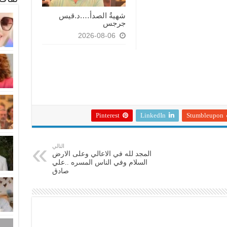
شهيةُ الصدأ….د.قيس
جرجس
2026-08-06
Pinterest
LinkedIn
Stumbleupon
التالي
المجد لله في الاعالي وعلى الارض
السلام وفي الناس المسره ..علي
صادق