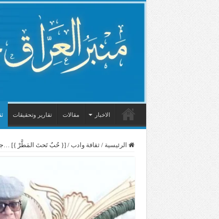
الاخبار
مقالات
تقارير وتحقيقات
ثق
الرئيسية
/
ثقافة وادب
/
[{ حُبٌ تَحتَ المَطَّرْ }]