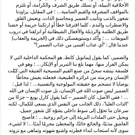
الأخلاقية النبيلة، أو نسلك طريق الشرف والكرامة، أو نلتزم
بالمواقف المشرفة والقيم السامية… ؛ في المقابل، يراودنا
شعور بالذنب وتأنيب الضمير ومحاسبة الذات، ونعيش القلق
والاضطراب والندم ، كلما اقترفنا خطأً أو ارتكبنا جريمة أو خضنا
طريق الظلمة والرذيلة والأفعال الشيطانية أو انزلقنا في دروب
الموبقات … ؛ وأكد دوستويفسكي ذلك في (الجريمة والعقاب)
عندما قال : “أي عذاب أقسى من عذاب الضمير؟”
والضمير، كما يقول إيمانويل كانط، هو المحكمة الداخلية التي لا
يمكن الفرار منها، مهما بلغ بنا التبرير أو الإنكار… ؛ وهو في
فلسفة نيتشه سجنٌ من صنع القيم المسيحية العتيقة التي كبّلت
الإنسان وحرمته من غرائزه الطبيعية، فجعلته يعيش محاطًا
بوصايا لا تنسجم مع حقيقته البيولوجية والنفسية… ؛ لذا قيل :
الضمير ليس صوت الله في الإنسان، بل صوت الإنسان في الله
… ؛ ففي الأصل، كان الضمير – كما يقول كارل يونغ – جزءًا من
“الذات العليا”، ذلك الجانب من النفس الذي يسعى للكمال، لكنه
سرعان ما تحوّل إلى سوط داخلي يشوّه كل شعور جميل،
ويحيل حتى الملذات البريئة إلى جرائم روحية… ؛ فأصبح
العاشق مذنبًا، والجائع خائنًا، والمخطئ مجرمًا أبديًا…؛ لا لشيء،
سوى لأنه استجاب لنداء فطرته واشبع شهوته وتماهى مع نزوته