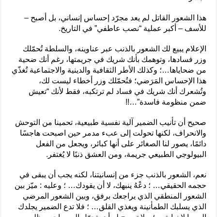
هذا الشعور القاتل لم يعد مجرّد إحساس إنساني، بل أصبح –
للأسف – أكبر عملية “نصب عاطفي” في التاريخ.
الإعلام يبيع لك الشعور بالذنب عبر عناوينه، والسلطة تُحمّلك
وزر فسادها، وتوهمك بأنك شريك في جريمتها، رغم أنك ضحية
من ضحاياها…؛ وكذلك الأطر الثقافية والدينية والاجتماعية تُغذّي
هذا الإحساس المَرَضي؛ فتُحمّلك وزر أخطاء ليست لك،
وتُشعرك أنك شريك في فساد لم ترتكبه، فقط لأنك “تعيش
ضمن منظومة فاسدة”…!!
صحيح أن تأنيب الضمير آلية نفسية طبيعية، تحمينا من التوحش
والانحراف، لكنها تحولت إلى عبء مدمر حين اصبحت هاجسًا
دائمًا، يصور لنا الصغائر على أنها كبائر، ويجعل من الفعل
البيولوجي الطبيعي جريمة، ومن العشق ذنبًا لا يُغتفر.
نعم، الشعور بالذنب جزء من إنسانيتنا، لكنه يجب أن يبقى في
حجمه الحقيقي… ؛ دعْهُ ينبهك، لا أن يقودك… ؛ وعليه : ميّز بين
الشعور المنطقي الذي يراجعك برفق، وبين الشعور المرضي
الذي يسلبك الطمأنينة ويغذي القلق… ؛ فلا تدع الضمير يجلدك