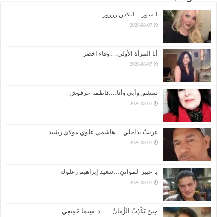
السور….ليلاس زرزور
2026-08-07
أنا المرأة الأولى….وفاء اخضر
2026-08-07
دمشق وأبي وأنا….فاطمة حرفوش
2026-08-07
غريبٌ بداخلي….هاشمي علوي مولاي رشيد
2026-08-07
يا عبيرَ الموانئِ…سعيد إبراهيم زعلوك
2026-08-07
حِينَ يَكْذِبُ الزَّمانُ ….. د. سِيما حَقِيقِي