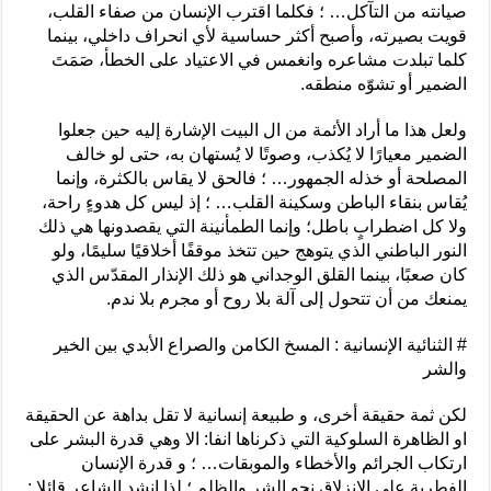
صيانته من التآكل… ؛ فكلما اقترب الإنسان من صفاء القلب،
قويت بصيرته، وأصبح أكثر حساسية لأي انحراف داخلي، بينما
كلما تبلدت مشاعره وانغمس في الاعتياد على الخطأ، صَمَتَ
الضمير أو تشوّه منطقه.
ولعل هذا ما أراد الأئمة من ال البيت الإشارة إليه حين جعلوا
الضمير معيارًا لا يُكذب، وصوتًا لا يُستهان به، حتى لو خالف
المصلحة أو خذله الجمهور… ؛ فالحق لا يقاس بالكثرة، وإنما
يُقاس بنقاء الباطن وسكينة القلب… ؛ إذ ليس كل هدوءٍ راحة،
ولا كل اضطرابٍ باطل؛ وإنما الطمأنينة التي يقصدونها هي ذلك
النور الباطني الذي يتوهج حين تتخذ موقفًا أخلاقيًا سليمًا، ولو
كان صعبًا، بينما القلق الوجداني هو ذلك الإنذار المقدّس الذي
يمنعك من أن تتحول إلى آلة بلا روح أو مجرم بلا ندم.
# الثنائية الإنسانية : المسخ الكامن والصراع الأبدي بين الخير
والشر
لكن ثمة حقيقة أخرى، و طبيعة إنسانية لا تقل بداهة عن الحقيقة
او الظاهرة السلوكية التي ذكرناها انفا: الا وهي قدرة البشر على
ارتكاب الجرائم والأخطاء والموبقات… ؛ و قدرة الإنسان
الفطرية على الانزلاق نحو الشر والظلم ؛ لذا انشد الشاعر قائلا :