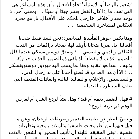
“شعور بالرضا أو الاستياء” تجاه الأفعال، وأن هذه المشاعر هي
التي تحدد ما إذا كان الفعل يعتبر جيدًا أو سيئًا… ؛ بمعنى آخر، لا
يوجد معيار أخلاقي خارجي للحكم على الأفعال، بل هو مجرد
انعكاس لمشاعرنا الشخصية … .
وهنا يكمن جوهر المأساة المعاصرة: نحن لسنا فقط ضحايا
أفعالنا، بل صرنا ضحايا تأويلنا لها، ضحايا تراكمات من الذنب
الثقافي والديني والنفسي… ؛ وصدق دوستويفسكي عندما قال :
“الضمير عذاب لا ينقطع”، اذ يلقى ذو الضمير العذاب حين يُقر
بذنبه… ؛هذا هو عقابه وفقا لما يذهب اليه فيودور دوستويفسكي
… ؛ الا أن هذا العذاب قد يُصنع أحياناً على يد رجال الدين،
والسياسيين، والإعلام، والتقاليد البالية والعادات القديمة التي
تغلف السيطرة بالفضيلة… .
# فهل الضمير نعمة أم قيد؟ وهل نشأ لردع الشر، أم لغرس
الوهم في تربة الروح؟
وبغضّ النظر عن طبيعة الضمير وتعريفات الوجدان، وعن ما
قيل فيهما من أطروحات فلسفية وتأملات روحية ونظريات
نفسية ، تبقى الحقيقة الثابتة أن تأنيب الضمير أو الشعور بالذنب