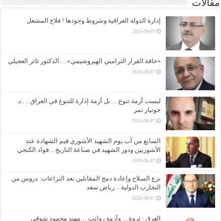
مقالات
إدارة الدولة العراقية وشروط وجودها ! فلاح المشعل
2026-08-07
«حافة القرار الترامبي الهيروشيمي»….الدكتور ثائر العجيلي
2026-08-07
ليست أزمة تنوع… بل أزمة إدارة للتنوع في العراق .. ..د.
جوتيار تمر
2026-08-07
السابع من آب يوم الشهيد الأشوري قيم الشهادة عند
الأشوريين ودور الشهيد في صناعة التاريخ…فواد الكنجي
2026-08-07
نزع السلاح وإعادة دمج المقاتلين بعد النزاعات: دروس من
التجارب الدولية…رياض سعد
2026-08-07
العرق : ثروة… وأزمة رواتب …مهند محمود شوقي