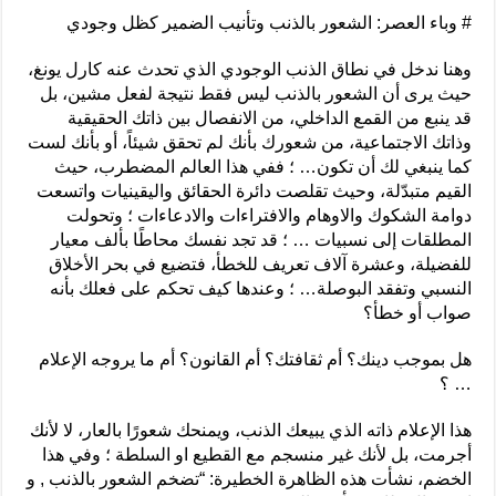
# وباء العصر: الشعور بالذنب وتأنيب الضمير كظل وجودي
وهنا ندخل في نطاق الذنب الوجودي الذي تحدث عنه كارل يونغ،
حيث يرى أن الشعور بالذنب ليس فقط نتيجة لفعل مشين، بل
قد ينبع من القمع الداخلي، من الانفصال بين ذاتك الحقيقية
وذاتك الاجتماعية، من شعورك بأنك لم تحقق شيئاً، أو بأنك لست
كما ينبغي لك أن تكون… ؛ ففي هذا العالم المضطرب، حيث
القيم متبدّلة، وحيث تقلصت دائرة الحقائق واليقينيات واتسعت
دوامة الشكوك والاوهام والافتراءات والادعاءات ؛ وتحولت
المطلقات إلى نسبيات … ؛ قد تجد نفسك محاطًا بألف معيار
للفضيلة، وعشرة آلاف تعريف للخطأ، فتضيع في بحر الأخلاق
النسبي وتفقد البوصلة… ؛ وعندها كيف تحكم على فعلك بأنه
صواب أو خطأ؟
هل بموجب دينك؟ أم ثقافتك؟ أم القانون؟ أم ما يروجه الإعلام
… ؟
هذا الإعلام ذاته الذي يبيعك الذنب، ويمنحك شعورًا بالعار، لا لأنك
أجرمت، بل لأنك غير منسجم مع القطيع او السلطة ؛ وفي هذا
الخضم، نشأت هذه الظاهرة الخطيرة: “تضخم الشعور بالذنب , و