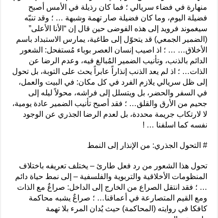
منهارة في فضاء سريالي ؛ فما كان رذيلة في الأمس أصبح
فضيلة اليوم، وما كان فضيلة صار تهمة وشبهة … ؛ وقد تنبّه
سيغموند فرويد إلى هذه الفوضى حين قال إن “الأنا الأعلى”
(الضمير الجمعي) قد يتحوّل إلى طاغية، يمارس الاستبداد باسم
الأخلاق… … ؛ اذ اصيب إنسان العصر بوباء مُستفحل: الشعور
الدائم بالذنب، وتأنيب الضمير المُبالغ فيه، وعدم الرضا عن
الذات… ؛ اذ لم يعد الذنب إنذاراً عابراً يحث على التوبة، بل تحول
إلى ظل سريالي يلازم الفرد في كل مكان: في البيت والعمل،
في السفر والحضر، بل ويتسلل إلى فراشه، محولاً ليله إلى
جحيم من الأرق والقلق… ؛ فقد أصبح تأنيب الضمير عادة يومية،
لا لارتكاب جريمة محددة، بل لعدم الرضا الجذري عن الوجود
نفسه كما اسلفنا … !
# التحول الجذري: من الإنذار إلى النمط
تحول هذا الشعور من رد فعل طارئ – يختلف تعريفه باختلاف
المنظومات الأخلاقية والتربوية والفلسفية – إلى نمط حياة دائم
… ؛ فقد انتقل الصراع من الخارج إلى الداخل: صراعٌ مع الذات
ومع القيم المتصارعة في أعماقنا… ؛ صراعٌ يشبه محاكمة
كافكا في روايته (المحاكمة) حيث يُدان المرء بلا تهمة