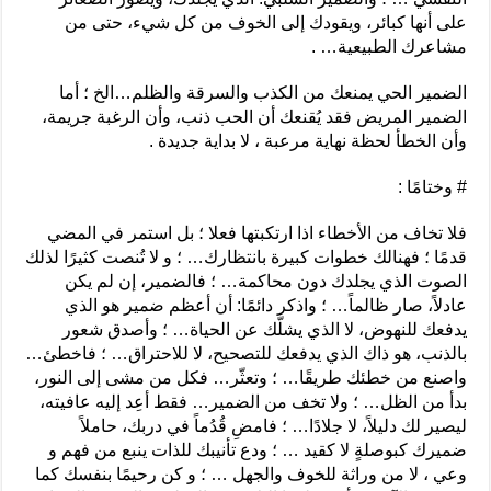
على أنها كبائر، ويقودك إلى الخوف من كل شيء، حتى من
مشاعرك الطبيعية… .
الضمير الحي يمنعك من الكذب والسرقة والظلم…الخ ؛ أما
الضمير المريض فقد يُقنعك أن الحب ذنب، وأن الرغبة جريمة،
وأن الخطأ لحظة نهاية مرعبة ، لا بداية جديدة .
# وختامًا :
فلا تخاف من الأخطاء اذا ارتكبتها فعلا ؛ بل استمر في المضي
قدمًا ؛ فهنالك خطوات كبيرة بانتظارك… ؛ و لا تُنصت كثيرًا لذلك
الصوت الذي يجلدك دون محاكمة… ؛ فالضمير، إن لم يكن
عادلاً، صار ظالماً… ؛ واذكر دائمًا: أن أعظم ضمير هو الذي
يدفعك للنهوض، لا الذي يشلّك عن الحياة… ؛ وأصدق شعور
بالذنب، هو ذاك الذي يدفعك للتصحيح، لا للاحتراق… ؛ فاخطئ…
واصنع من خطئك طريقًا… ؛ وتعثّر… فكل من مشى إلى النور،
بدأ من الظل… ؛ ولا تخف من الضمير… فقط أعِد إليه عافيته،
ليصير لك دليلاً، لا جلادًا… ؛ فامضِ قُدُماً في دربك، حاملاً
ضميرك كبوصلةٍ لا كقيد … ؛ ودع تأنيبك للذات ينبع من فهم و
وعي ، لا من وراثة للخوف والجهل … ؛ و كن رحيمًا بنفسك كما