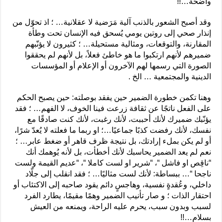
واضحة…!!
وقد أصبح الشعور بالذنب آلية مَرَضية لا عقلانية… ؛ اذ تحوّل من
إنذار صحي إلى روتين يومي يُسحق فيه الإنسان تحت وطأة
المقارنة، والتوقعات، ومثالية مستحيلة… ؛ كثيرون لا يؤنّبهم
ضميرهم لأنهم ارتكبوا ما هو خاطئ فعلاً، بل لأنهم لم يحققوا
الصورة التي رسمها لهم الآخرون أو الإعلام أو المؤسسات
الدينية والمجتمعية … الخ .
وهنا تكمن خطورة الضمير حين يفقد بوصلته: حين يصبح الحكم
على الفعل ناتجًا عن ثقافة زرعت فينا الخوف، لا الفهم… ؛ فقد
يؤنّبك ضميرك لأنك أحببت، لأنك رغبت، لأنك كنت صادقًا مع
نفسك، لأنك رفضت كذبًا جماعيًا…؛ او ربما ما فعلته لا يُعدّ شرًا،
أو لم يكن بملء إرادتك، بل نتيجة ظرف قاهر أو ضغط عابر… ؛
نعم لم يعد الضمير يحاسبك لأنك أخطأت، بل لأنه يُوهمك أنك
“ناقِص او فاشل “، “شرير او لست كاملا “، “عديم القيمة ولست
ناجحا “… ببساطة: لأنك لست مثاليًا… ؛ فقد انقلب إلى جلّاد
داخلي، وعُقدةٍ نفسية، وهاجسٍ دائم يقود صاحبه إلى الاكتئاب أو
احتقار الذات ؛ و صار تأنيب الضمير وهمًا مقيمًا، يطارد الفرد
لسبب وبدون سبب، يحرم عليه الراحة، ويمنعه من العيش
بسلام…!!