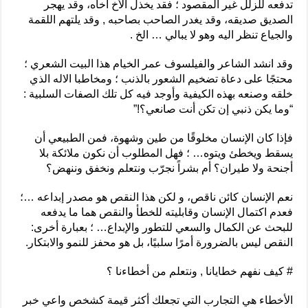
تدفعه للزلل غير المقصود ؛ فقد يخذل الأخ أخاه، وقد يهجر
الصديق صديقه، وقد يغدر الصاحب بصاحبه , وقد يلتهم اللقمة
والجياع تنظر اليه وهو لا يبالي … الخ .
وقد انشد الشاعر والفيلسوف عمر الخيام هذا البيت الشعري ؛
محتجًا على دعاة تضخيم الشعور بالذنب ؛ ومخاطبا الاله الذي
خلقه وصنعه بهذه الكيفية وأوجد فيه كل تلك الصفات السلبية :
“وما يكن ذنبي إن تكن أنت صانعي؟!”
فإذا كان الإنسان مخلوقًا من طين وشهوة، فمن الطبيعي أن
يسقط ويخطئ ويتوه… ؛ فهل المطلوب أن نكون ملائكة بلا
أجنحة ولا طيران؟ أم بشراً نجرّب ونتعلم ونخفق وننهض؟
نعم الإنسان كائن ناقص، و لكن هذا النقص هو مصدر إبداعه …؛
فعدم اكتمال الإنسان وقابليته للخطأ والنقص هما ما يدفعه
للبحث عن الكمال والسعي للتطور والإبداع… ؛ بعبارة أخرى:
النقص ليس بالضرورة أمرًا سلبيًا، بل هو محفز للنمو والابتكار.
# كيف نفهم خطايانا , ونتعلم من أخطاءنا ؟
الأخطاء هي التجارب التي تجعلك أكثر قيمة كشخص واعي خبر