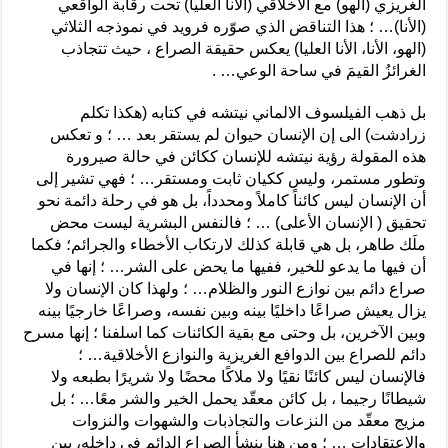
الغريزي (الهو) مع الأخلاقي (الأنا العليا) تحت رقابة الواقعي
(الأنا)… ؛ هذا التناقض الذي صوّره فرويد في نموذجه الثلاثي
(الهو، الأنا، الأنا العليا) يعكس حقيقة الصراع ، حيث تتجاذب
الغرائزُ القيمَ في ساحة الوعي… .
بل ذهب الفيلسوف الالماني نيتشه في كتابه (هكذا تكلم
زرادشت) الى إن الإنسان حيوان لم يستقر بعد … ؛ و تعكس
هذه المقولة رؤية نيتشه للإنسان ككائن في حالة صيرورة
وتطور مستمر، وليس ككيان ثابت ومستقر… ؛ فهي تشير إلى
أن الإنسان ليس كائناً كاملاً ومحدداً، بل هو في رحلة دائمة نحو
تحقيق ( الإنسان الأعلى) … ؛ فالنفس البشرية ليست محض
ملَك طاهر، بل هي قابلة كذلك لارتكاب الأخطاء والجرائم؛ فكما
أن فيها ما يدعو للخير، ففيها ما يحض على الشر… ؛ إنها في
صراع دائم بين نوازع النور والظلام… ؛ ولهذا كان الإنسان ولا
يزال يعيش صراعًا داخليًا بينه وبين نفسه، وصراعًا خارجيًا بينه
وبين الآخرين، بل وحتى مع بقية الكائنات كما اسلفنا ؛ إنها مسرح
دائم للصراع بين الدوافع الغريزية والنوازع الأخلاقية… ؛
فالإنسان ليس كائنًا نقيًا ولا ملاكًا محضًا ولا شريرًا بطبعه ولا
شيطانًا رجيما ، بل كائن معقّد يحمل الخير والشر معًا… ؛ بل
مزيج معقّد من النزعات والتجاذبات والشهوات والنزوات
والاعتقادات … ؛ ومن هنا ينشأ الصراع الدائم في داخله، بين