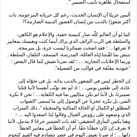
استفحال ظاهرة تأنيب الضمير ” .
أليس غريبًا أن الإنسان الحديث، رغم كل حرياته المزعومة، بات
أكثر شعورًا بالذنب من إنسان العصور الدينية الصارمة؟!
كما لو أن العالم كلّه صار كنيسة خفية، والإعلام هو الكاهن،
والسلطة هي الرب الزائف الذي يراك أينما كنت ويقيسك بمعايير
لا تعرفها… ؛ فقد اضحت ضمائرنا ليست حرة، بل مبرمجة،
تنبض بما لقّنتنا إياه العائلة، المدرسة، المسجد، التلفاز، السلطة ,
وربما الإعلانات التجارية … ؛ لقد صرنا نعيش كما قال البعض :
“عبودية مقنّعة في قوالب من الفضيلة”.
إن الخطر ليس في الشعور بالذنب بذاته، بل في تحوّله إلى
عادة، إلى طقس يومي… ؛ اذ لم نعد نؤنّب أنفسنا لأننا قتلنا
ضميرنا، بل لأننا لم نكن مثاليين بما فيه الكفاية… ؛ نحن لا نكره
الشر، بل نكره عجزنا عن الوصول إلى ما يُسمى “الصواب
المطلق او الكمال او الحالة المثالية والمتخيلة “، ذلك السراب
الذي وضعوه على رؤوس الجبال وقالوا لنا: اصعدوا اليه … ؛
وهنا يكمن المأزق الحقيقي: لقد بات الضمير جرحًا لا يندمل، لأننا
لا نعرف إن كان خطأنا حقًا، أم أن الخطأ في معايير الخطأ
ذاتها… ؛ اذ صرنا نعيش اليوم في عصر تتصادم فيه القيم كنجوم