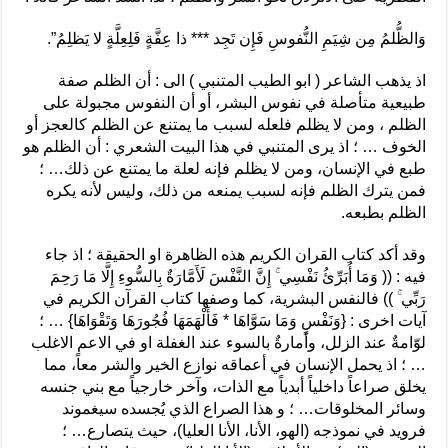
وَالظُّلمُ مِن شِيَمِ النُّفوسِ فَإِن تَجِد *** ذا عِفَّةٍ فَلِعِلَّةٍ لا يَظلِمُ”.
اذ يذهب الشاعر ( ابو الطيب المتنبي ) الى : أن الظلم صفة
طبيعية متأصلة في نفوس البشر، أو أن النفوس مجبولة على
الظلم ، ومن لا يظلم فلعله لسبب ما يمتنع عن الظلم كالعجز أو
الخوف … ؛ اذ يرى المتنبي في هذا البيت الشعري : أن الظلم هو
طبع في الإنسان، ومن لا يظلم فإنه لعلة ما يمتنع عن ذلك… ؛
فمن يترك الظلم فإنه لسبب يمنعه من ذلك، وليس لأنه يكره
الظلم بطبعه.
وقد أكد كتاب القران الكريم هذه الظاهرة او الحقيقة ؛ اذ جاء
فيه : (( وَمَا أُبَرِّئُ نَفْسِي ۚ إِنَّ النَّفْسَ لَأَمَّارَةٌ بِالسُّوءِ إِلَّا مَا رَحِمَ
رَبِّي ۚ )) فالنفس البشرية، كما وصفها كتاب القرآن الكريم في
آيات اخرى : {وَنَفْسٍ وَمَا سَوَّاهَا * فَأَلْهَمَهَا فُجُورَهَا وَتَقْوَاهَا} … ؛
لوّامةٌ عند الزلل، وأمارةٌ بالسوء عند الغفلة او في الاعم الاغلب
… ؛ اذ يحمل الإنسان في أعماقه نوازع الخير والشر معاً، مما
يخلق صراعاً داخلياً أبدياً مع الذات، وآخر خارجياً مع بني جنسه
وسائر المخلوقات… ؛ و هذا الصراع الذي يُجسده سيغموند
فرويد في نموذجه (الهو، الأنا، الأنا العليا)، حيث يتصارع… ؛