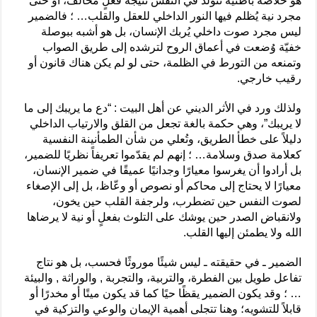
هو خلاصة باطنية تتولّد في النفس نتيجة فعلٍ مخالف، أو حتى
مجرد نية يُظلم فيها النور الداخلي للعقل والقلب… ؛ فالضمير
ليس مجرد صوت داخلي يُربك الإنسان، بل هو أشبه ببوصلة
خفيّة وُضعت في أعماق الروح لترشده إلى طريق الصواب
وتمنعه من التورط في الظلمة، حتى لو لم يكن هناك قانون أو
رقيب خارجي.
ولذلك ورد في الأثر الديني عن أهل البيت : “دع ما يريبك إلى ما
لا يريبك”، وهي حكمة بالغة تجعل من القلق والارتياب الداخلي
دليلاً على خطأ الطريق، وتُعلي من شأن الطمأنينة النفسية
كعلامة صدق وسلامة… ؛ إنهم لم يقدّموا تعريفاً نظريًا للضمير،
بل أرادوا أن يغرسوا معيارًا وجدانيًا عميقًا في ضمير الإنسان،
معيارًا لا يحتاج إلى محاكم أو نصوص أو وعّاظ، بل إلى الإصغاء
لصوت النفس حين تضطرب، ولرجفة القلب حين يخون،
ولانقباض الصدر حين يوشك على التلوث بفعلٍ أو نية لا يرضاها
الله ولا يطمئن إليها القلب.
الضمير ـ في حقيقته ـ ليس شيئًا موروثًا فحسب، بل هو نتاج
تفاعل طويل بين الفطرة، والتربية، والتجربة , والوراثة , والبيئة
… ؛ وقد يكون الضمير يقظًا حيًا كما قد يكون ميتًا أو مخدرًا أو
قابلاً للتشويه؛ وهنا تتجلى أهمية الإيمان والوعي والتزكية في