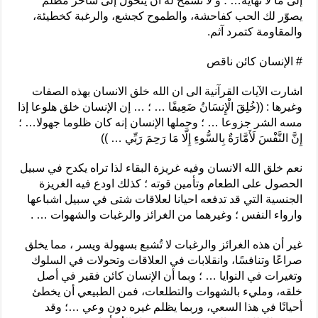
إلى ما لا نهاية… ؛ و لا تسمح له أن يتحوّل إلى ساحر مظلم
يصوّر لك الحب كفاحشة، والطموح كجشع، والرغبة كخطيئة،
والمقاومة كتمرد آثم.
# الإنسان كائن ناقص
اشارت الآيات القرآنية الى ان الله خلق الانسان بهذه الصفات
وغيرها : ((خُلِقَ الْإِنسَانُ ضَعِيفًا … ؛ … إن الإنسان خلق هلوعا إذا
مسه الشر جزوعا … ؛ وحملها الإنسان إنه كان ظلوما جهولا… ؛
إِنَّ النَّفْسَ لَأَمَّارَةٌ بِالسُّوءِ إِلَّا مَا رَحِمَ رَبِّي … ))
نعم خلق الله الانسان وفيه غريزة البقاء لذا تراه يكدح في سبيل
الحصول على الطعام وتأمين قوته ؛ كذلك اودع فيه الغريزة
الجنسية التي قد تدفعه احيانا لعلاقات شتى في سبيل اشباعها
وارواء النفس ؛ وغيرهما من الغرائز والرغبات والشهوات … .
غير أن هذه الغرائز والرغبات لا تُشبع بسهولة ويسر ، مما يخلق
صراعًا وتنافسًا، وانقلابات في العلاقات وتحولات في السلوك
وتغيرات في النوايا … ؛ وبما أن الإنسان كائن فقير في أصل
خلقه، ومليء بالشهوات والتطلعات، فمن الطبيعي أن يخطئ
أحيانًا في هذا السعي، وربما يظلم غيره دون وعي …؛ وقد