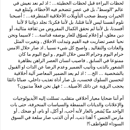
لحظات البراءة قبل لحظات الخطيئة… ؛ اذ لم نعد نعيش في
عالم “الوسط”، بل في عصرٍ تتضخم فيه الأخطاء، وتُبتلع فيه
الخيرات وسط صخب التأويلات الأخلاقية المتطرفة… ؛ أصبحنا
نلوم أنفسنا ليس لأننا قتلنا، بل لأننا فكرنا؛ نجلد ذواتنا لا لأننا
أفسدنا، بل لأننا لم نحقق الكمال المفروض من ثقافة مثالية، أو
دين مغلق، أو إعلام يُسوّق للعار بوصفه قداسة… ؛ لاسيما ونحن
نحيا عصر تضاربت فيه القيم وتبدلت الاخلاق , وتغيرت المثل
والعادات والتقاليد , واصبح كل شيء نسبيا , اذ صار حلال الامس
حرام اليوم وحرام الامس حلال اليوم , و ابيح اليوم ما كان
ممنوعا في السابق , فاصيب انسان العصر الراهن بظاهرة
الشعور بالذنب وتأنيب الضمير وعدم الرضا عن الذات او القبول
بالشخصية … الخ… ؛ اذ لم يعد الضمير المعاصر آلية أخلاقية
لتحسين السلوك فحسب، بل صار أداة تعذيب داخلي، ضبابًا دائمًا
يحجب الرؤية عن ذاتك الأصيلة… ؛ فهل نحن فعلاً مذنبون؟
أم أننا ضحايا معيار أخلاقي متقلب، تسللت إليه الأيديولوجيات
والإعلانات والديانات المنمطة والسياسات المنحرفة، حتى بات
الواحد منّا يُشعر بالعار لأنه أحب، أو أكل، أو نام، أو ضحك , أو
مارس الجنس ؟ أهذا ذنب، أم أن الذنب صار سلعة في السوق
السوداء للعواطف؟!