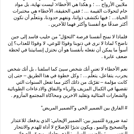
ملايين الأرواح … ؛ و هكذا هي الأخطاء: ليست نهاية، بل مواد
خام لتحولات القيمة … ؛ ففي الحقيقة، الأخطاء هي مختبرات
الحياة… ؛ فيها نكتشف ذواتنا، ونفهم حدودنا، ونتعلّم أن نكون
أكثر صدقًا مع أنفسنا وأكثر فهما للآخرين .
فلماذا لا نمنح أنفسنا فرصة “التحوّل” من حليب فاسد إلى جبن
ناضج؟ لماذا لا نرى في ذنوبنا وقودًا للوعي، لا وقودًا للعذاب؟ إن
أسوأ ما يمكن أن نفعله بأنفسنا هو أن نختزل إنسانيتنا في لحظة
ضعف عابرة .
نعم الأخطاء لا تعني أنك شخص سيئ كما اسلفنا ، بل أنك شخص
يجرب، يتفاعل، يتعلّم… ؛ وكل خطوة في هذا الطريق – حتى إن
كانت مؤلمة – تقرّبك من ذاتك أكثر مما تفعل السنوات التي
تقضيها في الكمال المزيف والرياء والنفاق والادعاءات الطوبائية
والشعارات المثالية وتقليد الاخرين ومحاكاة المجتمع المأزوم .
# الفارق بين الضمير الحي و”الضمير المريض”
ثمة ضرورة للتمييز بين: الضمير الإيجابي: الذي يدفعك للاعتذار
والتصحيح والنمو , ويكون نذيرًا للإصلاح لا أداة للهدم والانتحار
النفسي … ؛ والضمير السلبي: الذي يجلدك، ويصوّر الصغائر