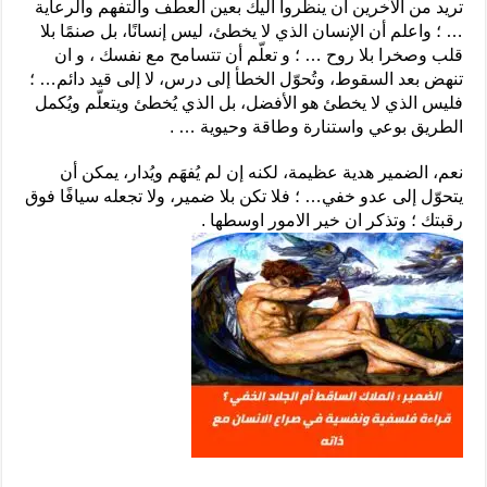
تريد من الآخرين أن ينظروا اليك بعين العطف والتفهم والرعاية
… ؛ واعلم أن الإنسان الذي لا يخطئ، ليس إنسانًا، بل صنمًا بلا
قلب وصخرا بلا روح … ؛ و تعلّم أن تتسامح مع نفسك ، و ان
تنهض بعد السقوط، وتُحوّل الخطأ إلى درس، لا إلى قيد دائم… ؛
فليس الذي لا يخطئ هو الأفضل، بل الذي يُخطئ ويتعلّم ويُكمل
الطريق بوعي واستنارة وطاقة وحيوية … .
نعم، الضمير هدية عظيمة، لكنه إن لم يُفهَم ويُدار، يمكن أن
يتحوّل إلى عدو خفي… ؛ فلا تكن بلا ضمير، ولا تجعله سيافًا فوق
رقبتك ؛ وتذكر ان خير الامور اوسطها .