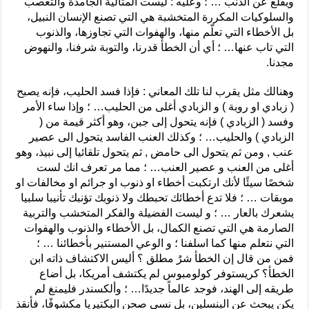
ويقلع عن الذنب … ؛ وعليه : ليست المثالية الجامدة والتعصب
والسلوكيات المكررة المتخشبة هي التي تصنع الإنسان النبيل،
بل الأخطاء التي تعلّم منها، والهفوات التي تجاوزها، والذنوب
التي تاب عنها… ؛ أي أن الخطأ قدرنا، والتوبة شرفنا، والنهوض
مجدنا.
وهنالك مثل يقرب لنا تلك المعاني : فإذا فسد الحليب، فإنه يصبح
( زبادي او روبة ) و الزبادي أغلى من الحليب… ؛ وإذا ساء الأمر
وفسد ( الزبادي ) فإنه يتحول إلى جبن، وهو أكثر قيمة من (
الزبادي ) والحليب… ؛ وكذلك العنب الفاسد يتحول الى عصير
عنب , ومن ثم يتحول الى حامض , ثم يتحول تلقائيا إلى نبيذ، وهو
أغلى من العنب و عصير العنب… ؛ مما مر تعرف انك لست
شخصًا سيئًا لأنك ارتكبت أخطاء او ذنوب او جرائم او مخالفات او
موبقات … ؛ فلا تدع أخطائك تحبطك ولا ذنوبك تؤنبك تأنيبا سلبيا
يشعرك بالعار … ؛ و ليست الفضيلة والفكر المتخشب والتربية
الصارمة هي التي تصنع الكمال، بل الأخطاء والذنوب والهفوات
التي نتعلم منها كما اسلفنا ؛ و الوعي المستنير بأخطائنا … ؛
فمن من قال إن الخطأ شرٌ مطلق ؟ أليس الاكتشاف ذاته ابن
الخطأ؟ كريستوفر كولومبوس لم يكتشف أمريكا، بل أضاع
طريقه إلى الهند، فوجد عالماً جديدًا… ؛ وألكسندر فليمنغ لم
يكن يبحث عن البنسلين، بل نسي صحن البكتيريا مكشوفًا، فأنقذ