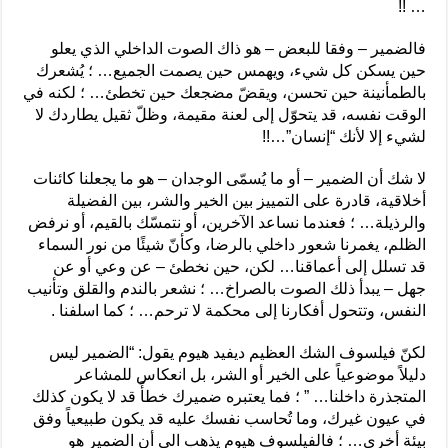
… !!
فالضمير – وفقا للبعض – هو ذاك الصوت الداخلي الذي يعلو
حين يسكن كل شيء، ويهمس حين يصمت الجميع… ؛ يُشعرك
بالطمأنينة حين تحسن، ويقضّ مضجعك حين تخطئ… ؛ لكنه في
الوقت نفسه، قد يتحوّل إلى لعنة مقيمة، وظلّ ثقيل يطاردك لا
لشيء إلا لأنك “إنسان”…!!
لا شك أن الضمير – أو ما يُسمّى الوجدان – هو ما يجعلنا كائنات
أخلاقية، قادرة على التمييز بين الخير والشر، بين الفضيلة
والرذيلة… ؛ فعندما نساعد الآخرين، أو نتمسّك بالقيم، أو نرفض
الظلم، يغمرنا شعور داخلي بالرضا، وكأنّ شيئًا من نور السماء
قد تسلل إلى أعماقنا… لكن، حين نخطئ – عن وعي أو عن
جهل – يبدأ ذلك الصوت بالصراخ… ؛ نشعر بالندم والقلق وتأنيب
النفس، وتتحول أفكارنا إلى محكمة لا ترحم… ؛ كما اسلفنا .
لكنّ فيلسوف الشك العظيم ديفيد هيوم يقول: “الضمير ليس
دليلاً موضوعياً على الخير أو الشر، بل انعكاس للمشاعر
المتجذرة داخلنا… ” ؛ فما يعتبره ضميرك خطأً قد لا يكون كذلك
في عيون غيرك، وما تُحاسب نفسك عليه قد يكون طبيعياً وفق
بيئة أخرى… ؛ فالفيلسوف هيوم يذهب الى أن الضمير هو