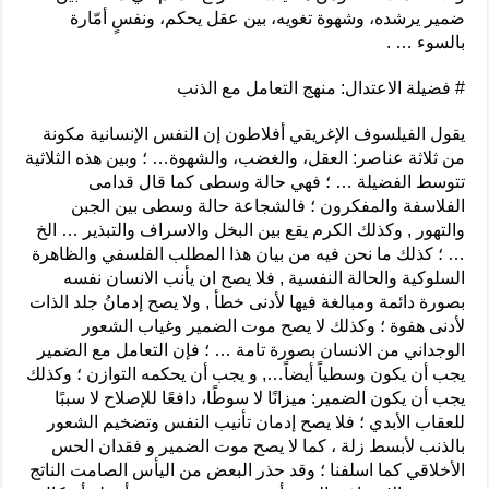
ضمير يرشده، وشهوة تغويه، بين عقل يحكم، ونفسٍ أمّارة
بالسوء … .
# فضيلة الاعتدال: منهج التعامل مع الذنب
يقول الفيلسوف الإغريقي أفلاطون إن النفس الإنسانية مكونة
من ثلاثة عناصر: العقل، والغضب، والشهوة… ؛ وبين هذه الثلاثية
تتوسط الفضيلة … ؛ فهي حالة وسطى كما قال قدامى
الفلاسفة والمفكرون ؛ فالشجاعة حالة وسطى بين الجبن
والتهور , وكذلك الكرم يقع بين البخل والاسراف والتبذير … الخ
… ؛ كذلك ما نحن فيه من بيان هذا المطلب الفلسفي والظاهرة
السلوكية والحالة النفسية , فلا يصح ان يأنب الانسان نفسه
بصورة دائمة ومبالغة فيها لأدنى خطأ , ولا يصح إدمانُ جلد الذات
لأدنى هفوة ؛ وكذلك لا يصح موت الضمير وغياب الشعور
الوجداني من الانسان بصورة تامة … ؛ فإن التعامل مع الضمير
يجب أن يكون وسطياً أيضاً…, و يجب أن يحكمه التوازن ؛ وكذلك
يجب أن يكون الضمير: ميزانًا لا سوطًا، دافعًا للإصلاح لا سببًا
للعقاب الأبدي ؛ فلا يصح إدمان تأنيب النفس وتضخيم الشعور
بالذنب لأبسط زلة ، كما لا يصح موت الضمير و فقدان الحس
الأخلاقي كما اسلفنا ؛ وقد حذر البعض من اليأس الصامت الناتج