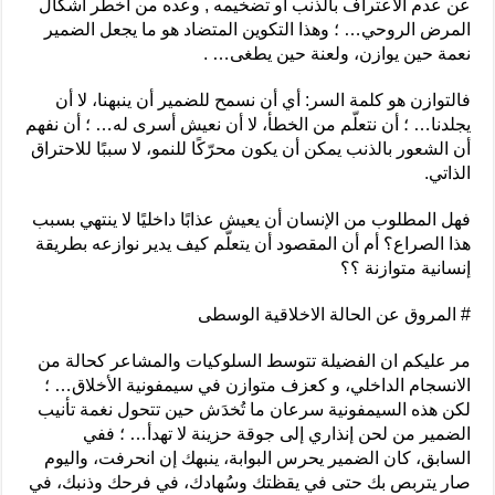
عن عدم الاعتراف بالذنب أو تضخيمه , وعده من أخطر أشكال
المرض الروحي… ؛ وهذا التكوين المتضاد هو ما يجعل الضمير
نعمة حين يوازن، ولعنة حين يطغى… .
فالتوازن هو كلمة السر: أي أن نسمح للضمير أن ينبهنا، لا أن
يجلدنا… ؛ أن نتعلّم من الخطأ، لا أن نعيش أسرى له… ؛ أن نفهم
أن الشعور بالذنب يمكن أن يكون محرّكًا للنمو، لا سببًا للاحتراق
الذاتي.
فهل المطلوب من الإنسان أن يعيش عذابًا داخليًا لا ينتهي بسبب
هذا الصراع؟ أم أن المقصود أن يتعلّم كيف يدير نوازعه بطريقة
إنسانية متوازنة ؟؟
# المروق عن الحالة الاخلاقية الوسطى
مر عليكم ان الفضيلة تتوسط السلوكيات والمشاعر كحالة من
الانسجام الداخلي، و كعزف متوازن في سيمفونية الأخلاق… ؛
لكن هذه السيمفونية سرعان ما تُخدَش حين تتحول نغمة تأنيب
الضمير من لحن إنذاري إلى جوقة حزينة لا تهدأ… ؛ ففي
السابق، كان الضمير يحرس البوابة، ينبهك إن انحرفت، واليوم
صار يتربص بك حتى في يقظتك وسُهادك، في فرحك وذنبك، في