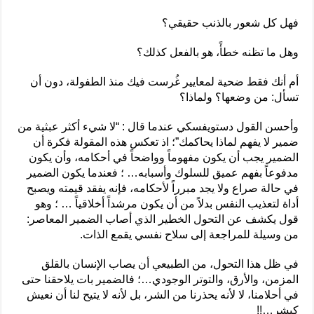
فهل كل شعور بالذنب حقيقي؟
وهل ما تظنه خطأً، هو بالفعل كذلك؟
أم أنك فقط ضحية لمعايير غُرست فيك منذ الطفولة، دون أن
تسأل: من وضعها؟ ولماذا؟
وأحسن القول دستويفسكي عندما قال : “لا شيء أكثر عبثية من
ضمير لا يفهم لماذا يحاكمك”؛ اذ تعكس هذه المقولة فكرة أن
الضمير يجب أن يكون مفهوماً وواضحاً في أحكامه، وأن يكون
مدفوعاً بفهم عميق للسلوك وأسبابه… ؛ فعندما يكون الضمير
في حالة صراع ولا يجد مبرراً لأحكامه، فإنه يفقد قيمته ويصبح
أداة لتعذيب النفس بدلاً من أن يكون مرشداً أخلاقياً … ؛ وهو
قول يكشف عن التحول الخطير الذي أصاب الضمير المعاصر:
من وسيلة للمراجعة إلى سلاح نفسي يقمع الذات.
في ظل هذا التحول، من الطبيعي أن يصاب الإنسان بالقلق
المزمن، والأرق، والتوتر الوجودي…؛ فالضمير بات يلاحقنا حتى
في أحلامنا، لا لأنه يحذرنا من الشر، بل لأنه لا يتيح لنا أن نعيش
كبشر…!!