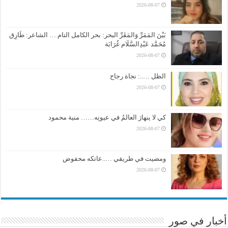
2026-08-07
بَيْنَ المَمَرِّ وَالمَقَرِّ البحر: بحر الكامل التام … الشاعر: طَارِق
مُحَمَّد عَبْدِالسَّلَام غُرَابَة
2026-08-07
الظل …..: نجاة رجاح
2026-08-07
كي لا ينهارَ العالمُ في عيونِه…… منية محمود
2026-08-07
ومضيت في طريقي …..عاتكه محفوض
2026-08-07
أخبار في صور