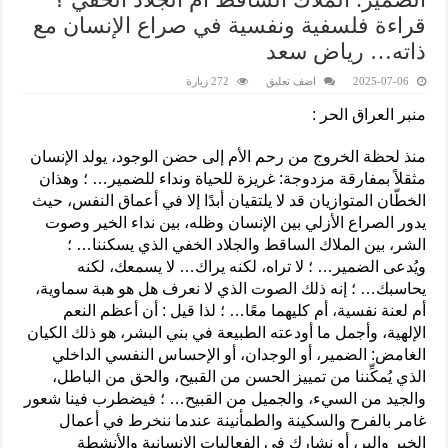
قراءة فلسفية ونفسية في صراع الإنسان مع
ذاته… رياض سعد
2025-07-06
اضف تعليق
272 زيارة
منبر العراق الحر :
منذ لحظة الخروج من رحم الأم إلى حضن الوجود، يولد الإنسان
مثقلاً بمفارقة مزدوجة: غريزة للحياة ونداء للضمير… ؛ وهذان
الخطّان المتوازيان قد لا يلتقيان أبدًا إلا في أعماق النفس، حيث
يدور الصراع الأزلي بين الإنسان وظله، بين نداء الخير وصوت
الشر، بين الملاك الساقط والجلاد الخفي الذي يسكننا… ؛
ويُدعى الضمير… ؛ لا تراه، لكنه يراك… لا يسمعك، لكنه
يحاسبك… ؛ إنه ذلك الصوت الذي لا نعرف هل هو هبة سماوية،
أم لعنة نفسية، أم كليهما معًا… ؛ لذا قيل : أن أعظم النعم
الإلهية، وأجمل ما أودعته الطبيعة في بني البشر، هو ذلك الكيان
الغامض: الضمير، أو الوجدان، أو الإحساس النفسي الداخلي
الذي يُمكِّننا من تمييز الحسن من القبيح، والحق من الباطل،
والجيد من السيء، والجميل من القبيح… ؛ فيضطرب فينا شعور
غامر بالفرح والسكينة والطمأنينة عندما ننخرط في أعمال
الخير والبر، أو نشارك في الفعاليات الإنسانية والأنشطة