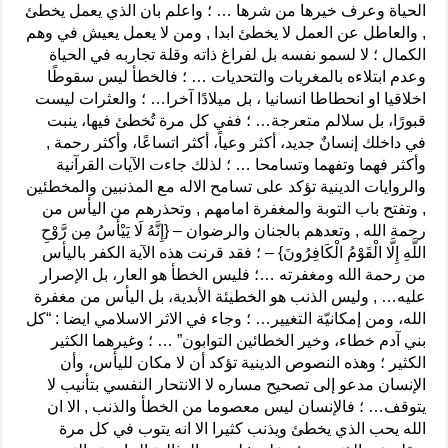
الحياة وعرف خيرها من شرها … ؛ واعلم بان الذي يعمل يخطئ
, والعاطل عن العمل لا يخطئ ابدا , ومن لا يعمل يعيش في وهم
الكمال ؛ لا لسمو نفسه بل لفراغ ذاته وقلة تجاربه في الحياة
وعدم ابتلاءه بالمغريات والتحديات … ؛ فالخطأ ليس سقوطًا
اخلاقيا او انحطاطا انسانيا ، بل ميلادًا آخرا… ؛ والعثرات ليست
قبورًا، بل سلالم متعرجة… ؛ ففي كل مرة تُخطئ فيها، ينبت
في داخلك إنسانٌ جديد، أكثر وعياً، أكثر اتساعًا، وأكثر رحمة ,
وأكثر فهما وتفهما وتسامحا … ؛ لذلك جاءت الآيات القرآنية
والروايات الدينية تؤكد على تسامح الاله مع المذنبين والمخطئين
, وتفتح باب التوبة والمغفرة امامهم , وتحذرهم من اليأس من
رحمة الله , وتعدهم بالجنان والرضوان – {إِنَّهُ لَا يَيْأَسُ مِن رَّوْحِ
اللَّهِ إِلَّا الْقَوْمُ الْكَافِرُونَ} – ؛ فقد قرنت هذه الآية الكفر باليأس
من رحمة الله ومغفرته …؛ فليس الخطأ هو العار، بل الإصرار
عليه… , وليس الذنب هو الخطيئة الأبدية، بل اليأس من مغفرة
الله، ومن إمكانيّة التغيير… ؛ وجاء في الاثر الاسلامي ايضا : “كل
بني آدم خطاء، وخير الخطائين التوابون” … ؛ وغيرهما الكثير
الكثير ؛ وهذه النصوص الدينية تؤكد أن لا مكان لليأس، وأن
الإنسان مدعو إلى تصحيح مساره لا الانتحار النفسي بتأنيب لا
يتوقف… ؛ فالإنسان ليس معصوما من الخطأ والذنب , الا ان
الله يحب الذي يخطئ ويذنب كثيرا الا انه يتوب في كل مرة