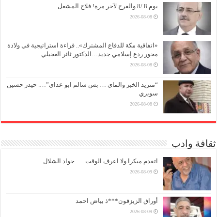
يوم 8 /8 والفرح لآخر مرة! فلاح المشعل
2026-08-08
«اتفاقية مكة للدفاع المشترك».. قراءة استراتيجية في ولادة
محور ردع إسلامي جديد…الدكتور ثائر العجيلي
2026-08-08
“منريد الخبز والماي … بس سالم ابو عداي”…. حيدر حسين
سويري
2026-08-08
ثقافة وادب
اتقدم مبكرا ولا اعرف الوقت …..جواد الشلال
2026-08-09
أوراق الزيزفون***ذ بياض احمد
2026-08-09