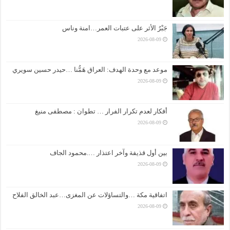
جَبْرُ الأثر على عتبات العمر…امنة وناس
2026-08-09
موعد مع وحدة الهدف: العراق هَمُّنا …حيدر حسين سويري
2026-08-09
أفكار لعدم تكرار الفرار … تطوان : مصطفى منيغ
2026-08-09
بين أول قذيفة وآخر اعتذار ….محمود الجاف
2026-08-09
اتفاقية مكة …والتساؤلات عن المغزى…عبد الخالق الفلاح
2026-08-09