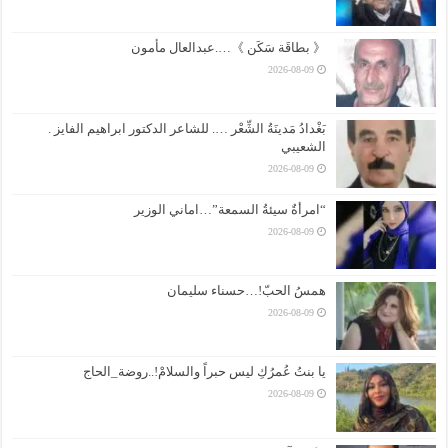
《 بطاقَة سَكَن 》….عبدالعال مأمون
2026-08-09
بَغْدادُ مَدينَةُ الشِّعْر …. للشاعر الدكتور ابراهيم الفايز .
الشعيبي
2026-08-09
“امرأةٌ سيئةُ السمعة”…اماني الوزير
2026-08-09
همسُ الحبّ!…حسناء سليمان
2026-08-09
يا بنتُ عُمرُكِ ليس حبراً والسلامْ!..روضة_الحاج
2026-08-09