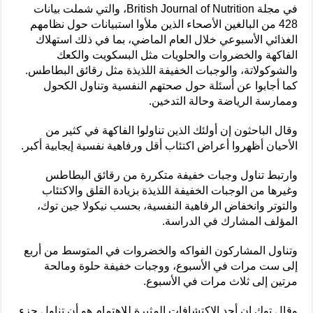
في مجلة British Journal of Nutrition، والتي شملت بيانات
428 من البالغين الأصحاء الذين ملأوا استبيانات حول نظامهم
الغذائي الأسبوعي خلال العام الماضي، بما في ذلك استهلاك
الفاكهة والخضروات والحلويات مثل البسكويت والكعك
والشوكولاتة، والوجبات الخفيفة اللذيذة مثل رقائق البطاطس.
كما أجابوا عن أسئلة حول صحتهم النفسية وتناول الكحول
وممارسة الرياضة وحالة التدخين.
وقال الباحثون إن أولئك الذين تناولوا الفاكهة في كثير من
الأحيان أظهروا أعراض اكتئاب أقل ورفاهية نفسية إيجابية أكبر.
وارتبط تناول وجبات خفيفة متكررة من رقائق البطاطس
وغيرها من الوجبات الخفيفة اللذيذة بزيادة القلق والاكتئاب
والتوتر وانخفاض الرفاهية النفسية، بحسب نيكولا جين توك،
المؤلف المشارك في الدراسة.
وتناول المشاركون الفواكه والخضروات في المتوسط ​​من أربع
إلى ست مرات في الأسبوع، ووجبات خفيفة حلوة ومالحة
مرتين إلى ثلاث مرات في الأسبوع.
وقال توك إن أحد الاكتشافات المثيرة للاهتمام هو أن تناول جزء