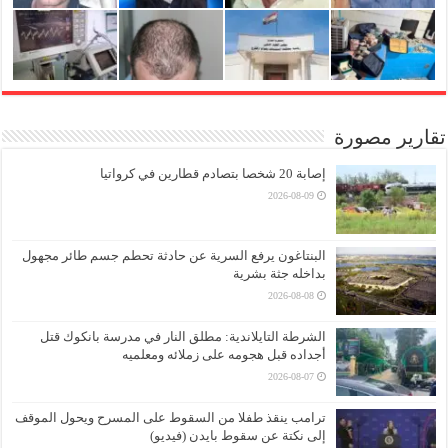
تقارير مصورة
إصابة 20 شخصا بتصادم قطارين في كرواتيا
2026-08-09
البنتاغون يرفع السرية عن حادثة تحطم جسم طائر مجهول
بداخله جثة بشرية
2026-08-08
الشرطة التايلاندية: مطلق النار في مدرسة بانكوك قتل
أجداده قبل هجومه على زملائه ومعلميه
2026-08-07
ترامب ينقذ طفلا من السقوط على المسرح ويحول الموقف
إلى نكتة عن سقوط بايدن (فيديو)