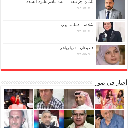
عَيْنَاكِ آخِرُ قلعة —– عبدالناصر عليوي العبيدي
2026-08-09
سُلافة….فاطمة ايوب
2026-08-09
قصيدتان…د.ربا رباعي
2026-08-09
أخبار في صور